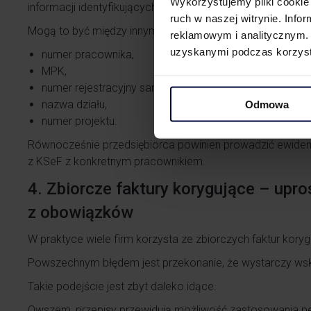
Wykorzystujemy pliki cookie 
informacji identyfikujących zakup.
ruch w naszej witrynie. Inf
Mogą to być między innymi:
reklamowym i analitycznym. 
uzyskanymi podczas korzysta
numer pracownika,
MPK,
numer rejestracyjny samochodu,
nazwa działu,
Odmowa
numer projektu.
Równocześnie przedsiębiorca powinien prowadzić ewiden
z KSeF z konkretnym pracownikiem.
4. Zbiorcze faktury korygujące – upro
z obowiązków
W praktyce wiele firm korzysta ze zbiorczych faktur kor
Powszechnym błędem jest przekonanie, że wystarczy wska
Takie podejście jest zbyt daleko idące.
Owszem, przepisy przewidują możliwość zastosowania pe