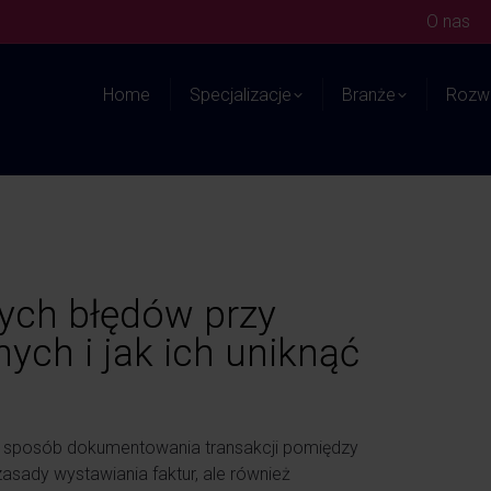
O nas
Home
Specjalizacje
Branże
Rozwi
ych błędów przy
ych i jak ich uniknąć
 sposób dokumentowania transakcji pomiędzy
asady wystawiania faktur, ale również