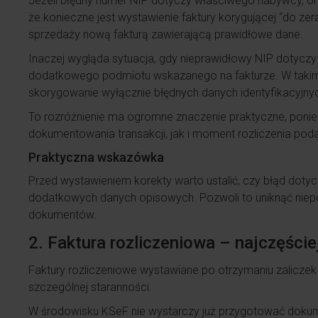
Jeżeli błędny numer NIP dotyczy właściwego nabywcy, or
że konieczne jest wystawienie faktury korygującej “do z
sprzedaży nową fakturą zawierającą prawidłowe dane.
Inaczej wygląda sytuacja, gdy nieprawidłowy NIP dotyczy j
dodatkowego podmiotu wskazanego na fakturze. W takim
skorygowanie wyłącznie błędnych danych identyfikacyjnyc
To rozróżnienie ma ogromne znaczenie praktyczne, pon
dokumentowania transakcji, jak i moment rozliczenia poda
Praktyczna wskazówka
Przed wystawieniem korekty warto ustalić, czy błąd doty
dodatkowych danych opisowych. Pozwoli to uniknąć niep
dokumentów.
2. Faktura rozliczeniowa – najczęście
Faktury rozliczeniowe wystawiane po otrzymaniu zalic
szczególnej staranności.
W środowisku KSeF nie wystarczy już przygotować dokum