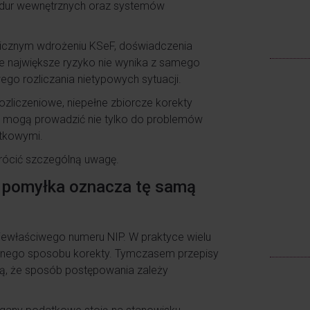
dur wewnętrznych oraz systemów
nicznym wdrożeniu KSeF, doświadczenia
e największe ryzyko nie wynika z samego
go rozliczania nietypowych sytuacji.
ozliczeniowe, niepełne zbiorcze korekty
DF mogą prowadzić nie tylko do problemów
atkowymi.
wrócić szczególną uwagę.
a pomyłka oznacza tę samą
niewłaściwego numeru NIP. W praktyce wielu
znego sposobu korekty. Tymczasem przepisy
ą, że sposób postępowania zależy