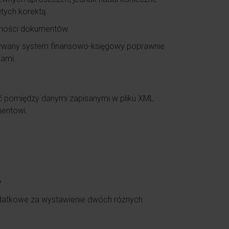
tych korektą.
lności dokumentów.
tywany system finansowo-księgowy poprawnie
iami.
ć pomiędzy danymi zapisanymi w pliku XML
hentowi.
.
odatkowe za wystawienie dwóch różnych