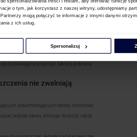
do spersonalizowania treści i reklam, aby oferować funkcje sp
ormacje o tym, jak korzystasz z naszej witryny, udostępniamy p
Partnerzy mogą połączyć te informacje z innymi danymi otrzym
nia z ich usług.
Spersonalizuj
Z
cję pozwalającą połączyć fakturę pobraną
szczenia nie zwalniają
ygujących dokumentujących rabaty okresowe.
zać jedynie okres, którego dotyczy rabat.
wnych uproszczeń, jednak nadal konieczne