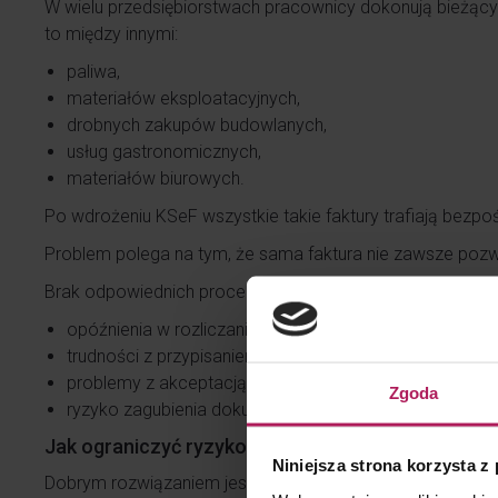
W wielu przedsiębiorstwach pracownicy dokonują bieżący
to między innymi:
paliwa,
materiałów eksploatacyjnych,
drobnych zakupów budowlanych,
usług gastronomicznych,
materiałów biurowych.
Po wdrożeniu KSeF wszystkie takie faktury trafiają bezpo
Problem polega na tym, że sama faktura nie zawsze pozwa
Brak odpowiednich procedur może powodować:
opóźnienia w rozliczaniu delegacji,
trudności z przypisaniem kosztów,
problemy z akceptacją wydatków,
Zgoda
ryzyko zagubienia dokumentacji.
Jak ograniczyć ryzyko?
Niniejsza strona korzysta z
Dobrym rozwiązaniem jest zobowiązanie pracowników d