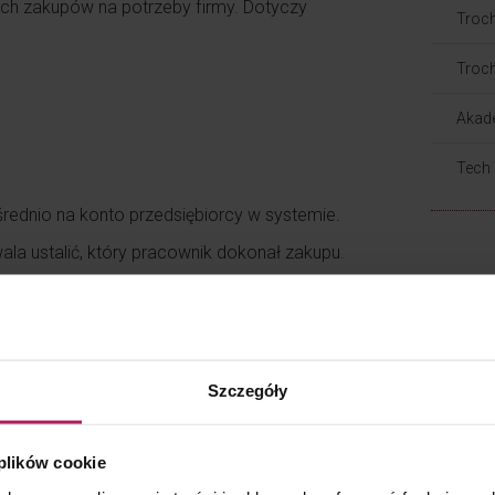
ch zakupów na potrzeby firmy. Dotyczy
Troch
Troch
Akad
Tech
średnio na konto przedsiębiorcy w systemie.
la ustalić, który pracownik dokonał zakupu.
Szczegóły
 plików cookie
o przekazywania sprzedawcy dodatkowych