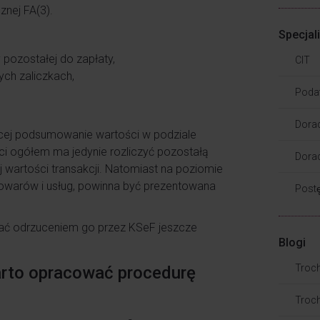
nej FA(3).
Specjal
pozostałej do zapłaty,
CIT
ych zaliczkach,
Poda
Dora
ącej podsumowanie wartości w podziale
ści ogółem ma jedynie rozliczyć pozostałą
Dorad
 wartości transakcji. Natomiast na poziomie
 towarów i usług, powinna być prezentowana
Post
ć odrzuceniem go przez KSeF jeszcze
Blogi
Troc
arto opracować procedurę
Troch