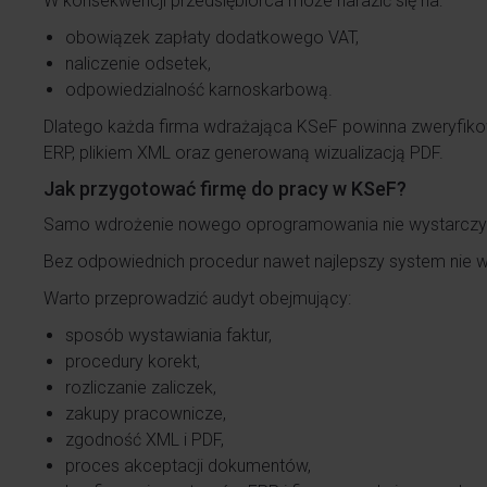
W konsekwencji przedsiębiorca może narazić się na:
obowiązek zapłaty dodatkowego VAT,
naliczenie odsetek,
odpowiedzialność karnoskarbową.
Dlatego każda firma wdrażająca KSeF powinna zweryfi
ERP, plikiem XML oraz generowaną wizualizacją PDF.
Jak przygotować firmę do pracy w KSeF?
Samo wdrożenie nowego oprogramowania nie wystarczy
Bez odpowiednich procedur nawet najlepszy system nie w
Warto przeprowadzić audyt obejmujący:
sposób wystawiania faktur,
procedury korekt,
rozliczanie zaliczek,
zakupy pracownicze,
zgodność XML i PDF,
proces akceptacji dokumentów,