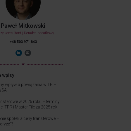
Paweł Mitkowski
szy konsultant | Doradca podatkowy
+48 503 971 843
e wpisy
ny wpływ a powiązania w TP –
WSA
ansferowe w 2026 roku – terminy
le, TPR i Master File za 2025 rok
nie spółek a ceny transferowe –
ugryźć”?