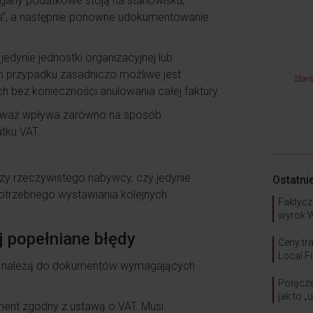
gany podatkowe stoją na stanowisku,
era”, a następnie ponowne udokumentowanie
edynie jednostki organizacyjnej lub
 przypadku zasadniczo możliwe jest
Star
h bez konieczności anulowania całej faktury.
ieważ wpływa zarówno na sposób
tku VAT.
czy rzeczywistego nabywcy, czy jedynie
Ostatni
otrzebnego wystawiania kolejnych
Faktycz
wyrok 
j popełniane błędy
Ceny tr
Local Fi
zek należą do dokumentów wymagających
Połącze
jak to „
ent zgodny z ustawą o VAT. Musi