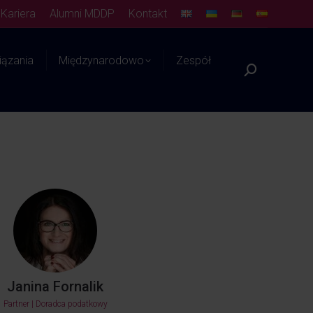
Kariera
Alumni MDDP
Kontakt
ązania
Międzynarodowo
Zespół
Platforma WIEDZY
Janina Fornalik
Partner | Doradca podatkowy