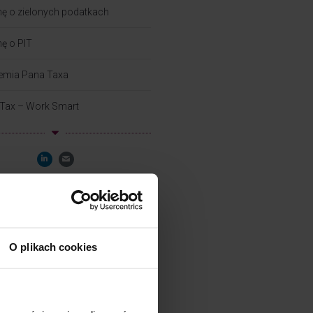
ę o zielonych podatkach
ę o PIT
emia Pana Taxa
 Tax – Work Smart
O plikach cookies