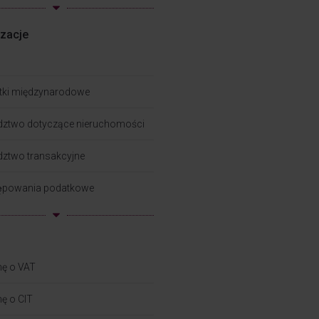
izacje
tki międzynarodowe
dztwo dotyczące nieruchomości
ztwo transakcyjne
ępowania podatkowe
hę o VAT
ę o CIT