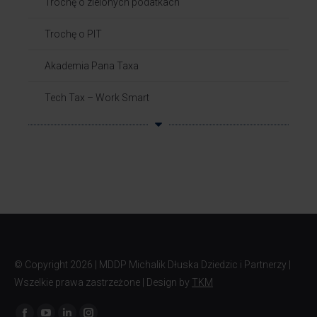
Trochę o zielonych podatkach
Trochę o PIT
Akademia Pana Taxa
Tech Tax – Work Smart
© Copyright
2026 | MDDP Michalik Dłuska Dziedzic i Partnerzy |
Wszelkie prawa zastrzeżone | Design by
TKM
Znajdź nas na: