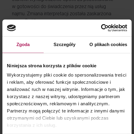
w gotowości do świadczenia przez nią usług
najmu. Zmiana interpretacji została zaskarżona
przez Spółkę.
WSA popiera stanowisko Spółki
Zgoda
Szczegóły
O plikach cookies
Wojewódzki Sąd Administracyjny w Warszawie w
wyroku z 18 marca br. (sygn. III SA/Wa 2494/25)
Niniejsza strona korzysta z plików cookie
podzielił stanowisko Spółki uchylając zmianę
Wykorzystujemy pliki cookie do spersonalizowania treści
interpretacji.
i reklam, aby oferować funkcje społecznościowe i
W ustnym uzasadnieniu skład
analizować ruch w naszej witrynie. Informacje o tym, jak
Sądu wskazał na niewłaściwą interpretację
korzystasz z naszej witryny, udostępniamy partnerom
przepisów oraz wyroków TSUE dokonaną przez
społecznościowym, reklamowym i analitycznym.
Szefa KAS. Zwrócono również uwagę
Partnerzy mogą połączyć te informacje z innymi danymi
na niewłaściwą, bo opierającą się głównie
otrzymanymi od Ciebie lub uzyskanymi podczas
na przepisach prawa cywilnego kwalifikację kar
korzystania z ich usług.
umownych. Sąd zgodził się z Szefem KAS, że strony