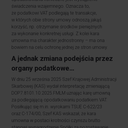
świadczenia wzajemnego. Oznacza to,
że podatkowi VAT podlegają te transakcje,
w których obie strony umowy odnoszą jakąś
korzyść, np. otrzymanie środków pieniężnych
za wykonanie konkretnej usługi. Z kolei kara
umowna ma charakter jednostronny – ma ona
bowiem na celu ochronę jednej ze stron umowy.
A jednak zmiana podejścia przez
organy podatkowe…
W dniu 25 września 2025 Szef Krajowej Administracji
Skarbowej (KAS) wydał interpretację zmieniającą
DOP7.8101.10.2025.FMLM uznając karę umowną
za podlegającą opodatkowaniu podatkiem VAT.
Posiłkując się m.in. wyrokami TSUE C-622/23
oraz C-174/00, Szef KAS wskazał, że kara
umowna w postaci krotności czynszu brutto
stanowi wynagrodzenie Spółki za pozostawanie