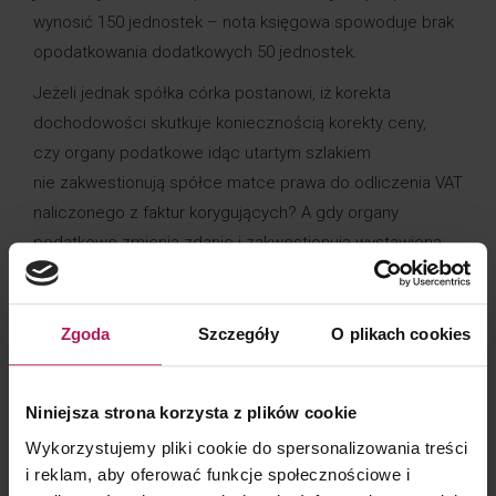
wynosić 150 jednostek – nota księgowa spowoduje brak
opodatkowania dodatkowych 50 jednostek.
Jeżeli jednak spółka córka postanowi, iż korekta
dochodowości skutkuje koniecznością korekty ceny,
czy organy podatkowe idąc utartym szlakiem
nie zakwestionują spółce matce prawa do odliczenia VAT
naliczonego z faktur korygujących? A gdy organy
podatkowe zmienią zdanie i zakwestionują wystawioną
notę? Prosta droga do nałożenia dotkliwych sankcji VAT
oraz dodatkowo postawienia zarzutów z kodeksu
karnego skarbowego.
Zgoda
Szczegóły
O plikach cookies
Skomplikujmy jeszcze sytuację. Spółka córka prowadzi
produkcję w specjalnej strefie ekonomicznej. Czy brak
Niniejsza strona korzysta z plików cookie
faktury korygującej cenę towaru nie narazi nas na zarzut
Wykorzystujemy pliki cookie do spersonalizowania treści
zaniżenia dochodu strefowego? A podmioty rozliczające
i reklam, aby oferować funkcje społecznościowe i
dotacje unijne? Jakie jeszcze inne zagrożenia