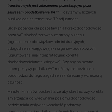
transferowych jest zdarzeniem pozostającym poza
zakresem opodatkowania VAT”
– czytamy w licznych
publikacjach na temat tzw. TP adjustment.
Głosy poparcia dla pozostawiania korekt dochodowości
poza VAT słychać zarówno ze strony biznesu
(ograniczenie obowiązków administracyjnych,
udogodnienia księgowe) jak i organów podatkowych
(ugruntowana linia interpretacyjna: korekta
dochodowości=nota księgowa). Czy aby na pewno
z perspektywy podatku VAT możemy tak beztrosko
podchodzić do tego zagadnienia? Zalecamy wzmożoną
czujność.
Minister Finansów podkreśla, że aby określić, czy korekta
zmierzająca do wyrównania poziomu dochodowości
będzie miała wpływ na wysokość podstawy
opodatkowania i podatku, należy ustalić, czy zachodzi