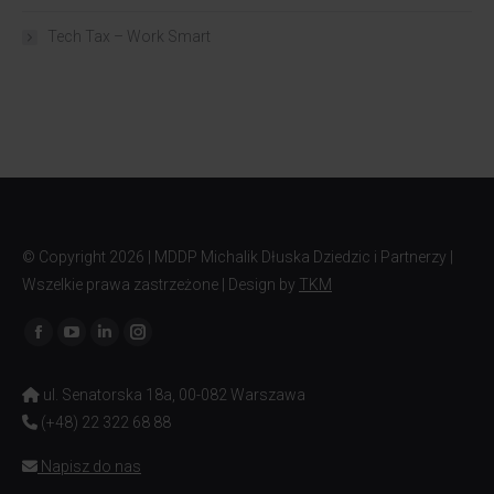
Tech Tax – Work Smart
© Copyright
2026 | MDDP Michalik Dłuska Dziedzic i Partnerzy |
Wszelkie prawa zastrzeżone | Design by
TKM
Znajdź nas na:
ul. Senatorska 18a, 00-082 Warszawa
(+48) 22 322 68 88
Napisz do nas