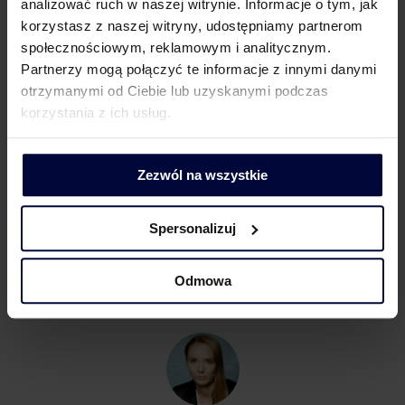
analizować ruch w naszej witrynie. Informacje o tym, jak
nie są brane pod uwagę w biznesie? Temat ciekawy
korzystasz z naszej witryny, udostępniamy partnerom
i rozwojowy.
społecznościowym, reklamowym i analitycznym.
Partnerzy mogą połączyć te informacje z innymi danymi
Na zakończenie należy dodać, iż powyższą problematykę
otrzymanymi od Ciebie lub uzyskanymi podczas
dostrzegła już Komisja Europejska, czemu wyraz dała
korzystania z ich usług.
w pierwszym w tym zakresie
roboczym raporcie.
Kwestią czasu jest zatem opublikowanie oficjalnych
Zezwól na wszystkie
wytycznych w zakresie wpływu korekty dochodowości
na podatek VAT.
Spersonalizuj
Odmowa
KONTAKT DLA MEDIÓW