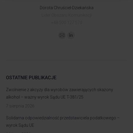
Dorota Chruściel-Dziekańska
Lider Obszaru Komunikacji
+48 500 127 570
OSTATNIE PUBLIKACJE
Zwolnienie z akcyzy dla wyrobów zawierających skażony
alkohol – ważny wyrok Sądu UE T-381/25
7 sierpnia 2026
Solidarna odpowiedzialność przedstawiciela podatkowego –
wyrok Sądu UE