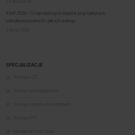
14 lipca 2026
KSeF 2026 – 5 najczęstszych błędów przy fakturach
ustrukturyzowanych i jak ich uniknąć
2 lipca 2026
SPECJALIZACJE
Trochę o CIT
Trochę o powiązaniach​
Trochę o zielonych podatkach
Trochę o PIT
Akademia Pana Taxa