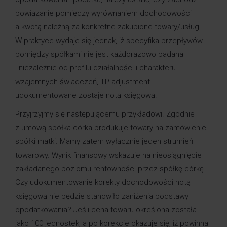
powiązanie pomiędzy wyrównaniem dochodowości
a kwotą należną za konkretne zakupione towary/usługi.
W praktyce wydaje się jednak, iż specyfika przepływów
pomiędzy spółkami nie jest każdorazowo badana
i niezależnie od profilu działalności i charakteru
wzajemnych świadczeń, TP adjustment
udokumentowane zostaje notą księgową.
Przyjrzyjmy się następującemu przykładowi. Zgodnie
z umową spółka córka produkuje towary na zamówienie
spółki matki. Mamy zatem wyłącznie jeden strumień –
towarowy. Wynik finansowy wskazuje na nieosiągnięcie
zakładanego poziomu rentowności przez spółkę córkę.
Czy udokumentowanie korekty dochodowości notą
księgową nie będzie stanowiło zaniżenia podstawy
opodatkowania? Jeśli cena towaru określona została
jako 100 jednostek, a po korekcie okazuje się, iż powinna