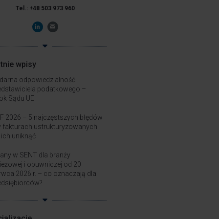
Tel.: +48 503 973 960
tnie wpisy
idarna odpowiedzialność
edstawiciela podatkowego –
ok Sądu UE
F 2026 – 5 najczęstszych błędów
y fakturach ustrukturyzowanych
k ich uniknąć
any w SENT dla branży
ieżowej i obuwniczej od 20
rwca 2026 r. – co oznaczają dla
edsiębiorców?
jalizacje