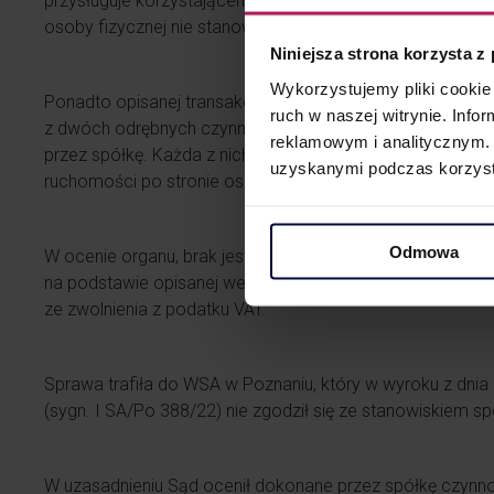
przysługuje korzystającemu na podstawie odrębnej umowy
osoby fizycznej nie stanowi usługi finansowej, lecz odręb
Niniejsza strona korzysta z
Wykorzystujemy pliki cookie 
Ponadto opisanej transakcji nie można również uznać za
ruch w naszej witrynie. Inf
z dwóch odrębnych czynności: dostawy towarów przez o
reklamowym i analitycznym. 
przez spółkę. Każda z nich jest niezależna i podlega opo
uzyskanymi podczas korzysta
ruchomości po stronie osoby fizycznej oraz świadczenie u
Odmowa
W ocenie organu, brak jest podstaw do uznania, że usług
na podstawie opisanej we wniosku umowy stanowi usługę
ze zwolnienia z podatku VAT.
Sprawa trafiła do WSA w Poznaniu, który w wyroku z dnia 
(sygn. I SA/Po 388/22) nie zgodził się ze stanowiskiem spó
W uzasadnieniu Sąd ocenił dokonane przez spółkę czynno