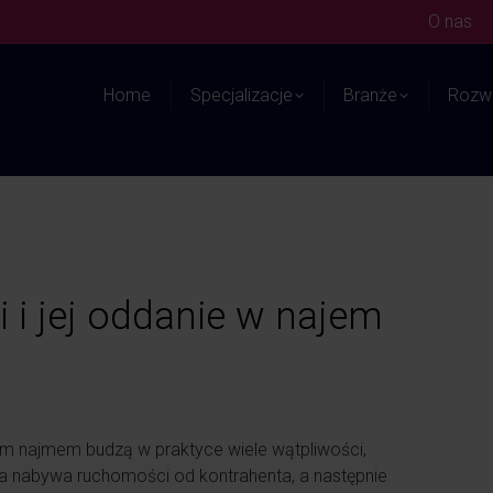
O nas
Home
Specjalizacje
Branże
Rozwi
 i jej oddanie w najem
ym najmem budzą w praktyce wiele wątpliwości,
łka nabywa ruchomości od kontrahenta, a następnie