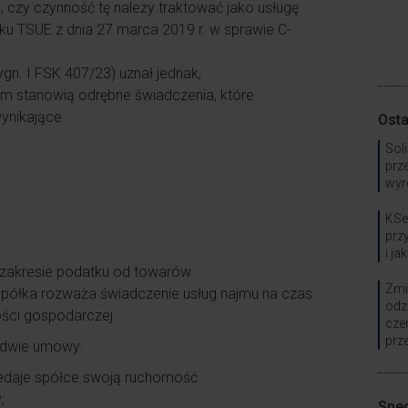
, czy czynność tę należy traktować jako usługę
u TSUE z dnia 27 marca 2019 r. w sprawie C-
ygn. I FSK 407/23) uznał jednak,
m stanowią odrębne świadczenia, które
wynikające
Osta
Sol
prz
wyr
KSe
prz
i ja
w zakresie podatku od towarów
Zmi
 spółka rozważa świadczenie usług najmu na czas
odz
ości gospodarczej.
cze
prz
ć dwie umowy:
edaje spółce swoją ruchomość
;
Spec