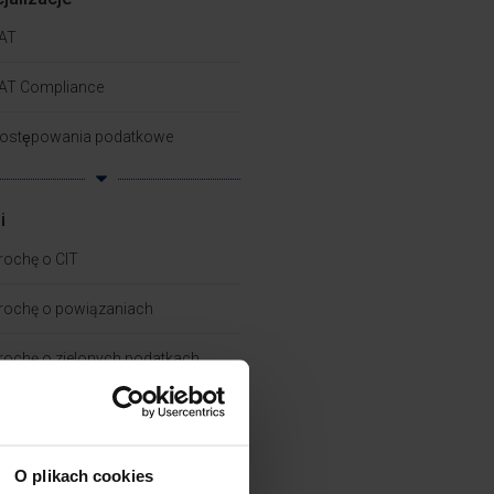
AT
AT Compliance
ostępowania podatkowe
i
rochę o CIT
rochę o powiązaniach​
rochę o zielonych podatkach
rochę o PIT
kademia Pana Taxa
O plikach cookies