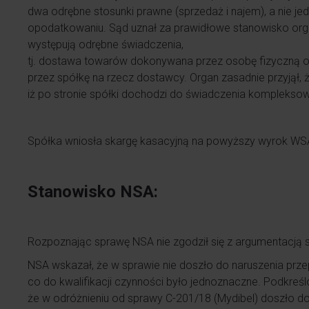
dwa odrębne stosunki prawne (sprzedaż i najem), a nie j
opodatkowaniu. Sąd uznał za prawidłowe stanowisko org
występują odrębne świadczenia,
tj. dostawa towarów dokonywana przez osobę fizyczną o
przez spółkę na rzecz dostawcy. Organ zasadnie przyjął, ż
iż po stronie spółki dochodzi do świadczenia komplekso
Spółka wniosła skargę kasacyjną na powyższy wyrok WS
Stanowisko NSA:
Rozpoznając sprawę NSA nie zgodził się z argumentacją spó
NSA wskazał, że w sprawie nie doszło do naruszenia prze
co do kwalifikacji czynności było jednoznaczne. Podkreś
że w odróżnieniu od sprawy C-201/18 (Mydibel) doszło d