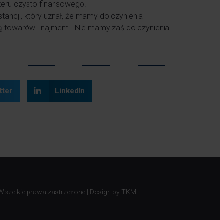
kteru czysto finansowego.
tancji, który uznał, że mamy do czynienia
ą towarów i najmem. Nie mamy zaś do czynienia
tter
LinkedIn
 Wszelkie prawa zastrzeżone | Design by
TKM