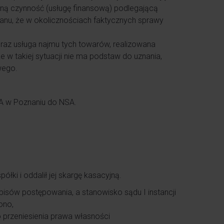
edną czynność (usługę finansową) podlegającą
anu, że w okolicznościach faktycznych sprawy
raz usługa najmu tych towarów, realizowana
e w takiej sytuacji nie ma podstaw do uznania,
wego.
A w Poznaniu do NSA.
łki i oddalił jej skargę kasacyjną.
pisów postępowania, a stanowisko sądu I instancji
lono,
o przeniesienia prawa własności