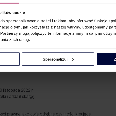
. W konsekwencji świadczenie spółki na rzecz
T
ną usługę najmu.
 plików cookie
do spersonalizowania treści i reklam, aby oferować funkcje sp
 świadczenie kompleksowe, ponieważ składa się
ormacje o tym, jak korzystasz z naszej witryny, udostępniamy p
sobę fizyczną oraz najmu tych towarów
Partnerzy mogą połączyć te informacje z innymi danymi otrzym
datkowaniu – sprzedaż nieruchomości lub
nia z ich usług.
sługi najmu po stronie spółki.
Spersonalizuj
Z
a świadczona przez spółkę
 finansową korzystającą
8 listopada 2022 r.
łki i oddalił skargę.
ści prawne jako dwie odrębne czynności kreujące