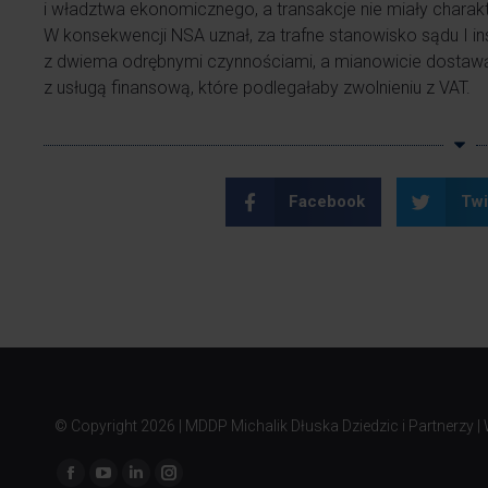
i władztwa ekonomicznego, a transakcje nie miały chara
W konsekwencji NSA uznał, za trafne stanowisko sądu I ins
z dwiema odrębnymi czynnościami, a mianowicie dostaw
z usługą finansową, które podlegałaby zwolnieniu z VAT.
Facebook
Twi
© Copyright
2026 | MDDP Michalik Dłuska Dziedzic i Partnerzy |
Znajdź nas na: