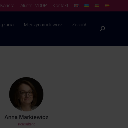
Kariera
Alumni MDDP
Kontakt
ązania
Międzynarodowo
Zespół
Platforma WIEDZY
Anna Markiewicz
Konsultant