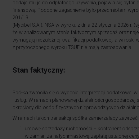
oddaje mu je do odpłatnego używania, pojawia się pytanie
finansową. Podobne zagadnienie było przedmiotem wyrok
201/18
(Mydibel S.A.). NSA w wyroku z dnia 22 stycznia 2026 r. (s
że w analizowanym stanie faktycznym sprzedaż oraz naje
wymagają niezależnej kwalifikacji podatkowej, a wnioski 
z przytoczonego wyroku TSUE nie mają zastosowania.
Stan faktyczny:
Spółka zwróciła się o wydanie interpretacji podatkowej 
i usług. W ramach planowanej działalności gospodarczej
określony dla osób fizycznych nieprowadzących działaln
W ramach takich transakcji spółka zamierzałaby zawrze
umowę sprzedaży ruchomości – kontrahent odsprz
w zamian za natychmiastową zapłatę ustalonej ceny