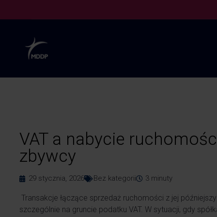
VAT a nabycie ruchomości
zbywcy
29 stycznia, 2026
Bez kategorii
3
minuty
Transakcje łączące sprzedaż ruchomości z jej późniejsz
szczególnie na gruncie podatku VAT. W sytuacji, gdy spó