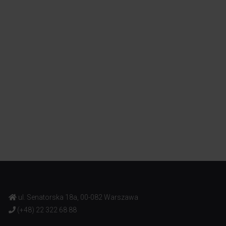
ul. Senatorska 18a, 00-082 Warszawa
(+48) 22 322 68 88