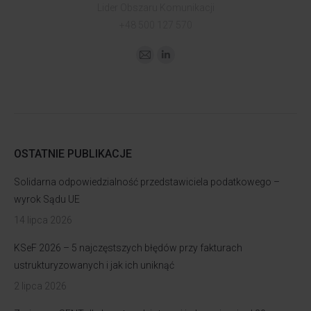
Lider Obszaru Komunikacji
+48 500 127 570
OSTATNIE PUBLIKACJE
Solidarna odpowiedzialność przedstawiciela podatkowego –
wyrok Sądu UE
14 lipca 2026
KSeF 2026 – 5 najczęstszych błędów przy fakturach
ustrukturyzowanych i jak ich uniknąć
2 lipca 2026