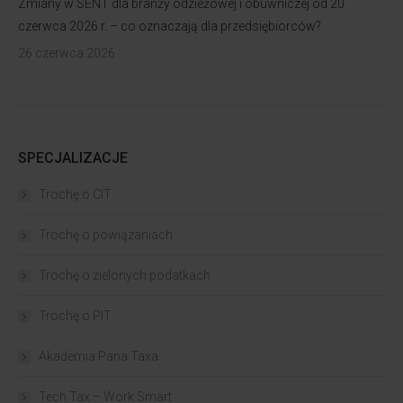
Zmiany w SENT dla branży odzieżowej i obuwniczej od 20
czerwca 2026 r. – co oznaczają dla przedsiębiorców?
26 czerwca 2026
SPECJALIZACJE
Trochę o CIT
Trochę o powiązaniach​
Trochę o zielonych podatkach
Trochę o PIT
Akademia Pana Taxa
Tech Tax – Work Smart