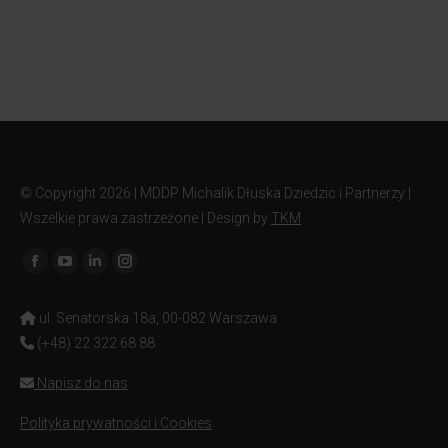
© Copyright
2026 | MDDP Michalik Dłuska Dziedzic i Partnerzy |
Wszelkie prawa zastrzeżone | Design by
TKM
Znajdź nas na:
ul. Senatorska 18a, 00-082 Warszawa
(+48) 22 322 68 88
Napisz do nas
Polityka prywatności i Cookies