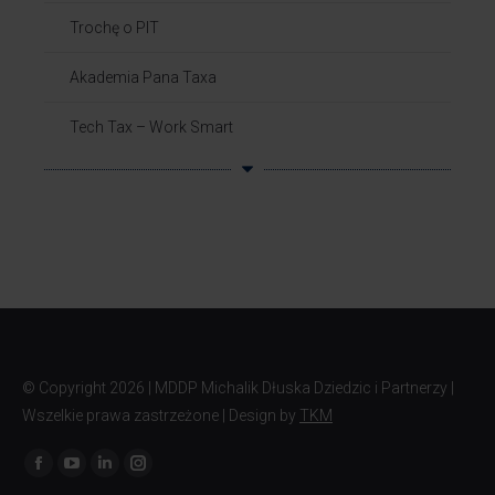
Trochę o PIT
Akademia Pana Taxa
Tech Tax – Work Smart
© Copyright
2026 | MDDP Michalik Dłuska Dziedzic i Partnerzy |
Wszelkie prawa zastrzeżone | Design by
TKM
Znajdź nas na: