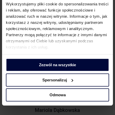
on w dotychczasową linię orzeczniczą,
Wykorzystujemy pliki cookie do spersonalizowania treści
podkreślając, że dla rozstrzygnięcia, czy dostawie
i reklam, aby oferować funkcje społecznościowe i
towarów na rzecz oszusta przysługuje stawka 0%
analizować ruch w naszej witrynie. Informacje o tym, jak
kluczowa jest ocena
zachowa
nia
korzystasz z naszej witryny, udostępniamy partnerom
należyt
ej
starannoś
ci
. Z tego powodu podatnicy
społecznościowym, reklamowym i analitycznym.
dokonujący transakcj
i
transgraniczn
ych
powinni
Partnerzy mogą połączyć te informacje z innymi danymi
wdrożyć odpowiednie metody i procedury
otrzymanymi od Ciebie lub uzyskanymi podczas
sprawdzania kontrahentów.
korzystania z ich usług.
Zezwól na wszystkie
Facebook
Twitter
Spersonalizuj
LinkedIn
Odmowa
Mariola Dąbkowska