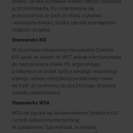
towaru. Spółka wystawiła również fakturę i przesłała
ją do kontrahenta. Po zorientowaniu się
przez
podmiot
, że padł
on
ofiarą oszustwa
i wyłudzenia towaru
,
s
półka zgłosiła przestępstwo
organom ścigania.
Stanowisko KIS
W otrzymanej interpretacji indywidualnej Dyrektor
KIS uznał, że doszło do WDT, jednak odmówił prawa
do zastosowania stawki 0%, argumentując,
iż
nabywca nie podał Spółce swojego właściwego
unijnego numeru identyfikacji podatkowej i towar
nie trafił
do podmiotu, na rzecz którego dostawa
została zafakturowana.
Stanowisko WSA
WSA nie zgodził się ze stanowiskiem Dyrektora KIS
i uchylił zaskarżoną interpretację.
W uzasadnieniu Sąd wskazał,
że
wydana