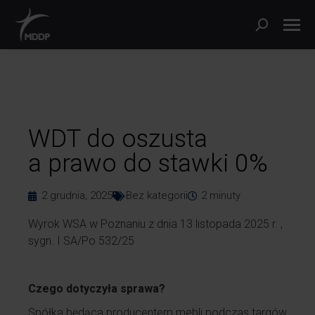
WDT do oszusta
a prawo do stawki 0%
2 grudnia, 2025
Bez kategorii
2
minuty
Wyrok WSA w Poznaniu z
dnia
13 listopada 2025 r.
,
sygn.
I SA/Po 532/25
Czego dotyczyła sprawa?
Spółka będąca producentem mebli podczas targów