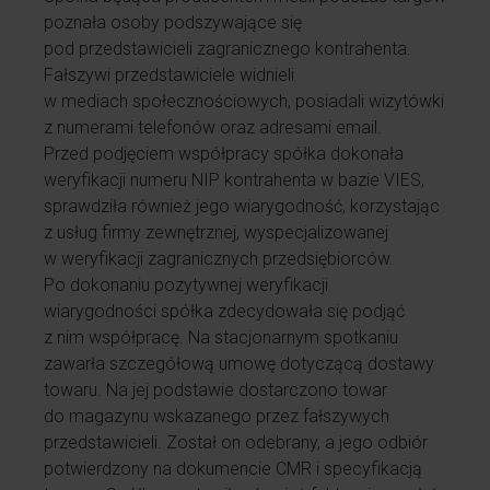
poznała osoby podszywające się
pod przedstawicieli zagranicznego kontrahenta.
Fałszywi przedstawiciele widnieli
w mediach społecznościowych, posiadali wizytówki
z numerami telefonów oraz adresami email.
Przed podjęciem współpracy
s
półka dokonała
weryfikacji numeru NIP kontrahenta w bazie VIES,
sprawdziła również
jego
wiarygodność
, korzystając
z usług firmy zewnętrznej, wyspecjalizowanej
w weryfikacji zagranicznych przedsiębiorców.
Po dokonaniu pozytywnej weryfikacji
wiarygodności
s
półka zdecydowała się podjąć
z nim współpracę. Na stacjonarnym spotkaniu
zawarła szczegółową umowę dotyczącą dostawy
towaru. Na
jej
podstawie
dostarczono towar
do magazynu
wskazanego przez fałszywych
przedstawicieli.
Z
ostał
on
odebrany, a jego odbiór
potwierdzony na dokumencie CMR i specyfikacją