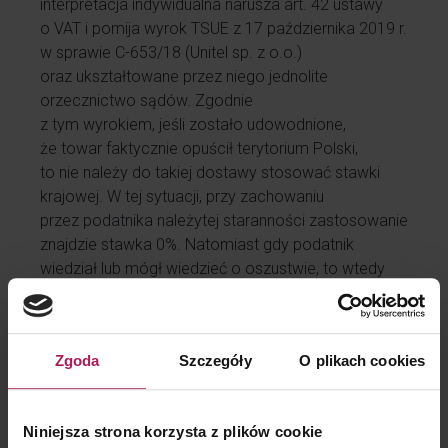
interpretacja indywidualna narusza art. 42 ustawy
o VAT i pomija wyrok TSUE z
17 października 2019 r.
w sprawie C-653/18 (Unitel
sp. z o.o.)
oraz ukształtowane przez niego jednolite
orzecznictwo sądów. Zgodnie
z
tym wyrokiem
, jeśli zostało udowodnione,
że towar faktycznie opuścił terytorium Polski,
to nie należy do takiej dostawy stosować stawki
krajowej. W tej sytuacji,
przy zachowaniu
przez podatnika
należyt
ej
starannoś
ci
zastosowanie
znajdzie stawka 0%. Natomiast gdy podatnik
wiedział lub mógł wiedzieć o oszustwie, to wtedy
dostawa nie podlega opodatkowaniu
i
nie przysługuje
mu
prawo do odliczenia VAT
naliczonego.
Zgoda
Szczegóły
O plikach cookies
Znaczenie dla podatników
Omawiany wyrok jest ważny dla podmiotów, które
dokonują transakcji WDT. Wpisuje się
Niniejsza strona korzysta z plików cookie