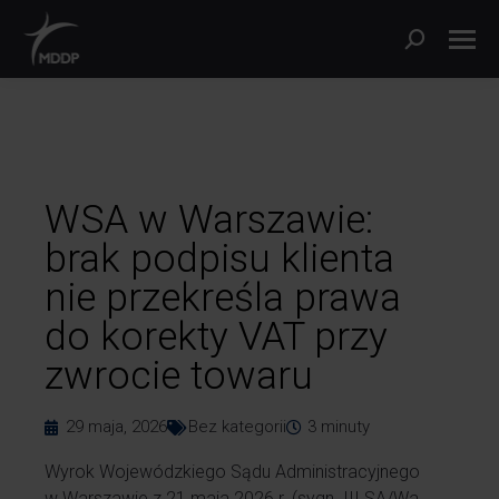
WSA w Warszawie:
brak podpisu klienta
nie przekreśla prawa
do korekty VAT przy
zwrocie towaru
29 maja, 2026
Bez kategorii
3
minuty
Wyrok Wojewódzkiego Sądu Administracyjnego
w Warszawie z 21 maja 2026 r. (sygn. III SA/Wa