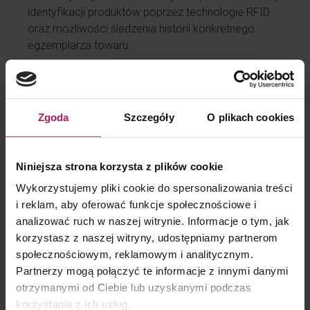
identyfikacji produktów poprzez technologie RFID
oraz możliwości śledzenia historii konkretnego
egzemplarza towaru.
WSA podkreślił również, że ani ustawa o VAT, ani
Dyrektywa VAT 112 nie przewidują obowiązku
uzyskiwania podpisu klienta jako warunku obniżenia
Zgoda
Szczegóły
O plikach cookies
podstawy opodatkowania. Taki wymóg wynika
wyłącznie z aktu wykonawczego, który nie może
prowadzić do ograniczania praw podatników
Niniejsza strona korzysta z plików cookie
w sytuacji, gdy materialne przesłanki korekty zostały
spełnione.
Wykorzystujemy pliki cookie do spersonalizowania treści
i reklam, aby oferować funkcje społecznościowe i
Sąd odwołał się także do orzecznictwa Trybunału
analizować ruch w naszej witrynie. Informacje o tym, jak
Sprawiedliwości UE, zgodnie z którym wymogi
korzystasz z naszej witryny, udostępniamy partnerom
formalne nie mogą prowadzić do naruszenia zasady
społecznościowym, reklamowym i analitycznym.
proporcjonalności ani uniemożliwiać realizacji prawa
Partnerzy mogą połączyć te informacje z innymi danymi
do odliczenia czy korekty podatku, jeśli nie istnieje
otrzymanymi od Ciebie lub uzyskanymi podczas
ryzyko oszustwa lub nadużycia. W analizowanej
korzystania z ich usług.
sprawie WSA nie dostrzegł żadnych zagrożeń dla