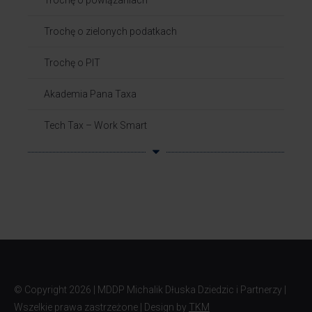
Trochę o powiązaniach​
Trochę o zielonych podatkach
Trochę o PIT
Akademia Pana Taxa
Tech Tax – Work Smart
© Copyright
2026 | MDDP Michalik Dłuska Dziedzic i Partnerzy |
Wszelkie prawa zastrzeżone | Design by
TKM