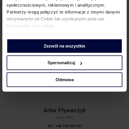
stawki 0% dla WDT, jednak nie przesądza
społecznościowym, reklamowym i analitycznym.
ostatecznie o utracie tego prawa. Kluczowe
Partnerzy mogą połączyć te informacje z innymi danymi
znaczenie ma bowiem ocena dobrej wiary
otrzymanymi od Ciebie lub uzyskanymi podczas
i dochowania należytej staranności przez podatnika,
korzystania z ich usług.
która może zostać zweryfikowana przez organy
podatkowe w drodze postępowań kontrolnych,
Zezwól na wszystkie
a nie w postępowaniu o wydanie interpretacji
indywidualnej.
Spersonalizuj
Odmowa
Facebook
LinkedIn
Artur Pływaczyk
Konsultant
Tel.: +48 798 969 977