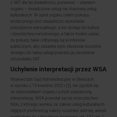
z VAT dla tej działalności, ponieważ – zdaniem
organu – świadczone usługi nie stanowią usług
kulturalnych. W opinii organu celem pokazu
erotycznego jest zasadniczo wywołanie
pobudzenia seksualnego, a nie dostęp do kultury
i dziedzictwa narodowego, a także trudno uznać,
że pokazy takie odbywają się w interesie
publicznym, aby zasadne było obniżenie kosztów
dostępu do takiej usługi poprzez jej zwolnienie
od podatku VAT.
Uchylenie interpretacji przez WSA
Wojewódzki Sąd Administracyjny w Gliwicach
w wyroku z 19 kwietnia 2022 r.
[2]
, nie zgodził się
ze stanowiskiem organu i uchylił zaskarżoną
interpretację. WSA powołał się na orzecznictwo
NSA, z którego wynika, że zakres usług kulturalnych
objętych preferencją należy rozumieć szerzej, aniżeli
wynikałoby to z literalnego brzmienia art. 132 ust. 1