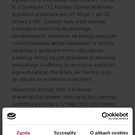
lit. n Dyrektywy 112, którego odzwierciedleniem
w polskich przepisach jest art. 43 ust. 1 pkt 33
ustawy o VAT. Zdaniem sądu, jeżeli spektakl
o tematyce erotycznej nie prezentuje
penalizowanych zachowań, nie polega wyłącznie
na przedstawieniu aktów seksualnych w sposób
naruszający społeczne normy obyczajowe,
a intencją twórcy nie jest wywołanie podniecenia
seksualnego u odbiorcy, to nie można wykluczyć
jego kulturalnego charakteru, jak również i tego,
że odbywa się w interesie publicznym.
Niezależnie od tego WSA w Krakowie
w analogicznej sprawie dotyczącej tego samego
podatnika w wyroku z 12 maja 2022 r.
[3]
również
nie zgodził się ze stanowiskiem organu i uchylił
zaskarżoną interpretację ze względów
proceduralnych.
Zgoda
Szczegóły
O plikach cookies