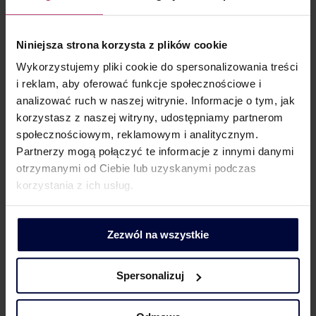
Wyrok NSA
Rozpoznając łącznie obie sprawy Naczelny Sąd
Niniejsza strona korzysta z plików cookie
Administracyjny nie zgodził się ze stanowiskiem
organu i oddalił jego skargi kasacyjne w obu
Wykorzystujemy pliki cookie do spersonalizowania treści
sprawach. W uzasadnieniu wyroku NSA wskazał,
i reklam, aby oferować funkcje społecznościowe i
że ustawodawca unijny dał dużą dowolność
analizować ruch w naszej witrynie. Informacje o tym, jak
poszczególnym państwom członkowskim
korzystasz z naszej witryny, udostępniamy partnerom
w definiowaniu usług kulturalnych, które podlegają
społecznościowym, reklamowym i analitycznym.
zwolnieniu. W jego ocenie istnieje już jednolite
Partnerzy mogą połączyć te informacje z innymi danymi
orzecznictwo co do tego, że usług kulturalnych
otrzymanymi od Ciebie lub uzyskanymi podczas
nie należy utożsamiać wyłącznie z kulturą wysoką,
korzystania z ich usług.
dziedzictwem narodowym, ale w zakres pojęcia
„kultura” zaliczyć można także „kulturę masową”.
Zezwól na wszystkie
NSA wskazał również, że erotyka jest obecna także
w kulturze masowej, wskazując przykłady
malowideł z Kaplicy Sykstyńskiej. NSA zgodził się
Spersonalizuj
jednocześnie z oceną dokonaną przez WSA
w Gliwicach, że za usługę kulturalną nie można