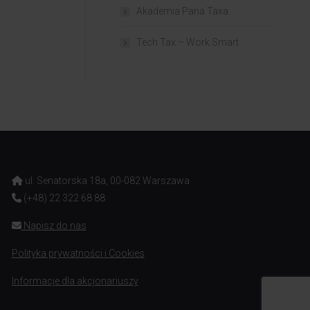
Akademia Pana Taxa
Tech Tax – Work Smart
ul. Senatorska 18a, 00-082 Warszawa
(+48) 22 322 68 88
Napisz do nas
Polityka prywatności i Cookies
Informacje dla akcjonariuszy