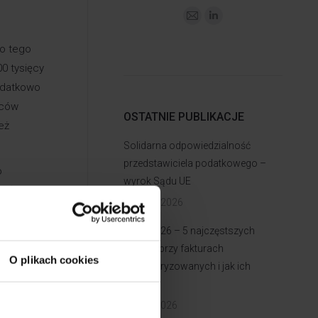
o tego
00 tysięcy
odatkowo
rców
OSTATNIE PUBLIKACJE
eż
Solidarna odpowiedzialność
przedstawiciela podatkowego –
o
wyrok Sądu UE
zać
14 lipca 2026
KSeF 2026 – 5 najczęstszych
ryfikacji
błędów przy fakturach
ków,
O plikach cookies
ustrukturyzowanych i jak ich
wiązujące
uniknąć
t na 3
2 lipca 2026