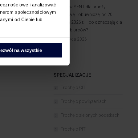
ołecznościowe i analizować
Zmiany w SENT dla branży
ędzi,
artnerom społecznościowym,
odzieżowej i obuwniczej od 20
maty,
anymi od Ciebie lub
czerwca 2026 r. – co oznaczają dla
przedsiębiorców?
26 czerwca 2026
ezwól na wszystkie
SPECJALIZACJE
Trochę o CIT
Trochę o powiązaniach​
Trochę o zielonych podatkach
Trochę o PIT