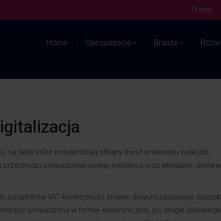
O nas
Home
Specjalizacje
Branże
Rozwi
gitalizacja
, są takie które potwierdzają obrany trend w kierunku większej
orii przechodzi prowadzenie pełnej ewidencji oraz składanie deklarac
wielu podatników VAT konieczność zmiany dotychczasowego sposo
nna być prowadzona w formie elektronicznej, po drugie deklaracje