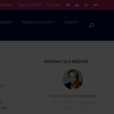
Kariera
Alumni MDDP
Kontakt
ązania
Międzynarodowo
Zespół
Platforma WIEDZY
KONTAKT DLA MEDIÓW
ji
Dorota Chruściel-Dziekańska
bu
Lider Obszaru Komunikacji
 VAT-
+48 500 127 570