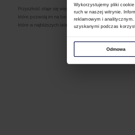
Wykorzystujemy pliki cookie 
Przyszłość staje się więc coraz bardziej transparentna,
ruch w naszej witrynie. Inf
które pozwolą im na bieżącą kontrolę podatników. Elektron
reklamowym i analitycznym. 
które w najbliższych latach mogą stawać się faktem. W t
uzyskanymi podczas korzysta
Odmowa