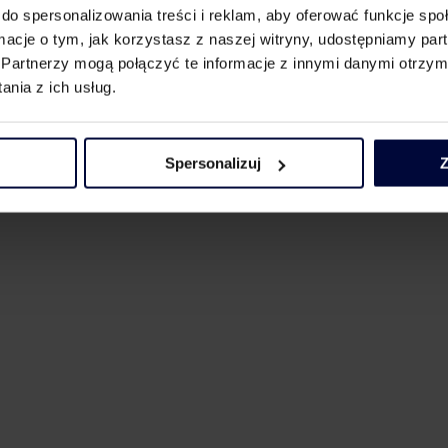
do spersonalizowania treści i reklam, aby oferować funkcje sp
 a organy podatkowe stopniowo otrzymują dostęp do potężnych narz
ormacje o tym, jak korzystasz z naszej witryny, udostępniamy p
iczne faktury, paragony, raportowanie dzienne to tylko niektóre te
Partnerzy mogą połączyć te informacje z innymi danymi otrzym
ym kierunku niewątpliwie zmierzamy.
nia z ich usług.
Spersonalizuj
Z