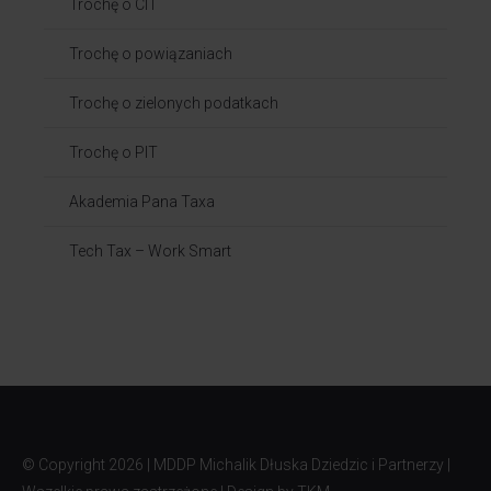
Trochę o CIT
Trochę o powiązaniach​
Trochę o zielonych podatkach
Trochę o PIT
Akademia Pana Taxa
Tech Tax – Work Smart
© Copyright
2026 | MDDP Michalik Dłuska Dziedzic i Partnerzy |