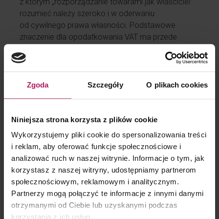
z którym „rozporządzanie towarami jak właściciel”
rozumieć należy szeroko i w oderwaniu
od cywilnego prawa własności. Podstawowe
znaczenie dla opodatkowania VAT ma przede
wszystkim aspekt faktyczny i ekonomiczny,
przez co należy rozumieć faktyczną możliwość
dysponowania towarem, a nie rozporządzanie nim
w sensie prawnym.
Zgoda
Szczegóły
O plikach cookies
Wyrok NSA
Niniejsza strona korzysta z plików cookie
Naczelny Sąd Administracyjny podzielił stanowisko
prezentowane przez WSA, że zwrot nakładów
Wykorzystujemy pliki cookie do spersonalizowania treści
należy traktować jako odpłatną dostawę towarów
i reklam, aby oferować funkcje społecznościowe i
i oddalił skargę kasacyjną organu. W uzasadnieniu
analizować ruch w naszej witrynie. Informacje o tym, jak
powołał się na orzecznictwo NSA,
korzystasz z naszej witryny, udostępniamy partnerom
w których wielokrotnie akcentowano, że dostawa
społecznościowym, reklamowym i analitycznym.
towaru nie może być zrównana z przeniesieniem
Partnerzy mogą połączyć te informacje z innymi danymi
własności w świetle prawa cywilnego. Analizy
otrzymanymi od Ciebie lub uzyskanymi podczas
transakcji trzeba zawsze dokonywać również
korzystania z ich usług.