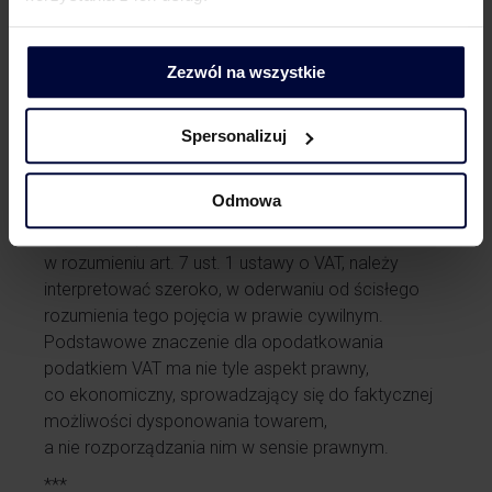
z ekonomicznego punktu widzenia, jak i możliwości
dysponowania towarem jak właściciel, co nie jest
zrównane z prawem własności.
Zezwól na wszystkie
Znaczenie w VAT
Spersonalizuj
Wyrok NSA potwierdza ugruntowany już
w orzecznictwie krajowych sądów
Odmowa
administracyjnych pogląd, że prawo
do rozporządzania towarami jak właściciel,
w rozumieniu art. 7 ust. 1 ustawy o VAT, należy
interpretować szeroko, w oderwaniu od ścisłego
rozumienia tego pojęcia w prawie cywilnym.
Podstawowe znaczenie dla opodatkowania
podatkiem VAT ma nie tyle aspekt prawny,
co ekonomiczny, sprowadzający się do faktycznej
możliwości dysponowania towarem,
a nie rozporządzania nim w sensie prawnym.
***