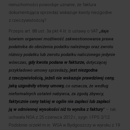
nieruchomości powoduje uznanie, że faktura
dokumentująca sprzedaż wskazuje kwoty niezgodne
z rzeczywistością?
Przepis art. 88 ust. 3a pkt 4 lit. b ustawy o VAT
„daje
bowiem organowi możliwość zakwestionowania prawa
podatnika do obniżenia podatku należnego oraz zwrotu
różnicy podatku lub zwrotu podatku naliczonego jedynie
wówczas,
gdy kwota podana w fakturze,
dotyczącej
przykładowo umowy sprzedaży
, jest niezgodna
z rzeczywistością, jeżeli nie wskazuje prawdziwej ceny,
jaką uzgodniły strony umowy,
co oznacza, że według
nieformalnych ustaleń nabywca, za zgodą zbywcy,
faktycznie ceny takiej w ogóle nie zapłaci lub zapłaci
ją w odmiennej wysokości niż to wynika z faktury
”
– tak:
uchwała NSA z 25 czerwca 2012 r., sygn. I FPS 2/12.
Podobnie orzekł m.in. WSA w Bydgoszczy w wyroku z 19