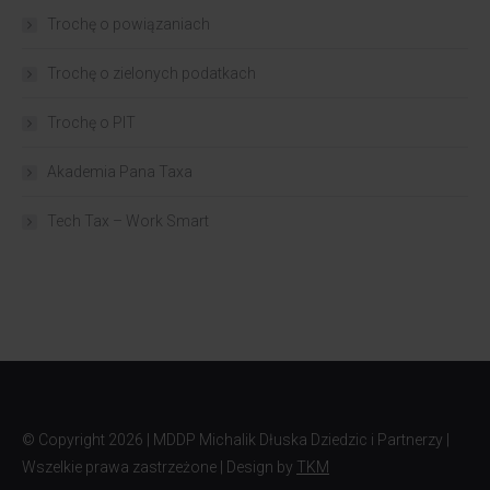
Trochę o powiązaniach​
Trochę o zielonych podatkach
Trochę o PIT
Akademia Pana Taxa
Tech Tax – Work Smart
© Copyright
2026 | MDDP Michalik Dłuska Dziedzic i Partnerzy |
Wszelkie prawa zastrzeżone | Design by
TKM