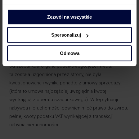
odpowiedzieć przecząco. W omawianej sprawie faktura
podaje kwotę zgodną z rzeczywistością, tym samym
Zezwól na wszystkie
nie ma podstawy do zastosowania ograniczenia prawa
do odliczenia podatku naliczonego na podstawie art. 88
Spersonalizuj
ust. 3a pkt 4 lit. b) ustawy o VAT.
Kwota wykazana na fakturze, która jest niezgodna
Odmowa
z rzeczywistością
nie oznacza
kwoty wyższej
od szacunków organu podatkowego, jeżeli kwota
ta została uzgodniona przez strony, nie była
kwestionowana i wynika ponadto z umowy sprzedaży
(która to umowa najczęściej uwzględnia kwotę
wynikającą z operatu szacunkowego). W tej sytuacji
nabywca nieruchomości powinien mieć prawo do zwrotu
pełnej kwoty podatku VAT wynikającej z transakcji
nabycia nieruchomości.