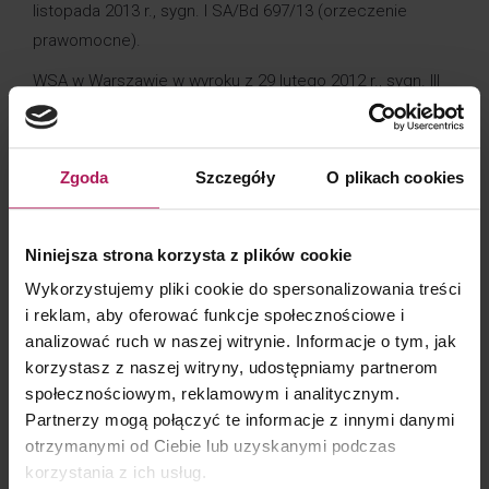
listopada 2013 r., sygn. I SA/Bd 697/13 (orzeczenie
prawomocne).
WSA w Warszawie w wyroku z 29 lutego 2012 r., sygn. III
SA/Wa 1729/11 (orzeczenie prawomocne) wskazał
z kolei, iż „
Ocena rzeczoznawcy, z której wynika,
że szacunkowa wartość przedmiotu sprzedaży jest niższa
Zgoda
Szczegóły
O plikach cookies
niż ta, na którą umówiły się strony,
nie oznacza jeszcze
podważenia rzeczywistości zawartej umowy i jej
Niniejsza strona korzysta z plików cookie
wykonania
, czego skutkiem jest wydanie przedmiotu
sprzedaży i zapłata ceny wynikającej z faktury, choćby
Wykorzystujemy pliki cookie do spersonalizowania treści
i reklam, aby oferować funkcje społecznościowe i
nawet była ona zawyżona.
Istnieje bowiem zasadnicza
analizować ruch w naszej witrynie. Informacje o tym, jak
różnica pomiędzy “kwotą faktury zgodną
korzystasz z naszej witryny, udostępniamy partnerom
z rzeczywistością” a ustaloną przez biegłego “szacunkową
społecznościowym, reklamowym i analitycznym.
wartością przedmiotu sprzedaży”.
Partnerzy mogą połączyć te informacje z innymi danymi
Biorąc pod uwagę wykładnię przepisu oraz ww.
otrzymanymi od Ciebie lub uzyskanymi podczas
korzystania z ich usług.
orzeczenia, na zadane wyżej pytania należy