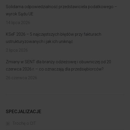
Solidarna odpowiedzialność przedstawiciela podatkowego –
wyrok Sądu UE
14 lipca 2026
KSeF 2026 – 5 najczęstszych błędów przy fakturach
ustrukturyzowanych i jak ich uniknąć
2 lipca 2026
Zmiany w SENT dla branży odzieżowej i obuwniczej od 20
czerwca 2026 r. – co oznaczają dla przedsiębiorców?
26 czerwca 2026
SPECJALIZACJE
Trochę o CIT