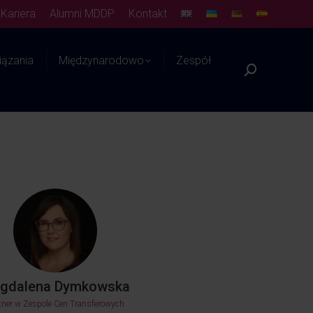
Kariera
Alumni MDDP
Kontakt
ązania
Międzynarodowo
Zespół
Platforma WIEDZY
gdalena Dymkowska
tner w Zespole Cen Transferowych