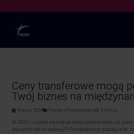
Ceny transferowe mogą 
Twój biznes na międzyna
8 lipca, 2024
Trochę o Powiązaniach
3
minuty
W 2022 r. polskie inwestycje bezpośrednie netto za grani
więcej niż rok wcześniej.
[1]
Przedsiębiorcy szukają m.in. 