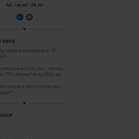
Tel.: +48 501 108 261
e wpisy
ny wpływ a powiązania w TP –
WSA
ansferowe w 2026 roku – terminy
le, TPR i Master File za 2025 rok
nie spółek a ceny transferowe –
ugryźć”?
izacje