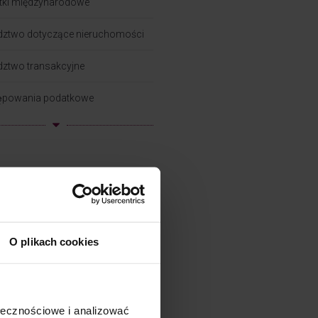
tki międzynarodowe
dztwo dotyczące nieruchomości
ztwo transakcyjne
ępowania podatkowe
hę o VAT
ę o CIT
ę o zielonych podatkach
O plikach cookies
ę o PIT
emia Pana Taxa
ołecznościowe i analizować