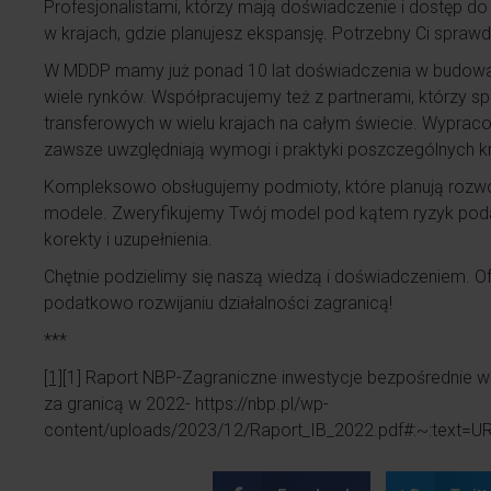
Profesjonalistami, którzy mają doświadczenie i dostęp do
w krajach, gdzie planujesz ekspansję. Potrzebny Ci sprawd
W MDDP mamy już ponad 10 lat doświadczenia w budowa
wiele rynków. Współpracujemy też z partnerami, którzy sp
transferowych w wielu krajach na całym świecie. Wypra
zawsze uwzględniają wymogi i praktyki poszczególnych k
Kompleksowo obsługujemy podmioty, które planują rozwój bi
modele. Zweryfikujemy Twój model pod kątem ryzyk po
korekty i uzupełnienia.
Chętnie podzielimy się naszą wiedzą i doświadczeniem.
podatkowo rozwijaniu działalności zagranicą!
***
[1]
[1]
Raport NBP-Zagraniczne inwestycje bezpośrednie w P
za granicą w 2022- https://nbp.pl/wp-
content/uploads/2023/12/Raport_IB_2022.pdf#:~:text