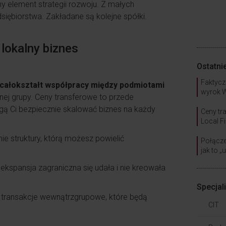
ny element strategii rozwoju. Z małych
siębiorstwa. Zakładane są kolejne spółki.
lokalny biznes
Ostatni
Faktycz
 całokształt współpracy między podmiotami
wyrok 
dnej grupy. Ceny transferowe to przede
ą Ci bezpiecznie skalować biznes na każdy
Ceny tr
Local Fi
 struktury, którą możesz powielić
Połącze
jak to „
kspansja zagraniczna się udała i nie kreowała
Specjal
al transakcje wewnątrzgrupowe, które będą
CIT