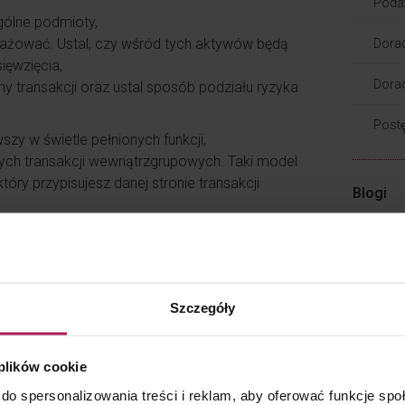
Poda
ególne podmioty,
ażować. Ustal, czy wśród tych aktywów będą
Dora
ięwzięcia,
Dorad
ny transakcji oraz ustal sposób podziału ryzyka
Post
zy w świetle pełnionych funkcji,
ch transakcji wewnątrzgrupowych. Taki model
óry przypisujesz danej stronie transakcji
Blogi
Troc
ony model współpracy w ramach grupy
Troch
Troch
Szczegóły
on transakcji. Muszą być spójne z ustalonym
Troch
dmiotami powiązanymi. Sprawdzaj, jak
 plików cookie
osowania do zmieniających się realiów
Akad
do spersonalizowania treści i reklam, aby oferować funkcje sp