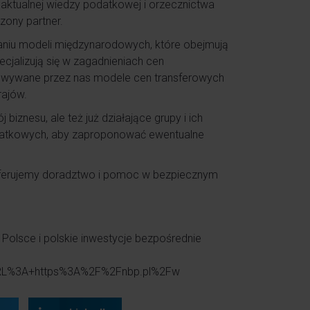
 aktualnej wiedzy podatkowej i orzecznictwa
zony partner.
niu modeli międzynarodowych, które obejmują
ecjalizują się w zagadnieniach cen
cowywane przez nas modele cen transferowych
rajów.
znesu, ale też już działające grupy i ich
datkowych, aby zaproponować ewentualne
 Oferujemy doradztwo i pomoc w bezpiecznym
olsce i polskie inwestycje bezpośrednie
=URL%3A+https%3A%2F%2Fnbp.pl%2Fw