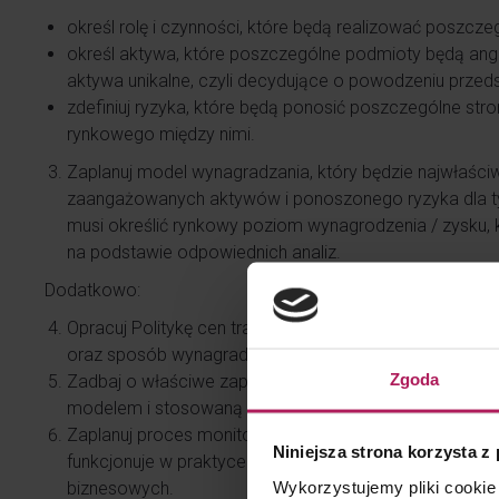
określ rolę i czynności, które będą realizować poszcz
określ aktywa, które poszczególne podmioty będą ang
aktywa unikalne, czyli decydujące o powodzeniu przeds
zdefiniuj ryzyka, które będą ponosić poszczególne stro
rynkowego między nimi.
Zaplanuj model wynagradzania, który będzie najwłaściws
zaangażowanych aktywów i ponoszonego ryzyka dla ty
musi określić rynkowy poziom wynagrodzenia / zysku, kt
na podstawie odpowiednich analiz.
Dodatkowo:
Opracuj Politykę cen transferowych, czyli opisz ustal
oraz sposób wynagradzania.
Zgoda
Zadbaj o właściwe zapisy w umowach o współpracy str
modelem i stosowaną polityką cen transferowych.
Zaplanuj proces monitorowania modelu rozliczeń z po
Niniejsza strona korzysta z
funkcjonuje w praktyce i czy nie wymaga zmian / dost
Wykorzystujemy pliki cookie 
biznesowych.