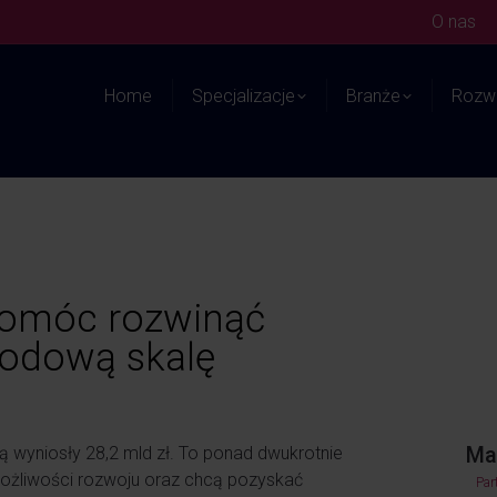
O nas
Home
Specjalizacje
Branże
Rozwi
pomóc rozwinąć
rodową skalę
Ma
cą wyniosły 28,2 mld zł. To ponad dwukrotnie
możliwości rozwoju oraz chcą pozyskać
Par