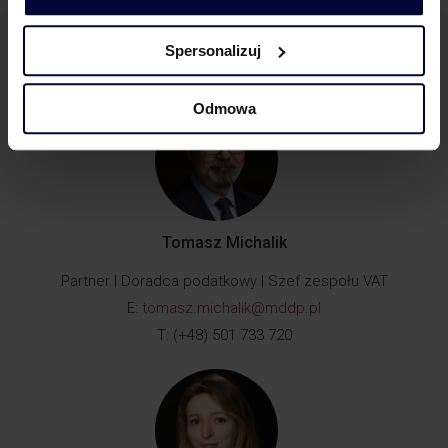
Spersonalizuj
Zapraszamy do kontaktu
Odmowa
Tomasz Michalik
Partner | Doradca podatkowy | Szef zespołu VAT
E:
tomasz.michalik@mddp.pl
T: (+48) 501 733 720