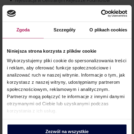
rejestracja w Centralnym Rejestrze Podmiotów
Akcyzowych (CRPA),
składanie deklaracji akcyzowych,
zapłata podatku akcyzowego lub co ważne
Zgoda
Szczegóły
O plikach cookies
skorzystanie z przywołanego powyżej zwolnienia
z obowiązku zapłaty akcyzy,
prowadzenie ewidencji ilościowej energii elektrycznej.
Niniejsza strona korzysta z plików cookie
Wykorzystujemy pliki cookie do spersonalizowania treści
i reklam, aby oferować funkcje społecznościowe i
analizować ruch w naszej witrynie. Informacje o tym, jak
W czym możemy pomóc?
korzystasz z naszej witryny, udostępniamy partnerom
społecznościowym, reklamowym i analitycznym.
Wesprzemy w zakresie identyfikacji obowiązków
Partnerzy mogą połączyć te informacje z innymi danymi
akcyzowych.
otrzymanymi od Ciebie lub uzyskanymi podczas
korzystania z ich usług.
Pomożemy w skorzystaniu ze zwolnienia od akcyzy
w związku z produkowaną i zużywaną energią
elektryczną.
Zezwól na wszystkie