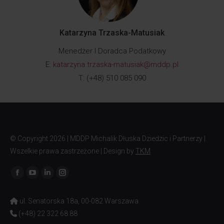
Katarzyna Trzaska-Matusiak
Menedżer I Doradca Podatkowy
E:
katarzyna.trzaska-matusiak@mddp.pl
T: (+48) 510 085 090
© Copyright
2026 | MDDP Michalik Dłuska Dziedzic i Partnerzy |
Wszelkie prawa zastrzeżone | Design by
TKM
Znajdź nas na:
ul. Senatorska 18a, 00-082 Warszawa
(+48) 22 322 68 88