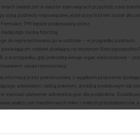
ub innych świadczeń w naturze stanowiących przychód, ceny trans
dzy sobą podmioty niepowiązane, jeżeli przychód ten został dla ce
 Formularz TPR będzie podpisywany przez:
 będącego osobą fizyczną,
ego do reprezentowania go w oddziale – w przypadku podmiotu
siadającym oddział działający na terytorium Rzeczypospolitej Po
UoR, a w przypadku, gdy jednostką kieruje organ wieloosobowy – pr
achowaniem zasad reprezentacji.
ej informacji przez pełnomocnika, z wyjątkiem prokurenta działaj
będącego adwokatem, radcą prawnym, doradcą podatkowym lub bi
e stanowić ułatwienie administracyjne dla podatników. Dodatkowo
nia analizy cen transferowych mikro i małych przedsiębiorców, a
ceny w tych transakcjach są rynkowe. Oznacza to, że teoretyczne
erowych, w praktyce i tak może wiązać się z koniecznością przyg
ia o rynkowym charakterze cen. Zakładamy, że jest to niedopatrzen
miny
Zgodnie z założeniami Polskiego Ładu termin na spełnienie