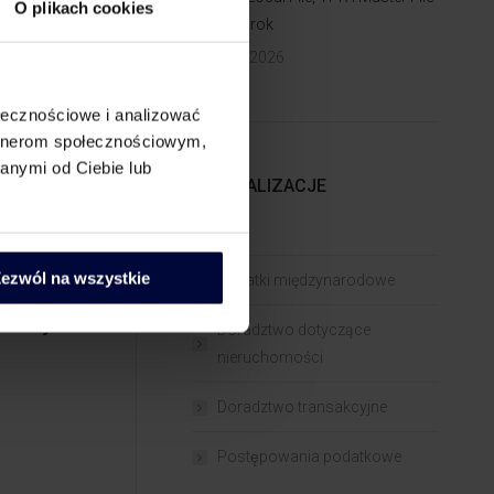
O plikach cookies
za 2025 rok
13 lipca 2026
dzeniu
ołecznościowe i analizować
artnerom społecznościowym,
anymi od Ciebie lub
gotowania
SPECJALIZACJE
CIT
4 dni. MF
ji
ezwól na wszystkie
Podatki międzynarodowe
iczności
Sankcje
Doradztwo dotyczące
nieruchomości
Doradztwo transakcyjne
Postępowania podatkowe