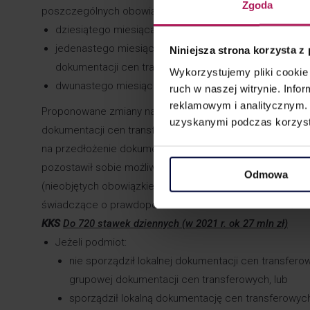
Zgoda
poszczególnych obowiązków z zakresu cen transferowyc
dziesiątego miesiąca po zakończeniu danego roku po
jedenastego miesiąca po zakończeniu roku podatkowe
Niniejsza strona korzysta z
dokumentacji cen transferowych,
Wykorzystujemy pliki cookie 
dwunastego miesiąca po zakończeniu roku podatkowe
ruch w naszej witrynie. Inf
reklamowym i analitycznym. 
Proponowane zmiany należy ocenić pozytywnie. Ww. term
uzyskanymi podczas korzysta
dokumentacji cen transferowych, w tym zebrania odpowie
na przedłożenie dokumentacji cen transferowych na żąda
pozostawił sobie możliwość zażądania od podatnika spor
Odmowa
(nieobjętych obowiązkiem dokumentacyjnym) w ciągu 30 
świadczące o prawdopodobieństwie zaniżenia wartości tr
KKS
Do 720 stawek dziennych (w 2021 r. ok 27 mln zł)
Jeżeli podmiot:
nie sporządził lokalnej dokumentacji cen transfero
grupowej dokumentacji cen transferowych, lub
sporządził lokalną dokumentację cen transferowyc