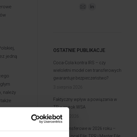
ferowe
lów
lskiej,
OSTATNIE PUBLIKACJE
zez jedną
Coca-Cola kontra IRS – czy
wieloletni model cen transferowych
ącego
gwarantuje bezpieczeństwo?
egłym
3 sierpnia 2026
, należy
Faktyczny wpływ a powiązania w
 także
TP – wyrok WSA
31 lipca 2026
otowania
ie i zapis
Ceny transferowe w 2026 roku –
terminy Local File, TPR i Master File