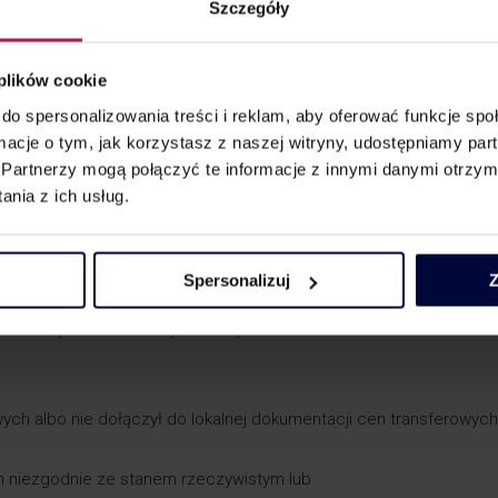
Szczegóły
h będzie przypadał na koniec:
datkowego – dla sporządzenia dokumentacji cen transferowych,
go – dla złożenia formularza TP-R, w tym oświadczenia o sporzą
 plików cookie
do spersonalizowania treści i reklam, aby oferować funkcje sp
go – dla posiadania dokumentacji grupowej.
ormacje o tym, jak korzystasz z naszej witryny, udostępniamy p
Partnerzy mogą połączyć te informacje z innymi danymi otrzym
iny umożliwią podatnikom racjonalne zaplanowanie procesu przy
nia z ich usług.
dnich danych / materiałów. Zmianie uległy również terminy
nie organów podatkowych. Termin został przedłużony z 7 dni na 1
ządzenia dokumentacji cen transferowych dla wybranych transakc
Spersonalizuj
Z
dni. Organ podatkowy będzie przy tym zobowiązany wskazać okol
ansakcji kontrolowanej lub niespełnienia warunków
safe harbours
.
wych albo nie dołączył do lokalnej dokumentacji cen transferowych
h niezgodnie ze stanem rzeczywistym lub