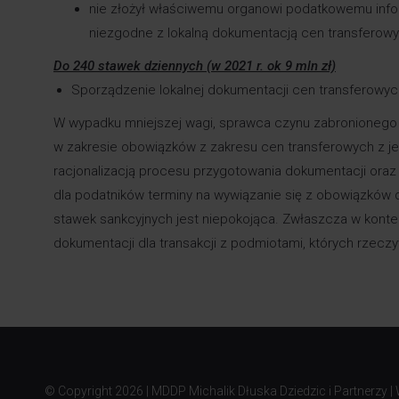
nie złożył właściwemu organowi podatkowemu inform
niezgodne z lokalną dokumentacją cen transferow
Do 240 stawek dziennych (w 2021 r. ok 9 mln zł)
Sporządzenie lokalnej dokumentacji cen transferowych
W wypadku mniejszej wagi, sprawca czynu zabronionego
w zakresie obowiązków z zakresu cen transferowych z je
racjonalizacją procesu przygotowania dokumentacji oraz
dla podatników terminy na wywiązanie się z obowiązków 
stawek sankcyjnych jest niepokojąca. Zwłaszcza w konte
dokumentacji dla transakcji z podmiotami, których rzecz
© Copyright
2026 | MDDP Michalik Dłuska Dziedzic i Partnerzy |