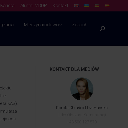
Kariera
Alumni MDDP
Kontakt
ązania
Międzynarodowo
Zespół
Platforma WIEDZY
KONTAKT DLA MEDIÓW
ojektu
tnik
efa KAS).
Dorota Chruściel-Dziekańska
ormularza
Lider Obszaru Komunikacji
acja cen
+48 500 127 570