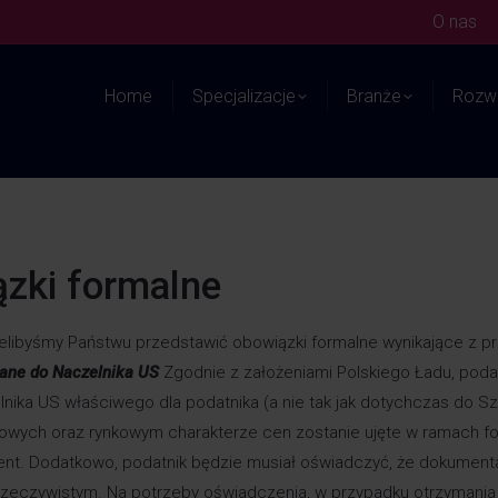
O nas
Home
Specjalizacje
Branże
Rozwi
ązki formalne
ielibyśmy Państwu przedstawić obowiązki formalne wynikające z pr
dane do Naczelnika US
Zgodnie z założeniami Polskiego Ładu, poda
nika US właściwego dla podatnika (a nie tak jak dotychczas do Sz
owych oraz rynkowym charakterze cen zostanie ujęte w ramach f
nt. Dodatkowo, podatnik będzie musiał oświadczyć, że dokument
zeczywistym. Na potrzeby oświadczenia, w przypadku otrzymania