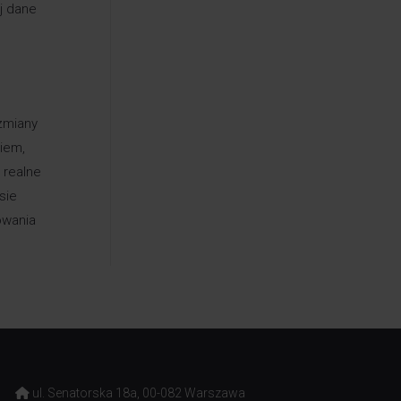
j dane
zmiany
iem,
 realne
sie
owania
ul. Senatorska 18a, 00-082 Warszawa