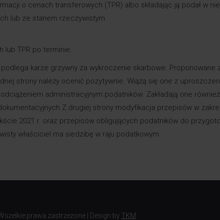
acji o cenach transferowych (TPR) albo składając ją podał w nie
ych lub ze stanem rzeczywistym.
 lub TPR po terminie.
 podlega karze grzywny za wykroczenie skarbowe. Proponowane 
dnej strony należy ocenić pozytywnie. Wiążą się one z uproszczen
 odciążeniem administracyjnym podatników. Zakładają one również
dokumentacyjnych Z drugiej strony modyfikacja przepisów w zakre
kście 2021 r. oraz przepisów obligujących podatników do przygot
ywisty właściciel ma siedzibę w raju podatkowym.
 Wszelkie prawa zastrzeżone | Design by
TKM