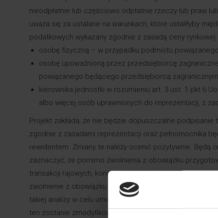
nieodpłatnie lub częściowo odpłatnie rzeczy lub praw l
uważa się za ustalane na warunkach, które ustaliłyby mię
podatkowych wykazany zgodnie z zasadą ceny rynkowej.
osobę fizyczną – w przypadku podmiotu powiązanego
osobę upoważnioną przez przedsiębiorcę zagraniczn
powiązanego będącego przedsiębiorcą zagranicznym po
kierownika jednostki w rozumieniu art. 3 ust. 1 pkt 6 
albo więcej osób uprawnionych do reprezentacji, z z
Projekt zakłada, że nie będzie dopuszczalne podpisanie t
zgodnie z zasadami reprezentacji oraz pełnomocnika 
rewidentem. Zmiany te należy ocenić pozytywnie. Będą on
zaznaczyć, że pomimo zwolnienia z obowiązku przygotowa
transakcji rajowych, konieczne będzie oświadczenie, że 
zwolnienie z obowiązku przygotowania analizy cen transf
takiej analizy w celu umożliwienia podpisania oświadczen
ten zostanie zmodyfikowany w finalnej wersji Ustawy.
Ter