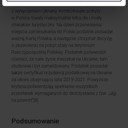
nie mieszkał w Polsce ani w innym kraju,
z wyłączeniem Ukrainy. Krótkotrwałe pobyty
w Polsce trwały maksymalnie kilka dni i miały
charakter turystyczny. Na dzień przeniesienia
miejsca zamieszkania do Polski podatnik posiadał
ważną Kartę Polaka, a następnie otrzymał decyzję
o zezwoleniu na pobyt stały na terytorium
Rzeczypospolitej Polskiej. Podatnik potwierdził
również, że całe życie mieszkał na Ukrainie, tam
studiował i był zameldowany. Podatnik posiadał
także certyfikat rezydencji podatkowej na Ukrainie
za okres obejmujący lata 2019-2021. Powyższe
kryteria potwierdzają spełnienie wszystkich
przesłanek wymaganych do skorzystania z tzw. „ulgi
na powrót”
[8]
.
Podsumowanie