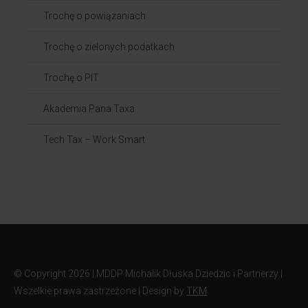
Trochę o powiązaniach​
Trochę o zielonych podatkach
Trochę o PIT
Akademia Pana Taxa
Tech Tax – Work Smart
© Copyright
2026 | MDDP Michalik Dłuska Dziedzic i Partnerzy |
Wszelkie prawa zastrzeżone | Design by
TKM