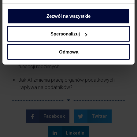
darowiznami, jeśli ich wartość nie przekracza
ustalonych limitów, są zwolnione z opodatkowania.
Zezwól na wszystkie
Powiązane treści
Spersonalizuj
Interpretacja indywidualna dotycząca
Odmowa
kryptowalut może mieć skutki także dla innych
fundacji rodzinnych
Jak AI zmienia pracę organów podatkowych
i wpływa na podatników?
Facebook
Twitter
LinkedIn