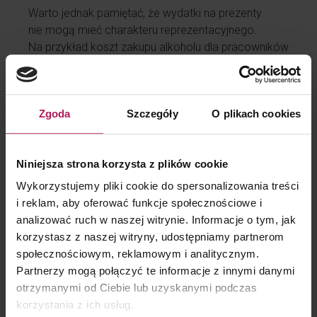
Warto jednak pamiętać, że wydatki na prezenty
nie mogą mieć charakteru reprezentacyjnego.
Na przykład koszt zakupu alkoholu dla pracowników
nie może zostać zaliczony do KUP. Podobnie jest
z voucherami czy kartami podarunkowymi, które
mogą zostać uznane za świadczenia związane
Zgoda
Szczegóły
O plikach cookies
z wynagrodzeniem.
Podsumowanie
Niniejsza strona korzysta z plików cookie
Warto z wyprzedzeniem zaplanować kwestię
Wykorzystujemy pliki cookie do spersonalizowania treści
prezentów świątecznych dla pracowników
i reklam, aby oferować funkcje społecznościowe i
i uwzględnić przy tym aspekty podatkowe.
analizować ruch w naszej witrynie. Informacje o tym, jak
Kluczowe jest określenie czy prezent ma związek
korzystasz z naszej witryny, udostępniamy partnerom
ze stosunkiem pracy, czy też jest darowizną.
społecznościowym, reklamowym i analitycznym.
Prezenty stanowiące element wynagrodzenia lub
Partnerzy mogą połączyć te informacje z innymi danymi
przekazywane na podstawie regulaminu pracy
otrzymanymi od Ciebie lub uzyskanymi podczas
mogą wiązać się z koniecznością naliczenia
korzystania z ich usług.
podatku dochodowego. Z kolei upominki będące