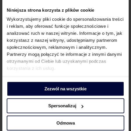
z przepisu. Naszym zdaniem ocena sytuacji byłaby
jednak inna, gdyby posiadane przez fundację aktywa
Niniejsza strona korzysta z plików cookie
nie zostały nabyte wyłącznie w celu dalszego
Wykorzystujemy pliki cookie do spersonalizowania treści
zbycia. Istotny zatem i decydujący jest cel
i reklam, aby oferować funkcje społecznościowe i
przyświecający fundacji rodzinnej, gdy nabywa
analizować ruch w naszej witrynie. Informacje o tym, jak
określone mienie. Do wyobrażenia jest sytuacja,
korzystasz z naszej witryny, udostępniamy partnerom
w której fundacja rodzinna nabywa mienie w celu
społecznościowym, reklamowym i analitycznym.
np. osiągania przychodów z najmu tego mienia
Partnerzy mogą połączyć te informacje z innymi danymi
czy regulowania zobowiązań.
otrzymanymi od Ciebie lub uzyskanymi podczas
Podobne stanowisko zostało wyrażone
korzystania z ich usług.
w interpretacji indywidualnej z 23 lipca 2024 r., sygn.,
0111-KDIB1-1.4010.351.2024.1.KM,
w której Dyrektor KIS uznał, że osiągane
Zezwól na wszystkie
przez fundacje rodzinną przychody z tytułu wymiany
walut są zwolnione z opodatkowania,
Spersonalizuj
gdy do sprzedaży waluty dochodzi w celu
uregulowania płatności, a nie celu osiągnięcia zysku.
Odmowa
Wnioski