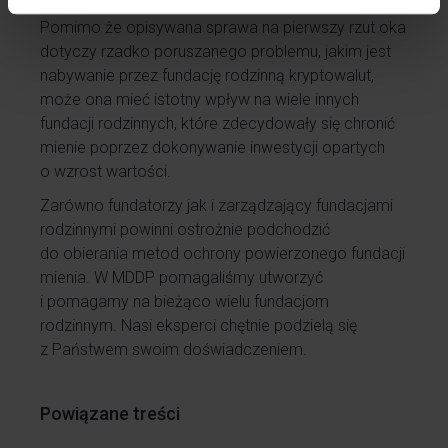
Pomimo że opisywana sprawa na pierwszy rzut oka
dotyczy rzadko poruszanego problemu, jakim jest
nabywanie przez fundację rodzinną kryptowalut,
może ona mieć istotny wpływ na wiele innych
fundacji rodzinnych, które zdecydowały się chronić
mienie poprzez dokonywanie inwestycji opartych
o wzrost wartości.
Zarówno fundatorzy jak i zarządzający fundacjami
rodzinnymi powinni ostrożnie podchodzić
do obierania metod ochrony powierzonego fundacji
mienia. W MDDP pomagaliśmy utworzyć
i pomagamy na bieżąco wielu fundacjom
rodzinnym. Nasi eksperci chętnie podzielą się
z Państwem swoim doświadczeniem.
Powiązane treści