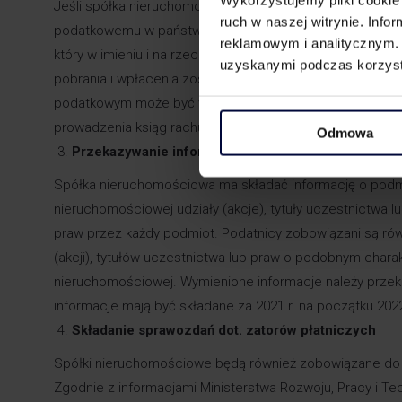
Jeśli spółka nieruchomościowa nie posiada siedziby lub
ruch w naszej witrynie. Inf
podatkowemu w państwie członkowskim UE lub w innym p
reklamowym i analitycznym. 
który w imieniu i na rzecz spółki pełni rolę płatnika. Odp
uzyskanymi podczas korzysta
pobrania i wpłacenia został ustanowiony. Nieustanowieni
podatkowym może być wyłącznie podmiot uprawniony 
prowadzenia ksiąg rachunkowych.
Odmowa
Przekazywanie informacji o udziałowcach
Spółka nieruchomościowa ma składać informację o podmi
nieruchomościowej udziały (akcje), tytuły uczestnictwa
praw przez każdy podmiot. Podatnicy zobowiązani są równ
(akcji), tytułów uczestnictwa lub praw o podobnym chara
nieruchomościowej. Wymienione informacje należy przeka
informacje mają być składane za 2021 r. na początku 2022
Składanie sprawozdań dot. zatorów płatniczych
Spółki nieruchomościowe będą również zobowiązane do s
Zgodnie z informacjami Ministerstwa Rozwoju, Pracy i T