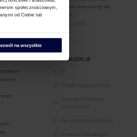
zwolnienia i nowe zachęty dla
artnerom społecznościowym,
atkowego,
inwestycji
anymi od Ciebie lub
zenia,
29 czerwca 2026
ugowego
ezwól na wszystkie
SPECJALIZACJE
siadanych
CIT
działów
Podatki międzynarodowe
erwsze
Doradztwo dotyczące
nieruchomości
Ulgi i zwolnienia podatkowe
wych.
ów
Doradztwo transakcyjne