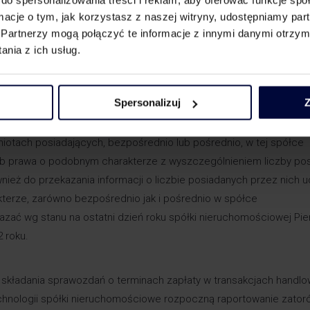
 zarządu w Polsce, ani nie podlega nieograniczonemu obowiązkowi
ormacje o tym, jak korzystasz z naszej witryny, udostępniamy p
aństwie należącym do EOG, musi ustanowić przedstawiciela pod
Partnerzy mogą połączyć te informacje z innymi danymi otrzym
owiada on solidarnie ze spółką za jej zobowiązania, do których oblic
nia z ich usług.
e przedstawiciela wiąże się z karą do 1 mln PLN. Przedstawicielem
do zawodowego wykonywania doradztwa podatkowego lub do usł
Spersonalizuj
Z
otach posiadających, bezpośrednio lub pośrednio, w tej spółce
 lub prawa o podobnym charakterze z wyszczególnieniem liczby po
ież do przekazania informacji o liczbie posiadanych przez nich u
kterze, zarówno bezpośrednio jak i pośrednio w spółce
zać wg stanu na ostatni dzień roku spółki nieruchomościowej Pi
 roku.
kładania sprawozdań o terminach zapłaty w transakcjach handlo
echnologii spółki nieruchomościowe rozpoczną raportowanie zator