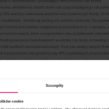
isów o rachunkowości i posiadający nieruchomości lub prawa
nsowa, określana na ostatni dzień roku poprzedzającego rok poda
ej 50% wartości bilansowej aktywów oraz przekroczyć kwotę 10 ml
ziałalność określa się według ich wartości rynkowej. Dla spełni
ość) istotne jest również osiągnięcie przychodów m.in. z wynajmu, 
nieruchomościowych, które w poprzednim roku podatkowym stanowił
 holdingowe poza inwestowaniem w udziały czy akcje, prowadzą 
pożyczek spółkom nieruchomościowym. Podczas analizy danych fin
łek w poprzednim roku przekroczyły 40% uzyskiwanych przychodów
ty spełniające definicję spółki nieruchomościowej nałożone zosta
 co najmniej 5% własności udziałów (akcji), ogółu praw i obowiązk
Szczegóły
 w spółce nieruchomościowej przez podmiot zagraniczny, 19% po
 nie zbywca.
 plików cookie
ego
do spersonalizowania treści i reklam, aby oferować funkcje sp