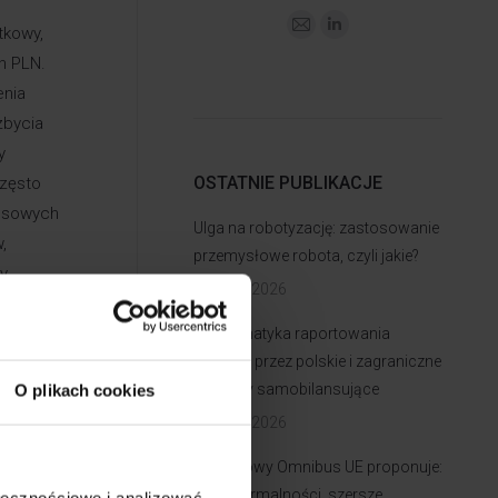
tkowy,
n PLN.
enia
zbycia
y
OSTATNIE PUBLIKACJE
często
ansowych
Ulga na robotyzację: zastosowanie
,
przemysłowe robota, czyli jakie?
ły
17 lipca 2026
Problematyka raportowania
JPK_CIT przez polskie i zagraniczne
ów,
oddziały samobilansujące
O plikach cookies
datek
14 lipca 2026
Podatkowy Omnibus UE proponuje:
mniej formalności, szersze
ołecznościowe i analizować