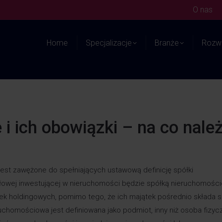
O nas
Home
Specjalizacje
Branże
Rozwi
i ich obowiązki – na co nale
est zawężone do spełniających ustawową definicję spółki
ałowej inwestującej w nieruchomości będzie spółką nieruchomośc
k holdingowych, pomimo tego, że ich majątek pośrednio składa s
uchomościowa jest definiowana jako podmiot, inny niż osoba fizyc