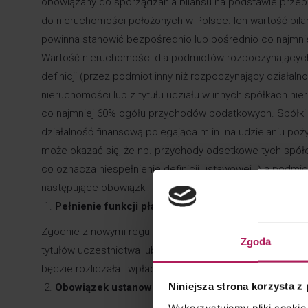
obowiązany do sporządzania bilansu na podstawie przep
do nieruchomości położonych w Polsce. Ich wartość bila
powinna stanowić bezpośrednio lub pośrednio co najmni
Wartość nieruchomości dla podmiotów rozpoczynających d
definicji (przez podmiot inny niż rozpoczynający działaln
nieruchomości lub z tytułu udziału w innych spółkach 
co najmniej 60% ogółu przychodów podatkowych. Spółki
działalność finansową polegająca m.in. na udzielaniu 
może okazać się, że np. przychody odsetkowe tych spó
co oznacza niespełnienie definicji ustawowej. Na podmio
następujące obowiązki:
Pełnienie funkcji płatnika podatku dochodowego
Zgodnie z nowymi regulacjami, w przypadku przeniesienia
Zgoda
tytułów uczestnictwa lub praw o podobnym charakterze
będzie rozliczała i wpłacała spółka nieruchomościowa, a
Niniejsza strona korzysta z
Obowiązek ustanowienia przedstawiciela podatkow
Wykorzystujemy pliki cookie 