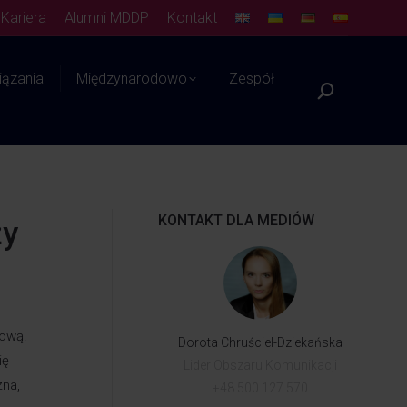
Kariera
Alumni MDDP
Kontakt
ązania
Międzynarodowo
Zespół
Platforma WIEDZY
KONTAKT DLA MEDIÓW
ży
iową.
Dorota Chruściel-Dziekańska
ię
Lider Obszaru Komunikacji
zna,
+48 500 127 570