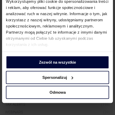
Wykorzystujemy pliki cookie do spersonalizowania treści
i reklam, aby oferować funkcje społecznościowe i
Dorota Chruściel-Dziekańska
analizować ruch w naszej witrynie. Informacje o tym, jak
Communications Practice Leader
korzystasz z naszej witryny, udostępniamy partnerom
+48 500 127 570
społecznościowym, reklamowym i analitycznym.
Partnerzy mogą połączyć te informacje z innymi danymi
otrzymanymi od Ciebie lub uzyskanymi podczas
korzystania z ich usług.
Zezwól na wszystkie
MORE KNOWLEDGE
Spersonalizuj
INSIGHT
(218)
NEWS
(211)
Odmowa
OUR EXPERTS IN THE MEDIA
(83)
TAX ALERTS
(198)
WEBINARS
(39)