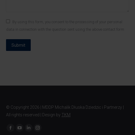
By using this form, you consent to the processing of your personal
data in connection with the question sent using the above contact form
Submit
© Copyright
2026 | MDDP Michalik Dłuska Dziedzic i Partnerzy |
All rights reserved | Design by
TKM
Find us on: