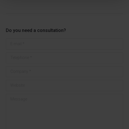
Do you need a consultation?
E-mail *
Telephone *
Company *
Website
Message