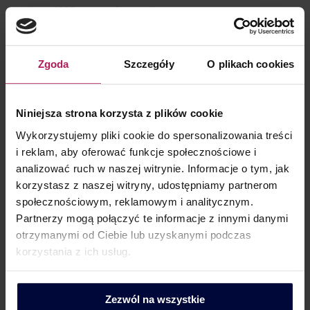
11 lipca 2022 r. pojawiła się informacja o wpisaniu
przez Radę Ministrów w harmonogram prac projektu ustawy
o zmianie ustawy o VAT dotyczącego e-handlu
Zgoda
Szczegóły
O plikach cookies
międzynarodowego (nr projektu: UC128). Jako planowany
termin jego przyjęcia przez rząd podano IV kwartał 2022 r.
Transgraniczny handel przez Internet staje się coraz
Niniejsza strona korzysta z plików cookie
popularniejszą formą sprzedaży, a co za tym idzie obroty
Wykorzystujemy pliki cookie do spersonalizowania treści
podmiotów prowadzących…
i reklam, aby oferować funkcje społecznościowe i
analizować ruch w naszej witrynie. Informacje o tym, jak
korzystasz z naszej witryny, udostępniamy partnerom
społecznościowym, reklamowym i analitycznym.
Partnerzy mogą połączyć te informacje z innymi danymi
otrzymanymi od Ciebie lub uzyskanymi podczas
korzystania z ich usług.
Zezwól na wszystkie