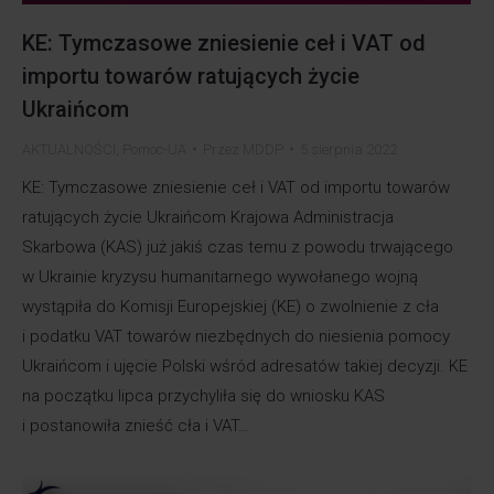
KE: Tymczasowe zniesienie ceł i VAT od
importu towarów ratujących życie
Ukraińcom
AKTUALNOŚCI
,
Pomoc-UA
Przez
MDDP
5 sierpnia 2022
KE: Tymczasowe zniesienie ceł i VAT od importu towarów
ratujących życie Ukraińcom Krajowa Administracja
Skarbowa (KAS) już jakiś czas temu z powodu trwającego
w Ukrainie kryzysu humanitarnego wywołanego wojną
wystąpiła do Komisji Europejskiej (KE) o zwolnienie z cła
i podatku VAT towarów niezbędnych do niesienia pomocy
Ukraińcom i ujęcie Polski wśród adresatów takiej decyzji. KE
na początku lipca przychyliła się do wniosku KAS
i postanowiła znieść cła i VAT…