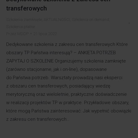
transferowych
Szkolenia zamknięte
,
AKTUALNOŚCI
,
Szkolenia on demand
,
Szkolenia płatne
Przez
MDDP
21 lipca 2022
Dedykowane szkolenia z zakresu cen transferowych Które
obszary TP Państwa interesują? – ANKIETA POTRZEB
ZAPYTAJ O SZKOLENIE Organizujemy szkolenia zamknięte
(zarówno stacjonarne, jak i on-line), dopasowane
do Państwa potrzeb. Warsztaty prowadzą nasi eksperci
z obszaru cen transferowych, posiadający wiedzę
merytoryczną oraz wieloletnie, praktyczne doświadczenie
w realizacji projektów TP w praktyce. Przykładowe obszary,
które mogą Państwa zainteresować: Jak wypełnić obowiązki
z zakresu cen transferowych…