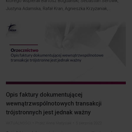
którego wspierali Bartosz Bogdański, Sebastian Serowik,
Justyna Adamska, Rafał Kran, Agnieszka Krzyżaniak,…
Opis faktury dokumentującej
wewnątrzwspólnotowych transakcji
trójstronnych jest jednak ważny
AKTUALNOŚCI
Przez
Anna Matysiak
5 sierpnia 2022