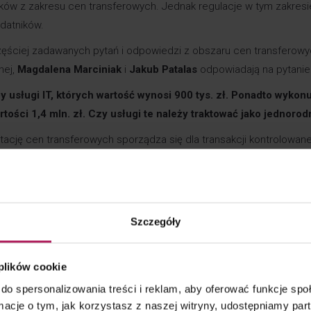
ków z zakresu cen transferowych. Jednak regulacje w tym zakresi
datników.
zęściej zadawanych pytań i odpowiedzi z obszaru cen transferowy
nej,
Magdalena Marciniak
i
Jakub Patalas
odpowiadają na pytanie
usługi IT, których wartość wynosi 900 tys. zł. Ponadto wykon
ości 1,4 mln. zł. Czy usługi te należy traktować jako jednoro
tację cen transferowych sporządza się dla transakcji kontrolowane
ustalane są odrębnie dla każdej transakcji kontrolowanej do okre
e realizowane w ramach grupy potraktowane osobno nie przekracza
przekroczą”.
Szczegóły
 plików cookie
we – jakie wyzwania czekają na podatników – Dziennik Gazeta Pra
do spersonalizowania treści i reklam, aby oferować funkcje sp
ormacje o tym, jak korzystasz z naszej witryny, udostępniamy p