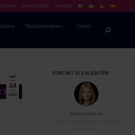
Kariera
Alumni MDDP
Kontakt
ązania
Międzynarodowo
Zespół
Platforma WIEDZY
KONTAKT DLA KLIENTÓW
paź
14
2024
Barbara Lenarcik
Partner | Rozwój biznesu, marketing
i komunikacja