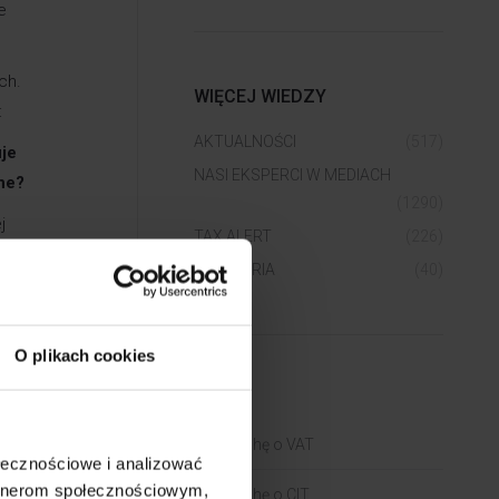
e
ch.
WIĘCEJ WIEDZY
:
AKTUALNOŚCI
(517)
uje
NASI EKSPERCI W MEDIACH
dne?
(1290)
j
TAX ALERT
(226)
ślonej
WEBINARIA
(40)
ją progu
O plikach cookies
BLOGI
wna: 14.
Trochę o VAT
ołecznościowe i analizować
artnerom społecznościowym,
Trochę o CIT