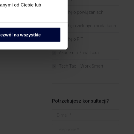
anymi od Ciebie lub
Trochę o powiązaniach​
Trochę o zielonych podatkach
ezwól na wszystkie
Trochę o PIT
Akademia Pana Taxa
Tech Tax – Work Smart
Potrzebujesz konsultacji?
E-mail *
Telephone *