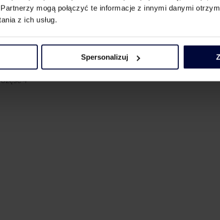
Partnerzy mogą połączyć te informacje z innymi danymi otrzym
nia z ich usług.
 Część 1
 Część 2
Spersonalizuj
Z
 Część 3
 Część 4