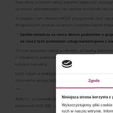
Trwa okres, w którym należy wypełnić większość obowiąz
są mocno skomplikowane i nie zawsze zrozumiałe dla po
W związku z tym, eksperci MDDP przygotowali zbiór najc
W najnowszym artykule na łamach Dziennika Gazety Praw
Spółka świadczy na rzecz dwóch podmiotów z grupy 
na rzecz tych podmiotów usługi marketingowe o wart
„Przede wszystkim należy podkreślić, że lokalną dokumen
o charakterze jednorodnym. Z kolei progi dokumentacyjne 
kategorii transakcji.
Dość często w praktyce zdarza się, że pewne transakcj
dokumentacyjnego, lecz jeśli zostaną zsumowane, to go 
Zgoda
***
Niniejsza strona korzysta z
#WIĘCEJ w Dzienniku Gazecie Prawnej >>
Ceny transfero
Wykorzystujemy pliki cookie 
październik 2024 200 – e-wydanie
.
ruch w naszej witrynie. Inf