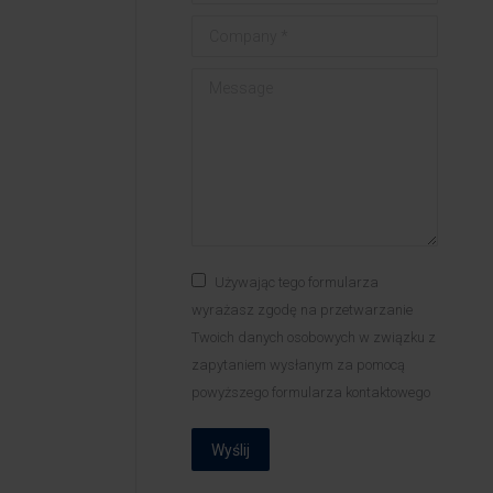
Company *
Message
Używając tego formularza
wyrażasz zgodę na przetwarzanie
Twoich danych osobowych w związku z
zapytaniem wysłanym za pomocą
powyższego formularza kontaktowego
Wyślij