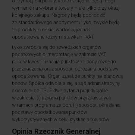
otrzymają oni punkty, które następnie będą mogli
wymienić na wybrane towary – ale tylko przy okazji
kolejnego zakupu. Nagrody będą pochodzić
ze standardowego asortymentu Lyko, zwykle będą
to produkty o niskiej wartości, jednak
opodatkowane różnymi stawkami VAT.
Lyko zwróciła się do szwedzkich organów
podatkowych o interpretację w zakresie VAT,
m.in. w kwestii uznania punktów za bony różnego
przeznaczenia oraz sposobu obliczania podstawy
opodatkowania. Organ uznał, że punkty nie stanowią
bonów. Spółka odwołała się, a sąd administracyjny
skierował do TSUE dwa pytania prejudycjalne
w zakresie: (i) uznania punktów przyznawanych
w ramach programu za bon; (ii) sposobu określenia
podstawy opodatkowania punktów
wykorzystywanych w celu uzyskania towarów.
Opinia Rzecznik Generalnej