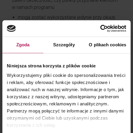
zatem okoliczność, czy punkty przyznane klientom
w ramach programu
mogą zostać wykorzystane jedynie przy okazji
dokonania kolejnego zakupu, czy też;
mogą zostać wykorzystane samodzielnie
(bez dokonywania przy tym innych zakupów).
Zgoda
Szczegóły
O plikach cookies
W pierwszym przypadku, tak jak w rozpatrywanej
sprawie, punkty nie mogą być uznane za bony,
gdyż nie można tylko przy ich wykorzystaniu nabyć
Niniejsza strona korzysta z plików cookie
towarów/usługi. Stanowią one za to rabat
Wykorzystujemy pliki cookie do spersonalizowania treści
do wykorzystania przy okazji kolejnych zakupów.
i reklam, aby oferować funkcje społecznościowe i
Z drugiej strony, gdyby takie punkty były możliwe
analizować ruch w naszej witrynie. Informacje o tym, jak
do wykorzystania w dowolnym momencie tzn.
korzystasz z naszej witryny, udostępniamy partnerom
niezależnie od dokonania kolejnych zakupów,
społecznościowym, reklamowym i analitycznym.
to mogłyby stanowić bony w rozumieniu przepisów
Partnerzy mogą połączyć te informacje z innymi danymi
VAT. Powyższy wniosek odnosi się oczywiście
otrzymanymi od Ciebie lub uzyskanymi podczas
zarówno do punktów, jak i innych form programów
korzystania z ich usług.
lojalnościowych, w tym np. pieczątek za kawę, które