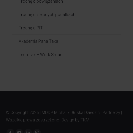
Trochę o powiązaniach​
Trochę o zielonych podatkach
Trochę o PIT
Akademia Pana Taxa
Tech Tax – Work Smart
© Copyright
2026 | MDDP Michalik Dłuska Dziedzic i Partnerzy |
Wszelkie prawa zastrzeżone | Design by
TKM
Znajdź nas na: