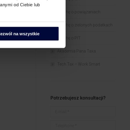
anymi od Ciebie lub
Trochę o powiązaniach​
Trochę o zielonych podatkach
ezwól na wszystkie
Trochę o PIT
Akademia Pana Taxa
Tech Tax – Work Smart
Potrzebujesz konsultacji?
E-mail *
Telephone *