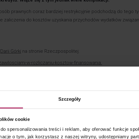
osób prawnych coraz bardziej restrykcyjnie podchodzą do tego t
ie zaliczenia do kosztów uzyskania przychodów wydatków związa
i
Darii Górki
na stronie Rzeczpospolitej:
-zawilosciami-w-rozliczaniu-kosztow-finansowania
.
Szczegóły
 plików cookie
do spersonalizowania treści i reklam, aby oferować funkcje sp
ormacje o tym, jak korzystasz z naszej witryny, udostępniamy p