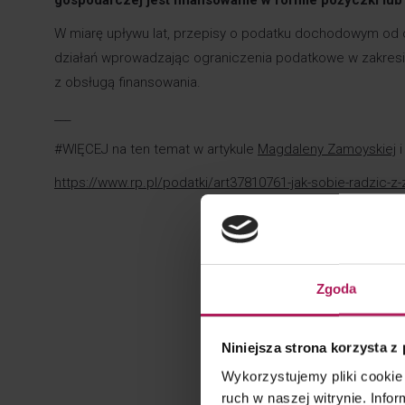
W miarę upływu lat, przepisy o podatku dochodowym od 
działań wprowadzając ograniczenia podatkowe w zakres
z obsługą finansowania.
___
#WIĘCEJ na ten temat w artykule
Magdaleny Zamoyskiej
https://www.rp.pl/podatki/art37810761-jak-sobie-radzic-z
Zgoda
Niniejsza strona korzysta z
Wykorzystujemy pliki cookie 
ruch w naszej witrynie. Inf