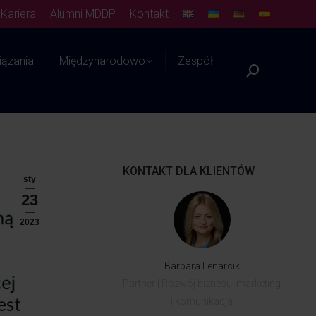
Kariera
Alumni MDDP
Kontakt
ązania
Międzynarodowo
Zespół
Platforma WIEDZY
KONTAKT DLA KLIENTÓW
sty
23
2023
Barbara Lenarcik
Partner | Rozwój biznesu, marketing
i komunikacja