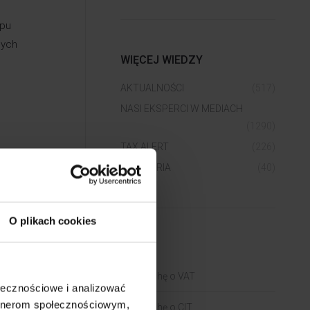
ypu
nych
WIĘCEJ WIEDZY
AKTUALNOŚCI
(517)
NASI EKSPERCI W MEDIACH
(1290)
TAX ALERT
(226)
WEBINARIA
(40)
O plikach cookies
BLOGI
Trochę o VAT
ołecznościowe i analizować
artnerom społecznościowym,
Trochę o CIT