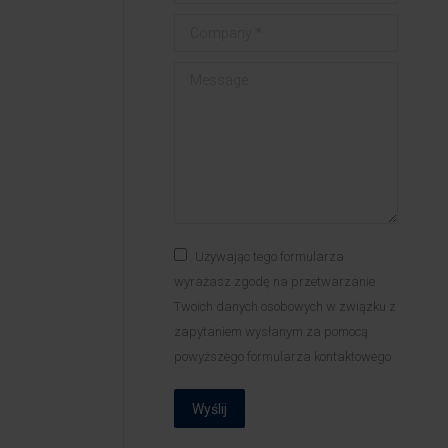
Company *
Message
Używając tego formularza
wyrażasz zgodę na przetwarzanie
Twoich danych osobowych w związku z
zapytaniem wysłanym za pomocą
powyższego formularza kontaktowego
Wyślij