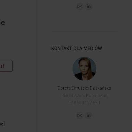
KONTAKT DLA MEDIÓW
Dorota Chruściel-Dziekańska
Lider Obszaru Komunikacji
+48 500 127 570
ści