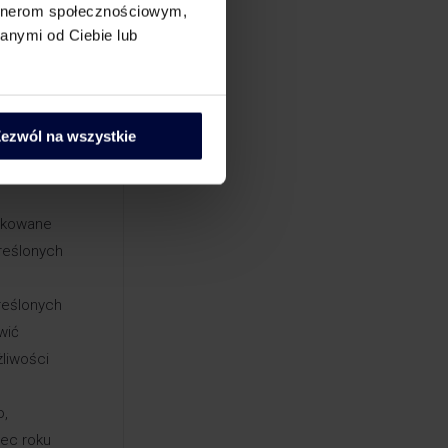
tor KIS
artnerom społecznościowym,
ransakcji
anymi od Ciebie lub
rekty cen
sytuacje
ezwól na wszystkie
otne”
likowane
kreślonych
reślonych
wić
liwości
o,
iec roku