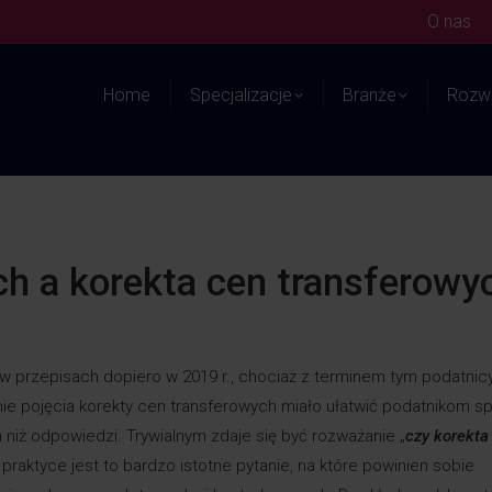
O nas
Home
Specjalizacje
Branże
Rozwi
ch a korekta cen transferowy
w przepisach dopiero w 2019 r., chociaż z terminem tym podatnic
anie pojęcia korekty cen transferowych miało ułatwić podatnikom s
tań niż odpowiedzi. Trywialnym zdaje się być rozważanie „
czy korekta
praktyce jest to bardzo istotne pytanie, na które powinien sobie