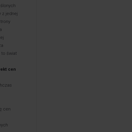
eślonych
y z jednej
strony
a
ej
za
 to świat
rekt cen
chczas
tę cen
wych