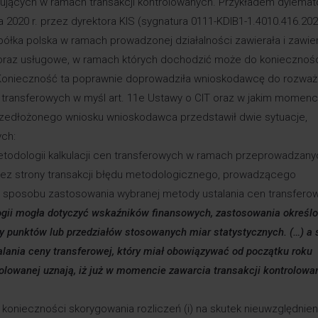
gujących w ramach transakcji kontrolowanych. Przykładem dylema
a 2020 r. przez dyrektora KIS (sygnatura 0111-KDIB1-1.4010.416.202
spółka polska w ramach prowadzonej działalności zawierała i zawie
oraz usługowe, w ramach których dochodzić może do koniecznoś
. Konieczność ta poprawnie doprowadziła wnioskodawcę do rozważ
n transferowych w myśl art. 11e Ustawy o CIT oraz w jakim momenc
rzedłożonego wniosku wnioskodawca przedstawił dwie sytuacje,
ych:
etodologii kalkulacji cen transferowych w ramach przeprowadzany
rzez strony transakcji błędu metodologicznego, prowadzącego
 sposobu zastosowania wybranej metody ustalania cen transferow
gii mogła dotyczyć wskaźników finansowych, zastosowania określ
zy punktów lub przedziałów stosowanych miar statystycznych. (…) a
ania ceny transferowej, który miał obowiązywać od początku roku
rolowanej uznają, iż już w momencie zawarcia transakcji kontrolowa
konieczności skorygowania rozliczeń (i) na skutek nieuwzględnien