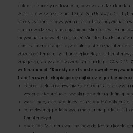
dokonuje korekty rentowności, to wówczas taka korekta
w art. 11e w związku z art. 12 ust. 3aa Ustawy o CIT. Pyta
strony dysponuje pozytywną interpretacją indywidualną w
ma na uwadze wydane objaśnienia Ministerstwa Finansów, 
indywidualna w świetle objaśnień Ministerstwa Finansów 
opisana interpretacja indywidualna jest kolejną interpre
złożoność tematu. Tym bardziej korekty cen transferowyc
zmagał się z kryzysem wywołanym pandemią COVID-19.
Z
webinarium pt. “Korekty cen transferowych – wyzwani
transferowych, skupiając się najbardziej problematy
istocie i celu dokonywania korekt cen transferowych i 
wydane interpretacje i wyroki nie spełniają definicji k
warunkach, jakie podatnicy muszą spełnić dokonując k
konsekwencji podatkowych (na gruncie podatku CIT ora
transferowych,
podejścia Ministerstwa Finansów do tematu korekt c