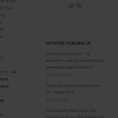
tów w tym
0.1.SG).
rać
ci
ań,
ie
OSTATNIE PUBLIKACJE
Coca-Cola kontra IRS – czy
ch
wieloletni model cen transferowych
gwarantuje bezpieczeństwo?
ych). Jak
3 sierpnia 2026
onych
Faktyczny wpływ a powiązania w
 sama
TP – wyrok WSA
nej
31 lipca 2026
Ceny transferowe w 2026 roku –
ia
terminy Local File, TPR i Master File