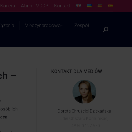
Kariera
Alumni MDDP
Kontakt
ązania
Międzynarodowo
Zespół
Platforma WIEDZY
KONTAKT DLA MEDIÓW
ch –
y
posób ich
Dorota Chruściel-Dziekańska
 cen
Lider Obszaru Komunikacji
+48 500 127 570