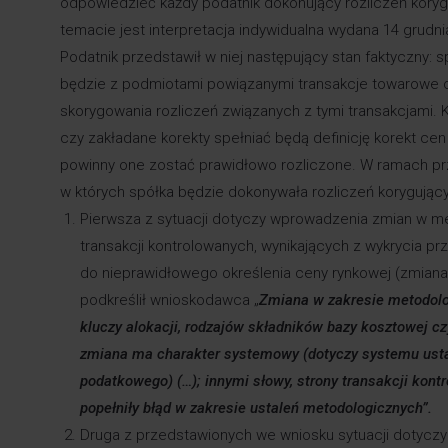
odpowiedzieć każdy podatnik dokonujący rozliczeń kory
temacie jest interpretacja indywidualna wydana 14 grudni
Podatnik przedstawił w niej następujący stan faktyczny: 
będzie z podmiotami powiązanymi transakcje towarowe 
skorygowania rozliczeń związanych z tymi transakcjami
czy zakładane korekty spełniać będą definicję korekt ce
powinny one zostać prawidłowo rozliczone. W ramach p
w których spółka będzie dokonywała rozliczeń korygując
Pierwsza z sytuacji dotyczy wprowadzenia zmian w m
transakcji kontrolowanych, wynikających z wykrycia p
do nieprawidłowego określenia ceny rynkowej (zmiana
podkreślił wnioskodawca „
Zmiana w zakresie metodolo
kluczy alokacji, rodzajów składników bazy kosztowej c
zmiana ma charakter systemowy (dotyczy systemu ustal
podatkowego) (…); innymi słowy, strony transakcji kont
popełniły błąd w zakresie ustaleń metodologicznych”.
Druga z przedstawionych we wniosku sytuacji dotyczy 