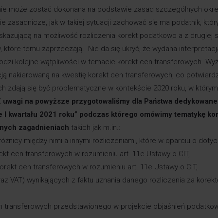
 nie może zostać dokonana na podstawie zasad szczególnych okr
nie zasadnicze, jak w takiej sytuacji zachować się ma podatnik, któr
skazującą na możliwość rozliczenia korekt podatkowo a z drugiej 
które temu zaprzeczają. Nie da się ukryć, że wydana interpretacj
rodzi kolejne wątpliwości w temacie korekt cen transferowych. Wyż
tacją nakierowaną na kwestię korekt cen transferowych, co potwierd
h zdają się być problematyczne w kontekście 2020 roku, w którym
 uwagi na powyższe przygotowaliśmy dla Państwa dedykowane
e I kwartału 2021 roku” podczas którego omówimy tematykę ko
cznych zagadnieniach
takich jak m.in.:
różnicy między nimi a innymi rozliczeniami, które w oparciu o doty
orekt cen transferowych w rozumieniu art. 11e Ustawy o CIT,
orekt cen transferowych w rozumieniu art. 11e Ustawy o CIT,
z VAT) wynikających z faktu uznania danego rozliczenia za korek
en transferowych przedstawionego w projekcie objaśnień podatko