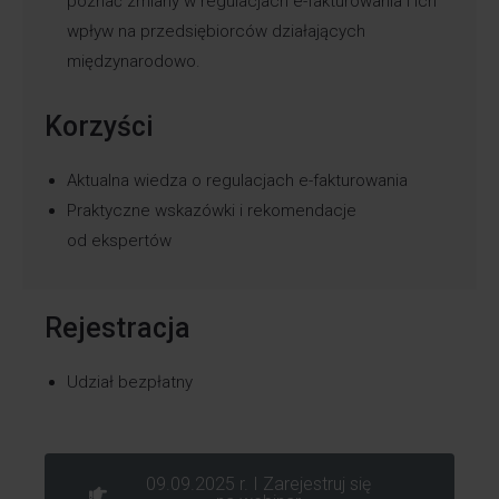
poznać zmiany w regulacjach e-fakturowania i ich
wpływ na przedsiębiorców działających
międzynarodowo.
Korzyści
Aktualna wiedza o regulacjach e-fakturowania
Praktyczne wskazówki i rekomendacje
od ekspertów
Rejestracja
Udział bezpłatny
09.09.2025 r. I Zarejestruj się