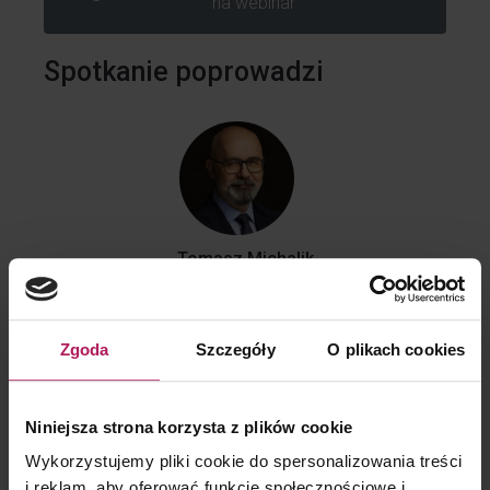
na webinar
Spotkanie poprowadzi
Tomasz Michalik
Partner | Doradca podatkowy | Szef zespołu VAT
E:
tomasz.michalik@mddp.pl
Zgoda
Szczegóły
O plikach cookies
+48 501 733 720
Niniejsza strona korzysta z plików cookie
Wykorzystujemy pliki cookie do spersonalizowania treści
KONTAKT DLA KLIENTÓW
i reklam, aby oferować funkcje społecznościowe i