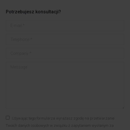
Potrzebujesz konsultacji?
E-mail *
Telephone *
Company *
Message
Używając tego formularza wyrażasz zgodę na przetwarzanie
Twoich danych osobowych w związku z zapytaniem wysłanym za