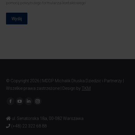
pomocą powyższego formularza kontaktowego
Wyślij
© Copyright
2026 | MDDP Michalik Dłuska Dziedzic i Partnerzy |
Wszelkie prawa zastrzeżone | Design by
TKM
Znajdź nas na:
ul. Senatorska 18a, 00-082 Warszawa
(+48) 22 322 68 88