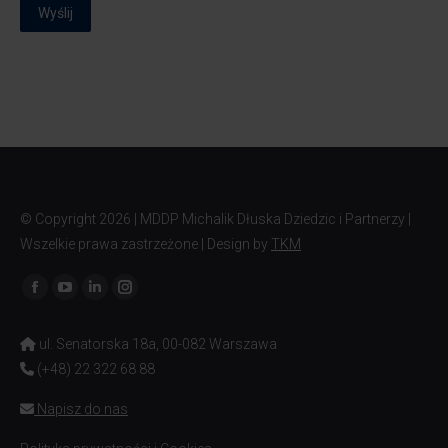
Wyślij
© Copyright
2026 | MDDP Michalik Dłuska Dziedzic i Partnerzy |
Wszelkie prawa zastrzeżone | Design by
TKM
Znajdź nas na:
ul. Senatorska 18a, 00-082 Warszawa
(+48) 22 322 68 88
Napisz do nas