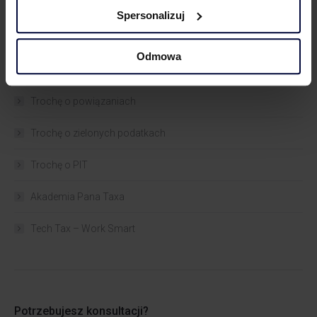
BLOGI
Spersonalizuj
Trochę o VAT
Odmowa
Trochę o CIT
Trochę o powiązaniach​
Trochę o zielonych podatkach
Trochę o PIT
Akademia Pana Taxa
Tech Tax – Work Smart
Potrzebujesz konsultacji?