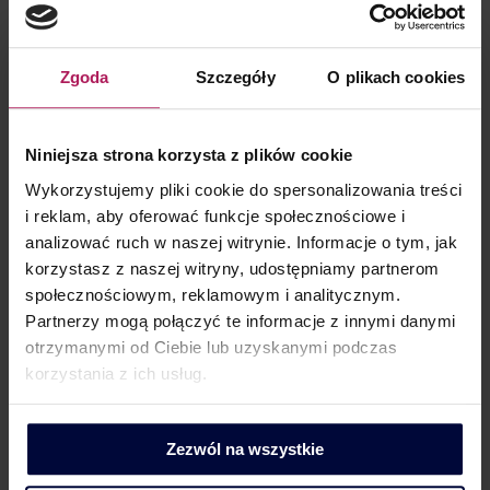
Lider Obszaru Komunikacji
+48 500 127 570
Zgoda
Szczegóły
O plikach cookies
Niniejsza strona korzysta z plików cookie
Wykorzystujemy pliki cookie do spersonalizowania treści
i reklam, aby oferować funkcje społecznościowe i
WIĘCEJ WIEDZY
analizować ruch w naszej witrynie. Informacje o tym, jak
korzystasz z naszej witryny, udostępniamy partnerom
AKTUALNOŚCI
(517)
społecznościowym, reklamowym i analitycznym.
NASI EKSPERCI W MEDIACH
(1290)
Partnerzy mogą połączyć te informacje z innymi danymi
TAX ALERT
(226)
otrzymanymi od Ciebie lub uzyskanymi podczas
korzystania z ich usług.
WEBINARIA
(40)
Zezwól na wszystkie