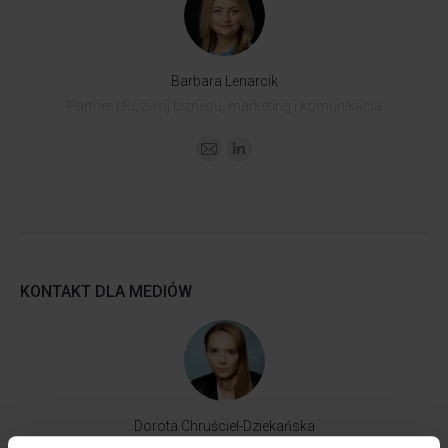
Barbara Lenarcik
Partner | Rozwój biznesu, marketing i komunikacja
KONTAKT DLA MEDIÓW
Dorota Chruściel-Dziekańska