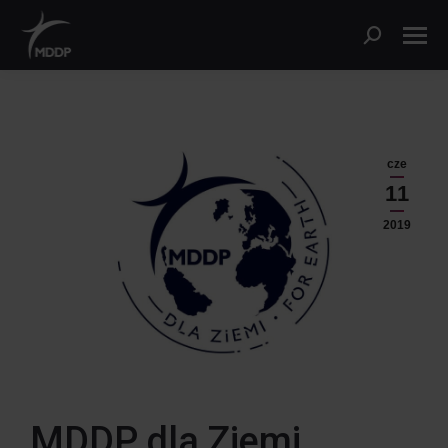
cze
11
2019
MDDP dla Ziemi