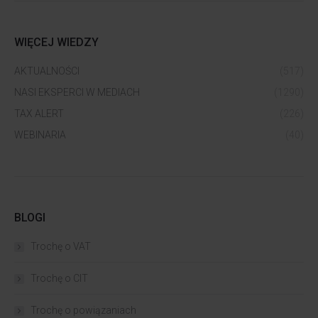
WIĘCEJ WIEDZY
AKTUALNOŚCI
(517)
NASI EKSPERCI W MEDIACH
(1290)
TAX ALERT
(226)
WEBINARIA
(40)
BLOGI
Trochę o VAT
Trochę o CIT
Trochę o powiązaniach​