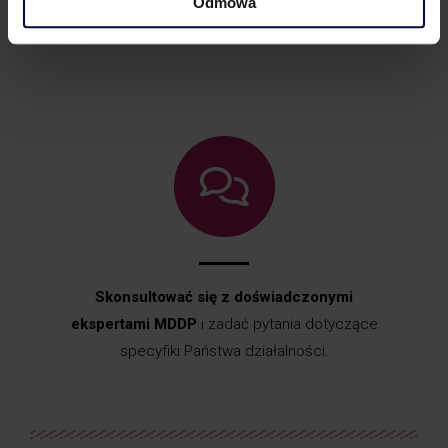
Odmowa
Poznać sprawdzone strategie
ograniczania
ryzyka podatkowego.
Skonsultować się z doświadczonymi
ekspertami
MDDP
i zadać pytania dotyczące
specyfiki Państwa działalności.