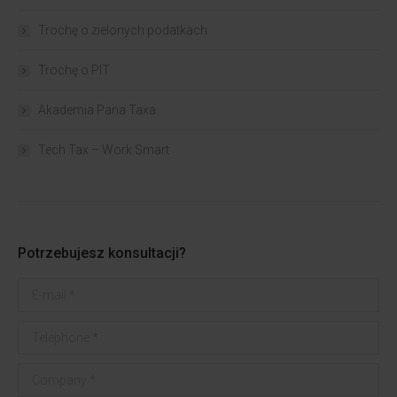
Trochę o zielonych podatkach
Trochę o PIT
Akademia Pana Taxa
Tech Tax – Work Smart
Potrzebujesz konsultacji?
E-mail *
Telephone *
Company *