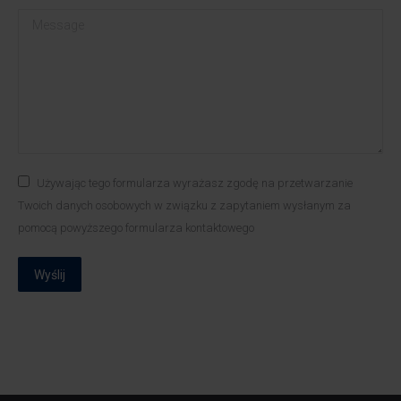
Message
Używając tego formularza wyrażasz zgodę na przetwarzanie
Twoich danych osobowych w związku z zapytaniem wysłanym za
pomocą powyższego formularza kontaktowego
Wyślij