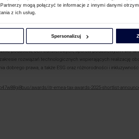
Partnerzy mogą połączyć te informacje z innymi danymi otrzym
nia z ich usług.
żona i doceniona przez międzynarodowe jury. Te nominacje
w, ale też wyrazem zaufania, jakim darzą nas Klienci – dziękujem
Spersonalizuj
Z
edzinie podatków, cen transferowych, sporów podatkowych i VAT w 
w zakresie rozwiązań technologicznych wspierających realizację o
ia dobrego prawa, a także ESG oraz różnorodności i inkluzywności
fap47w88gi8buo/awards/itr-emea-tax-awards-2025-shortlist-announc