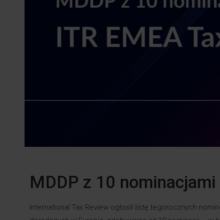
MDDP z 10 nominacjami
International Tax Review ogłosił listę tegorocznych nomi