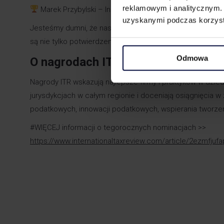
reklamowym i analitycznym. 
Marek Przybylski – Indirect Tax Lawyer Rising Star
uzyskanymi podczas korzysta
Jesteśmy dumni, że nasza praca została ponownie zauwa
są nie tylko potwierdzeniem kompetencji naszych ekspertó
Odmowa
O nagrodach ITR Tax Awards
Nagrody ITR wskazują najlepsze firmy i praktyków w dzi
jurysdykcjach w całym regionie i doceniają osiągnięcia 
podatkowych, innowacji podatkowych, wspierania tworzen
#WIĘCEJ informacji o tegorocznych nominacjach >>
https://www.internationaltaxreview.com/article/2ezmfju