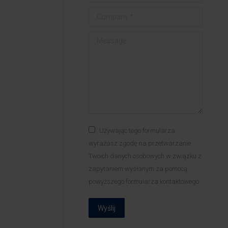
Company *
Message
Używając tego formularza
wyrażasz zgodę na przetwarzanie
Twoich danych osobowych w związku z
zapytaniem wysłanym za pomocą
powyższego formularza kontaktowego
Wyślij