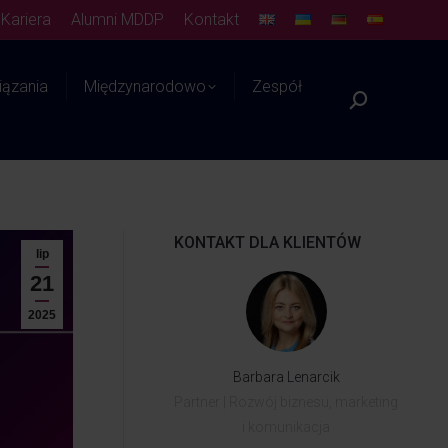
Kariera
Alumni MDDP
Kontakt
ązania
Międzynarodowo
Zespół
Platforma WIEDZY
KONTAKT DLA KLIENTÓW
lip
21
2025
Barbara Lenarcik
Partner | Rozwój biznesu, marketing
i komunikacja