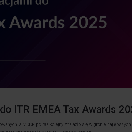
 do ITR EMEA Tax Awards 20
nowanych, a MDDP po raz kolejny znalazło się w gronie najlepszych 