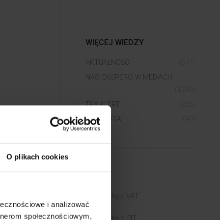
WIĘCEJ WIEDZY
AKTUALNOŚCI
(517)
NASI EKSPERCI W MEDIACH
(1290)
TAX ALERT
(226)
WEBINARIA
(40)
O plikach cookies
BLOGI
Trochę o VAT
ołecznościowe i analizować
artnerom społecznościowym,
Trochę o CIT