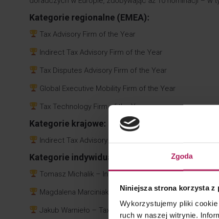
doradczych w Europie, zdobywając aż 10 nominacji – w t
Kategorie regionalne (EMEA):
Tax Advisory Firm of the Year
Indirect Tax Advisory Firm of the Year
Tax Disputes Advisory Firm of the Year
Global Executive Mobility Firm of the Year
Tax Technology Firm of the Year
Kategorie krajowe:
Indirect Tax Advisory Firm of the Year
Zgoda
Kategorie indywidualne:
Tomasz Michalik – Indirect Tax Lawyer of the Year
Niniejsza strona korzysta z
Magdalena Marciniak – Transfer Pricing Lawyer of the
Wykorzystujemy pliki cookie 
Jakub Warnieło – Tax Litigation Lawyer of the Year
ruch w naszej witrynie. Inf