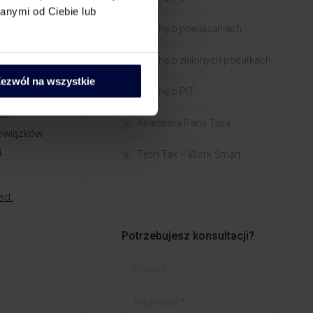
anymi od Ciebie lub
Trochę o powiązaniach​
y!
Trochę o zielonych podatkach
ezwól na wszystkie
Trochę o PIT
33
Akademia Pana Taxa
bowiązków
.
Tech Tax – Work Smart
ed.
Potrzebujesz konsultacji?
E-mail *
Telephone *