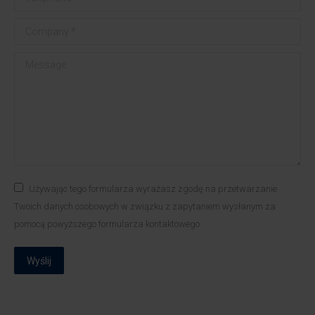
Company *
Message
Używając tego formularza wyrażasz zgodę na przetwarzanie
Twoich danych osobowych w związku z zapytaniem wysłanym za
pomocą powyższego formularza kontaktowego
Wyślij