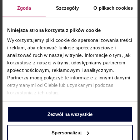
Partner | Rozwój biznesu, marketing i komunikacja
Zgoda
Szczegóły
O plikach cookies
Niniejsza strona korzysta z plików cookie
Wykorzystujemy pliki cookie do spersonalizowania treści
i reklam, aby oferować funkcje społecznościowe i
analizować ruch w naszej witrynie. Informacje o tym, jak
korzystasz z naszej witryny, udostępniamy partnerom
KONTAKT DLA MEDIÓW
społecznościowym, reklamowym i analitycznym.
Partnerzy mogą połączyć te informacje z innymi danymi
otrzymanymi od Ciebie lub uzyskanymi podczas
korzystania z ich usług.
Dorota Chruściel-Dziekańska
Lider Obszaru Komunikacji
Zezwól na wszystkie
+48 500 127 570
Spersonalizuj