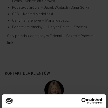
Paśko i Sebastian Serowik
Podatek u źródła – Jacek Wojtach i Daria Górka
CFC –
Konrad Medoliński
Ceny transferowe –
Marta Klepacz
Podatek minimalny –
Justyna Bauta – Szostak
Cały poradnik dostępny w Dzienniku Gazecie Prawnej –
link
KONTAKT DLA KLIENTÓW
Barbara Lenarcik