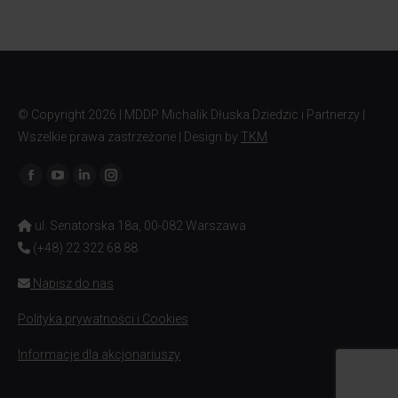
© Copyright
2026 | MDDP Michalik Dłuska Dziedzic i Partnerzy |
Wszelkie prawa zastrzeżone | Design by
TKM
Znajdź nas na:
ul. Senatorska 18a, 00-082 Warszawa
(+48) 22 322 68 88
Napisz do nas
Polityka prywatności i Cookies
Informacje dla akcjonariuszy