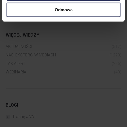
Odmowa
WIĘCEJ WIEDZY
AKTUALNOŚCI
(517)
NASI EKSPERCI W MEDIACH
(1290)
TAX ALERT
(226)
WEBINARIA
(40)
BLOGI
Trochę o VAT