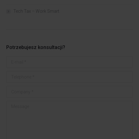
Tech Tax – Work Smart
Potrzebujesz konsultacji?
E-mail *
Telephone *
Company *
Message