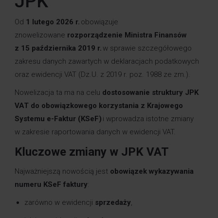
JPK
O
d
1 lutego 2026 r.
obowiązuje
znowelizowane
rozporządzenie Ministra Finansów
z 15 października 2019 r.
w sprawie szczegółowego
zakresu danych zawartych w deklaracjach podatkowych
oraz ewidencji VAT (Dz.U. z 2019 r. poz. 1988 ze zm.).
Nowelizacja ta ma na celu
dostosowanie struktury JPK
VAT do obowiązkowego korzystania z Krajowego
Systemu e-Faktur (KSeF)
i wprowadza istotne zmiany
w zakresie raportowania danych w ewidencji VAT.
Kluczowe zmiany w JPK VAT
Najważniejszą nowością jest
obowiązek wykazywania
numeru KSeF faktury
:
zarówno w ewidencji
sprzedaży
,