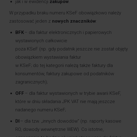
jak i w ewidencji
zakupów
.
W przypadku braku numeru KSeF obowiązkowo należy
zastosować jeden z
nowych znaczników
:
BFK
– dla faktur elektronicznych i papierowych
wystawionych całkowicie
poza KSeF (np. gdy podatnik jeszcze nie został objęty
obowiązkiem wystawiania faktur
w KSeF
;
do tej kategorii należą także
faktury dla
konsumentów, faktury zakupowe od podatników
zagranicznych);
OFF
– dla faktur wystawionych w trybie awarii KSeF,
które w dniu składania JPK VAT nie mają jeszcze
nadanego numeru KSeF;
DI
– dla tzw. „innych dowodów” (np. raporty kasowe
RO, dowody wewnętrzne WEW). Co istotne,