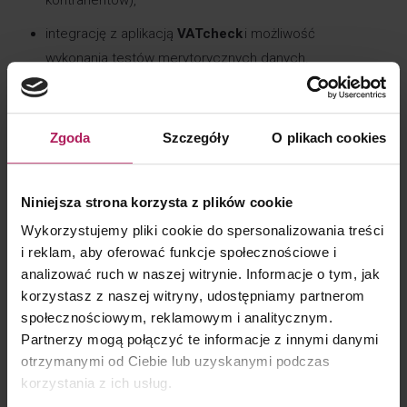
kontrahentów),
integrację z aplikacją
VATcheck
i możliwość
wykonania testów merytorycznych danych.
Jeżeli mierzą się Państwo z wyzwaniami związanymi
z przygotowaniem JPK VAT według nowego
Zgoda
Szczegóły
O plikach cookies
wzoru,
chętnie pomożemy dobrać optymalne
rozwiązanie – zarówno techniczne, jak i podatkowe
.
Zapraszamy do kontaktu z naszymi ekspertami.
Niniejsza strona korzysta z plików cookie
Wykorzystujemy pliki cookie do spersonalizowania treści
i reklam, aby oferować funkcje społecznościowe i
Kontakt:
analizować ruch w naszej witrynie. Informacje o tym, jak
korzystasz z naszej witryny, udostępniamy partnerom
W przypadku zainteresowania powyższym
społecznościowym, reklamowym i analitycznym.
orzeczeniem i jego wpływem na Państwa działalność
Partnerzy mogą połączyć te informacje z innymi danymi
prosimy o kontakt z nami:
otrzymanymi od Ciebie lub uzyskanymi podczas
korzystania z ich usług.
Janina
+48 660
janina.fornalik
@mddp.pl