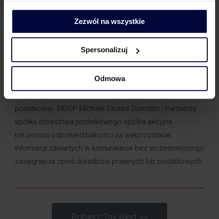
fornalik
440 141
Zezwól na wszystkie
Krzysztof
+48 504
krzysztof.jaros
@mddp.pl
Jaros
399 980
Spersonalizuj
lub z Państwa doradcą ze strony MDDP.
Odmowa
***
Niniejszy Tax Alert nie stanowi porady prawnej ani
podatkowej. MDDP Michalik Dłuska Dziedzic i Partnerzy
spółka doradztwa podatkowego spółka akcyjna
nie ponosi odpowiedzialności za wykorzystanie
informacji zawartych w komunikacie bez wcześniejszego
zasięgnięcia opinii doradców prawnych lub podatkowych.
Pobierz Tax Alert >>