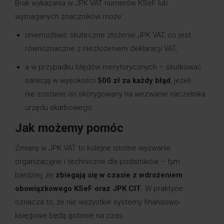
Brak wykazania w JPK VAT numerów KSeF lub
wymaganych znaczników może:
uniemożliwić skuteczne złożenie JPK VAT, co jest
równoznaczne z niezłożeniem deklaracji VAT,
a w przypadku błędów merytorycznych – skutkować
sankcją w wysokości
500 zł za każdy błąd
, jeżeli
nie zostanie on skorygowany na wezwanie naczelnika
urzędu skarbowego.
Jak możemy pomóc
Zmiany w JPK VAT to kolejne istotne wyzwanie
organizacyjne i techniczne dla podatników – tym
bardziej, że
zbiegają się w czasie z wdrożeniem
obowiązkowego KSeF oraz JPK CIT
. W praktyce
oznacza to, że nie wszystkie systemy finansowo-
księgowe będą gotowe na czas.