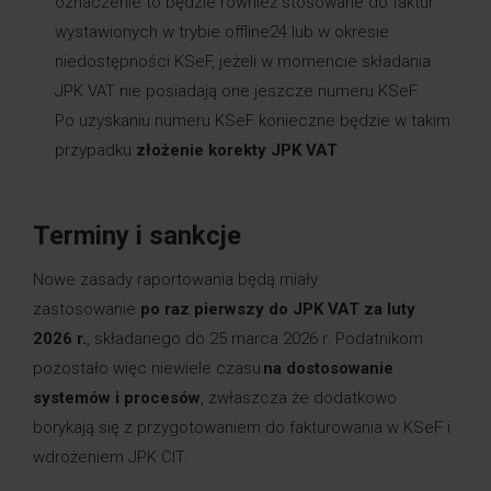
oznaczenie to będzie również stosowane do faktur
wystawionych w trybie offline24 lub w okresie
niedostępności KSeF, jeżeli w momencie składania
JPK VAT nie posiadają one jeszcze numeru KSeF.
Po uzyskaniu numeru KSeF konieczne będzie w takim
przypadku
złożenie korekty JPK VAT
.
Terminy i sankcje
Nowe zasady raportowania będą miały
zastosowanie
po raz pierwszy do JPK VAT za luty
2026 r.
, składanego do 25 marca 2026 r. Podatnikom
pozostało więc niewiele czasu
na dostosowanie
systemów i procesów
, zwłaszcza że dodatkowo
borykają się z przygotowaniem do fakturowania w KSeF i
wdrożeniem JPK CIT.