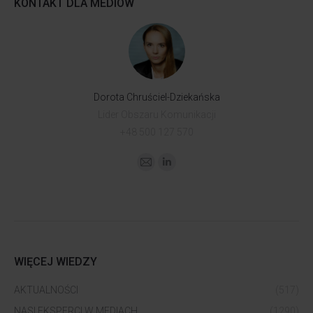
KONTAKT DLA MEDIÓW
Dorota Chruściel-Dziekańska
Lider Obszaru Komunikacji
+48 500 127 570
WIĘCEJ WIEDZY
AKTUALNOŚCI
(517)
NASI EKSPERCI W MEDIACH
(1290)