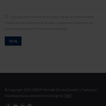
Używając tego formularza wyrażasz zgodę na przetwarzanie
Twoich danych osobowych w związku z zapytaniem wysłanym za
pomocą powyższego formularza kontaktowego
Wyślij
© Copyright
2026 | MDDP Michalik Dłuska Dziedzic i Partnerzy |
Wszelkie prawa zastrzeżone | Design by
TKM
Znajdź nas na: