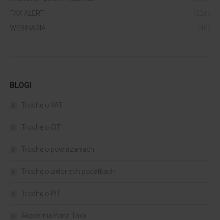
TAX ALERT
(226)
WEBINARIA
(40)
BLOGI
Trochę o VAT
Trochę o CIT
Trochę o powiązaniach​
Trochę o zielonych podatkach
Trochę o PIT
Akademia Pana Taxa