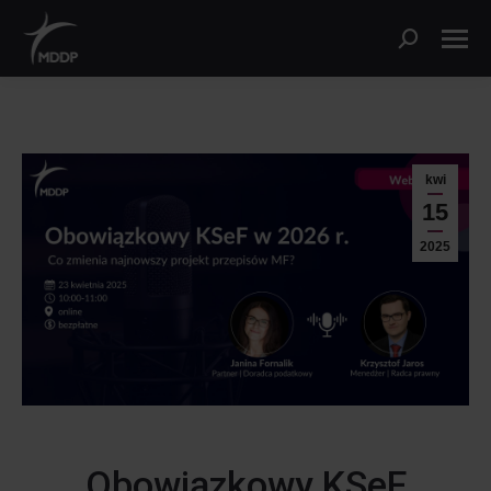
kwi
15
2025
Obowiązkowy KSeF