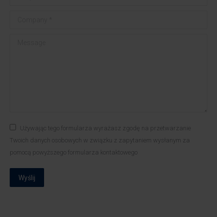
Company *
Message
Używając tego formularza wyrażasz zgodę na przetwarzanie
Twoich danych osobowych w związku z zapytaniem wysłanym za
pomocą powyższego formularza kontaktowego
Wyślij