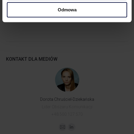
Partner | Rozwój biznesu, marketing i komunikacja
Odmowa
KONTAKT DLA MEDIÓW
Dorota Chruściel-Dziekańska
Lider Obszaru Komunikacji
+48 500 127 570