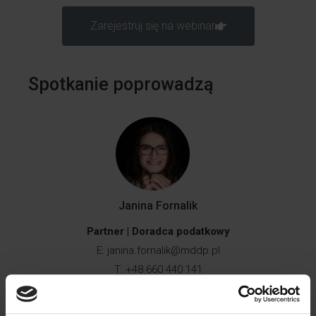
Zarejestruj się na webinar
Spotkanie poprowadzą
Janina Fornalik
Partner | Doradca podatkowy
E:
janina.fornalik@mddp.pl
T: +48 660 440 141