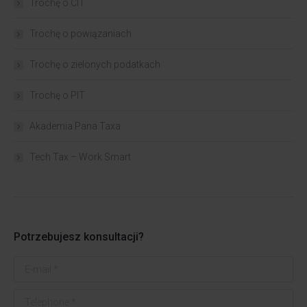
Trochę o CIT
Trochę o powiązaniach​
Trochę o zielonych podatkach
Trochę o PIT
Akademia Pana Taxa
Tech Tax – Work Smart
Potrzebujesz konsultacji?
E-mail *
Telephone *