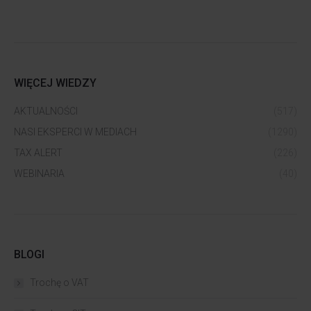
WIĘCEJ WIEDZY
AKTUALNOŚCI
(517)
NASI EKSPERCI W MEDIACH
(1290)
TAX ALERT
(226)
WEBINARIA
(40)
BLOGI
Trochę o VAT