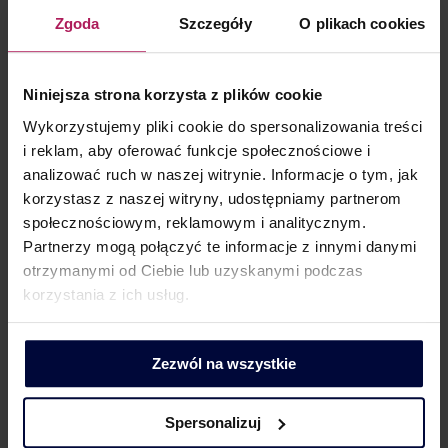
Zgoda
Szczegóły
O plikach cookies
Krzysztof Jaros
Niniejsza strona korzysta z plików cookie
Wykorzystujemy pliki cookie do spersonalizowania treści
Menedżer | Radca prawny
i reklam, aby oferować funkcje społecznościowe i
E:
krzysztof.jaros@mddp.pl
analizować ruch w naszej witrynie. Informacje o tym, jak
T: +48 504 399 980
korzystasz z naszej witryny, udostępniamy partnerom
społecznościowym, reklamowym i analitycznym.
Partnerzy mogą połączyć te informacje z innymi danymi
otrzymanymi od Ciebie lub uzyskanymi podczas
korzystania z ich usług.
KONTAKT DLA KLIENTÓW
Zezwól na wszystkie
Spersonalizuj
Barbara Lenarcik