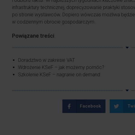
i odbioru faktur. W najbliższych tygodniach kluczowe znac
infrastruktury technicznej, doprecyzowanie praktyki stos
po stronie wystawców. Dopiero wówczas możliwa będzie
w codziennym obrocie gospodarczym.
Powiązane treści
Doradztwo w zakresie VAT
Wdrożenie KSeF – jak możemy pomóc?
Szkolenie KSeF – nagranie on demand
Facebook
Twi