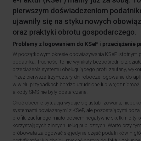
e-Faktur (KSeF) mamy już za sobą. To
pierwszym doświadczeniom podatnikó
ujawniły się na styku nowych obowi
oraz praktyki obrotu gospodarczego.
Problemy z logowaniem do KSeF i przeciążenie p
W początkowym okresie obowiązywania KSeF istotnym pr
podatnika. Trudności te nie wynikały bezpośrednio z dzi
przeciążenia systemu obsługującego profil zaufany, wykor
Przez pierwsze trzy–cztery dni robocze logowanie do apl
w wielu przypadkach bardzo utrudnione lub wręcz niemożl
a kody SMS nie były dostarczane.
Choć obecnie sytuacja wydaje się ustabilizowana, niepokó
systemami powiązanymi z KSeF, ale pozostającymi poza je
profilu zaufanego miało bowiem negatywne skutki nie tyl
korzystających z innych usług publicznych. Warto przy t
próbowała zalogować się jedynie część podatników – główn
certyfikatów lub chcieli uzyskać dostęp do faktur zakup