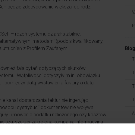
SeF będzie zdecydowanie większa, co rodzi
V
P
eF – rdzeń systemu działał stabilnie.
 alternatywnymi metodami (podpis kwalifikowany,
a utrudnień z Profilem Zaufanym.
Blog
T
również fala pytań dotyczących skutków
T
stemu. Wątpliwości dotyczyły m.in. obowiązku
ji pomiędzy datą wystawienia faktury a datą
T
 kanał dostarczania faktur, nie ingerując
T
posobu dystrybucji dokumentów nie wpływa
A
uły ujmowania podatku naliczonego czy kosztów
ejsza, szerzej zakrojona kampania informacyjna
T
ci.