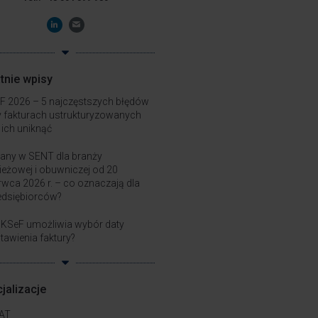
tnie wpisy
F 2026 – 5 najczęstszych błędów
y fakturach ustrukturyzowanych
k ich uniknąć
any w SENT dla branży
ieżowej i obuwniczej od 20
rwca 2026 r. – co oznaczają dla
edsiębiorców?
 KSeF umożliwia wybór daty
tawienia faktury?
jalizacje
AT