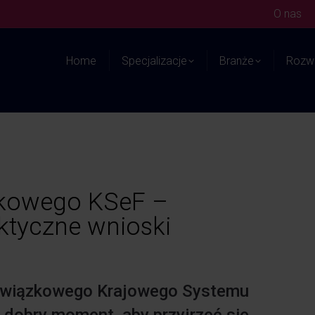
O nas
Home
Specjalizacje
Branże
Rozwi
zkowego KSeF –
ktyczne wnioski
bowiązkowego Krajowego Systemu