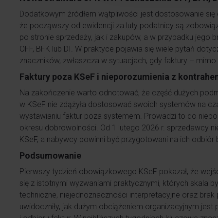
Dodatkowym źródłem wątpliwości jest dostosowanie się d
że począwszy od ewidencji za luty podatnicy są zobow
po stronie sprzedaży, jak i zakupów, a w przypadku jego 
OFF, BFK lub DI. W praktyce pojawia się wiele pytań dot
znaczników, zwłaszcza w sytuacjach, gdy faktury – mim
Faktury poza KSeF i nieporozumienia z kontrahe
Na zakończenie warto odnotować, że część dużych podm
w KSeF nie zdążyła dostosować swoich systemów na cza
wystawianiu faktur poza systemem. Prowadzi to do niep
okresu dobrowolności. Od 1 lutego 2026 r. sprzedawcy n
KSeF, a nabywcy powinni być przygotowani na ich odbiór
Podsumowanie
Pierwszy tydzień obowiązkowego KSeF pokazał, że wejś
się z istotnymi wyzwaniami praktycznymi, których skala b
techniczne, niejednoznaczności interpretacyjne oraz bra
uwidoczniły, jak dużym obciążeniem organizacyjnym jest 