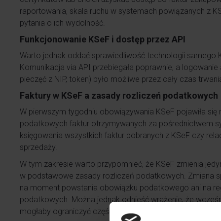
raportowania, skala ruchu w systemach powiązanych z K
pytania o ich wydolność.
Funkcjonowanie KSeF i dostęp przez API
Warto jednak oddać sprawiedliwość technologii samego KS
Komunikacja via API przebiegała poprawnie, a logowanie
pieczęć z NIP, token) było możliwe przez cały czas trwani
Faktury w KSeF a zasady rozliczeń podatkowych
W pierwszym tygodniu obowiązywania KSeF pojawiła się 
podatkowych faktur otrzymywanych za pośrednictwem sy
księgowania wszystkich faktur pobranych z KSeF czy relac
sprzedaży.
W tym zakresie warto przypomnieć, że KSeF zmienia jedynie
w podstawowe zasady rozliczeń podatkowych. Zmiana s
na moment powstania obowiązku podatkowego ani na reg
podatkowych. Można jednak odnieść wrażenie, że wcześni
mogłaby ograniczyć część tych podstawowych wątpliwoś