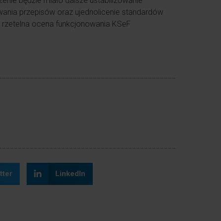
zenie będzie miało dalsze ustabilizowanie
owania przepisów oraz ujednolicenie standardów
 rzetelna ocena funkcjonowania KSeF
tter
LinkedIn