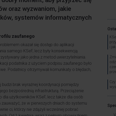
 dobry moment, aby przyjrzeć się
w oraz wyzwaniom, jakie
ązków, systemów informatycznych
Osta
rofilu zaufanego
KSe
prz
oblemem okazał się dostęp do aplikacji
i ja
ałania samego KSeF, lecz były konsekwencją
zystywany jako jedna z metod uwierzytelniania.
Zmi
odz
ikacji podatnika z użyciem podpisu zaufanego było
cze
iwe. Podatnicy otrzymywali komunikaty o błędach,
prz
Czy
j budzi brak wyraźnej koordynacji pomiędzy
wys
go bezpośrednią infrastrukturą. Przeciążenie
ko dla użytkowników KSeF, lecz także dla osób
ym zauważyć, że w pierwszych dniach do systemu
Spec
ie ci, którzy nie zdążyli wcześniej pobrać
V
owych. Od 1 kwietnia, wraz z pełnym obowiązkiem