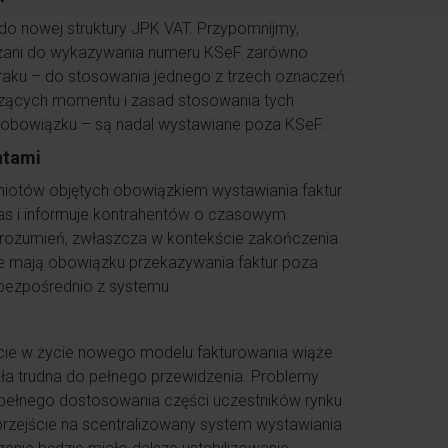
o nowej struktury JPK VAT. Przypomnijmy,
iązani do wykazywania numeru KSeF zarówno
braku – do stosowania jednego z trzech oznaczeń:
yczących momentu i zasad stosowania tych
o obowiązku – są nadal wystawiane poza KSeF.
ntami
iotów objętych obowiązkiem wystawiania faktur
s i informuje kontrahentów o czasowym
orozumień, zwłaszcza w kontekście zakończenia
ie mają obowiązku przekazywania faktur poza
 bezpośrednio z systemu.
cie w życie nowego modelu fakturowania wiąże
yła trudna do pełnego przewidzenia. Problemy
k pełnego dostosowania części uczestników rynku
przejście na scentralizowany system wystawiania