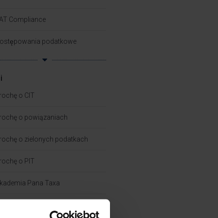
AT Compliance
ostępowania podatkowe
i
rochę o CIT
rochę o powiązaniach​
rochę o zielonych podatkach
rochę o PIT
kademia Pana Taxa
ech Tax – Work Smart