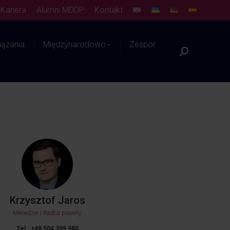
Kariera
Alumni MDDP
Kontakt
ązania
Międzynarodowo
Zespół
Platforma WIEDZY
Krzysztof Jaros
Menedżer I Radca prawny
Tel.: +48 504 399 980