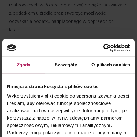
realizowanych w Polsce, ograniczyć obciążenia związane
z podatkiem u źródła oraz stworzyć możliwość
odzyskania podatku nadpłaconego w poprzednich
latach.
Zmiany te mogą mieć szczególne znaczenie dla
funduszy mających siedzibę poza UE i EOG, w tym
funduszy ze Stanów Zjednoczonych, Wielkiej Brytanii,
Zgoda
Szczegóły
O plikach cookies
Kanady czy Australii, a także dla funduszy zarządzanych
wewnętrznie, które wcześniej często były wyłączone
z możliwości korzystania z preferencji podatkowych
Niniejsza strona korzysta z plików cookie
przewidzianych przez polskie przepisy.
Wykorzystujemy pliki cookie do spersonalizowania treści
#WIĘCEJ na temat zwolnienia podatkowego dla
i reklam, aby oferować funkcje społecznościowe i
funduszy zagranicznych w Polsce >>
analizować ruch w naszej witrynie. Informacje o tym, jak
korzystasz z naszej witryny, udostępniamy partnerom
https://www.mddp.pl/rozszerzenie-zwolnienia-
społecznościowym, reklamowym i analitycznym.
podatkowego-dla-zagranicznych-funduszy-
Partnerzy mogą połączyć te informacje z innymi danymi
inwestycyjnych/