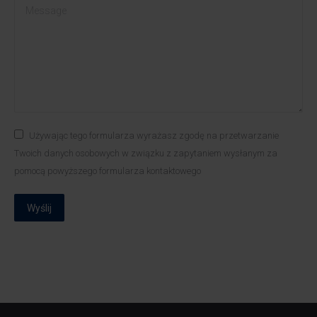
Message
Używając tego formularza wyrażasz zgodę na przetwarzanie
Twoich danych osobowych w związku z zapytaniem wysłanym za
pomocą powyższego formularza kontaktowego
Wyślij