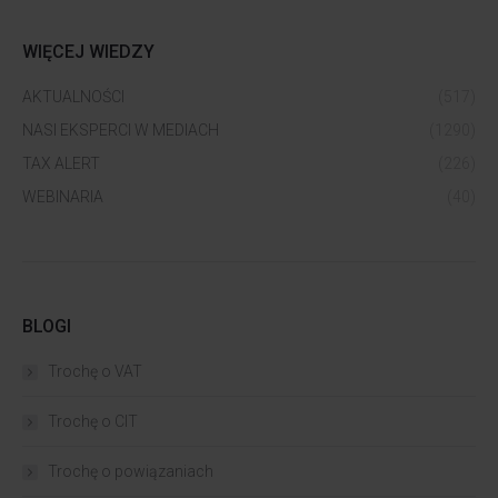
WIĘCEJ WIEDZY
AKTUALNOŚCI
(517)
NASI EKSPERCI W MEDIACH
(1290)
TAX ALERT
(226)
WEBINARIA
(40)
BLOGI
Trochę o VAT
Trochę o CIT
Trochę o powiązaniach​