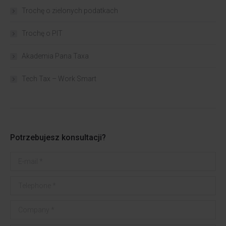
Trochę o zielonych podatkach
Trochę o PIT
Akademia Pana Taxa
Tech Tax – Work Smart
Potrzebujesz konsultacji?
E-mail *
Telephone *
Company *