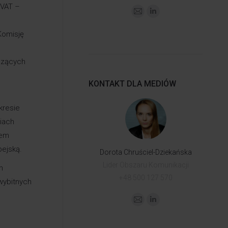
 VAT –
Komisję
yczących
KONTAKT DLA MEDIÓW
kresie
iach
łem
pejską.
Dorota Chruściel-Dziekańska
Lider Obszaru Komunikacji
m
+48 500 127 570
wybitnych