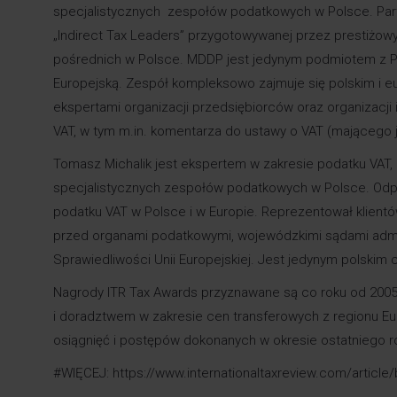
specjalistycznych zespołów podatkowych w Polsce. Partn
„Indirect Tax Leaders” przygotowywanej przez prestiżowy
pośrednich w Polsce. MDDP jest jedynym podmiotem z P
Europejską. Zespół kompleksowo zajmuje się polskim i 
ekspertami organizacji przedsiębiorców oraz organizacji 
VAT, w tym m.in. komentarza do ustawy o VAT (mającego 
Tomasz Michalik jest ekspertem w zakresie podatku VAT, k
specjalistycznych zespołów podatkowych w Polsce. Odpo
podatku VAT w Polsce i w Europie. Reprezentował klie
przed organami podatkowymi, wojewódzkimi sądami admi
Sprawiedliwości Unii Europejskiej. Jest jedynym polskim
Nagrody ITR Tax Awards przyznawane są co roku od 200
i doradztwem w zakresie cen transferowych z regionu Eur
osiągnięć i postępów dokonanych w okresie ostatniego r
#WIĘCEJ:
https://www.internationaltaxreview.com/articl