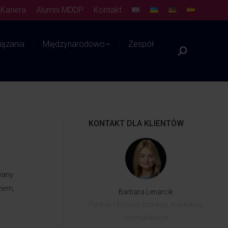
Kariera
Alumni MDDP
Kontakt
ązania
Międzynarodowo
Zespół
Platforma WIEDZY
KONTAKT DLA KLIENTÓW
wany
szem,
Barbara Lenarcik
Partner | Rozwój biznesu, marketing
i komunikacja