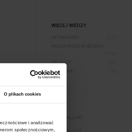
WIĘCEJ WIEDZY
AKTUALNOŚCI
(517)
NASI EKSPERCI W MEDIACH
(1290)
TAX ALERT
(226)
WEBINARIA
(40)
O plikach cookies
BLOGI
Trochę o VAT
ołecznościowe i analizować
artnerom społecznościowym,
Trochę o CIT