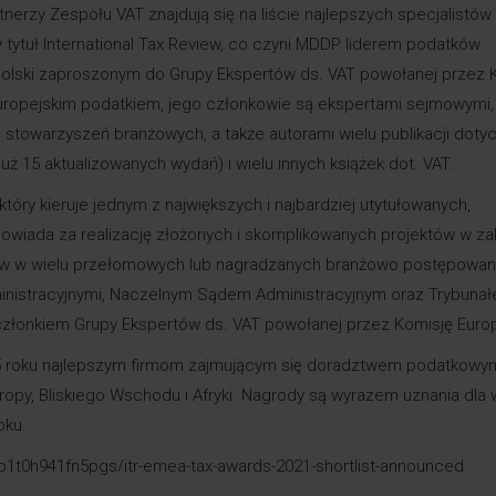
erzy Zespołu VAT znajdują się na liście najlepszych specjalistów
 tytuł International Tax Review, co czyni MDDP liderem podatków
olski zaproszonym do Grupy Ekspertów ds. VAT powołanej przez 
europejskim podatkiem, jego członkowie są ekspertami sejmowymi,
i stowarzyszeń branżowych, a także autorami wielu publikacji dot
już 15 aktualizowanych wydań) i
wielu innych książek dot. VAT
.
tóry kieruje jednym z największych i najbardziej utytułowanych,
wiada za realizację złożonych i skomplikowanych projektów w za
ntów w wielu przełomowych lub nagradzanych branżowo postępowan
nistracyjnymi, Naczelnym Sądem Administracyjnym oraz Trybuna
 członkiem Grupy Ekspertów ds. VAT powołanej przez Komisję Euro
5 roku najlepszym firmom zajmującym się doradztwem podatkowy
opy, Bliskiego Wschodu i Afryki. Nagrody są wyrazem uznania dla 
oku.
e/b1t0h941fn5pgs/itr-emea-tax-awards-2021-shortlist-announced