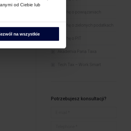
anymi od Ciebie lub
Trochę o powiązaniach​
Trochę o zielonych podatkach
ezwól na wszystkie
Trochę o PIT
Akademia Pana Taxa
Tech Tax – Work Smart
Potrzebujesz konsultacji?
E-mail *
Telephone *