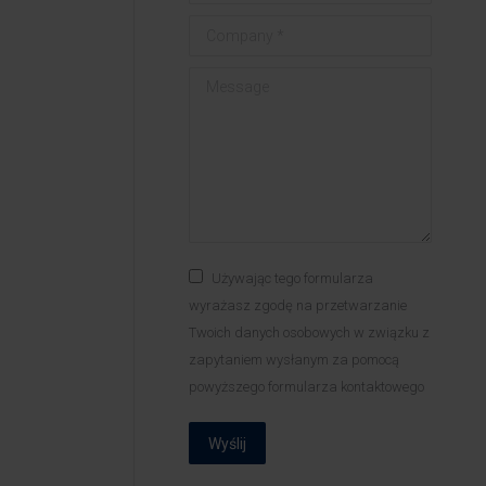
Company *
Message
Używając tego formularza
wyrażasz zgodę na przetwarzanie
Twoich danych osobowych w związku z
zapytaniem wysłanym za pomocą
powyższego formularza kontaktowego
Wyślij