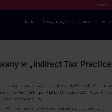
O nas
Home
Specjalizacje
Branże
Rozwi
any w „Indirect Tax Practice
artner, doradca podatkowy oraz szef zespołu VAT w MDDP, nomino
Leader of the Year” rankingu ITR EMEA Tax Awards 2021. Poza Toma
c, Włoch, Grecji oraz RPA.
łu VAT – jednego z największych i najbardziej utytułowanych,