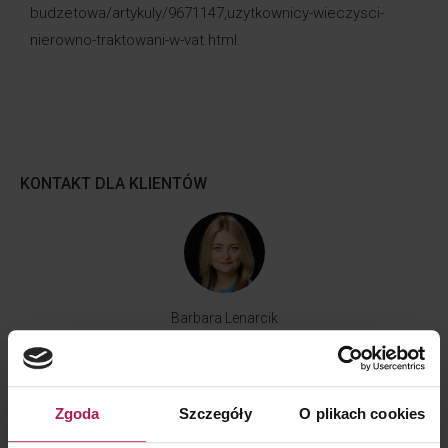
budzetowa/artykuly/9671147,uzytkownicy-wieczysci-
nierowno-traktowani-w-vat.html
.
KONTAKT DLA KLIENTÓW
Barbara Lenarcik
Partner | Rozwój biznesu, marketing i komunikacja
Zgoda
Szczegóły
O plikach cookies