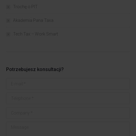
Trochę o PIT
Akademia Pana Taxa
Tech Tax – Work Smart
Potrzebujesz konsultacji?
E-mail *
Telephone *
Company *
Message