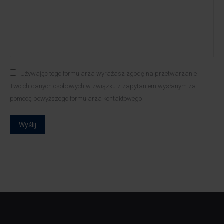
Używając tego formularza wyrażasz zgodę na przetwarzanie
Twoich danych osobowych w związku z zapytaniem wysłanym za
pomocą powyższego formularza kontaktowego
Wyślij