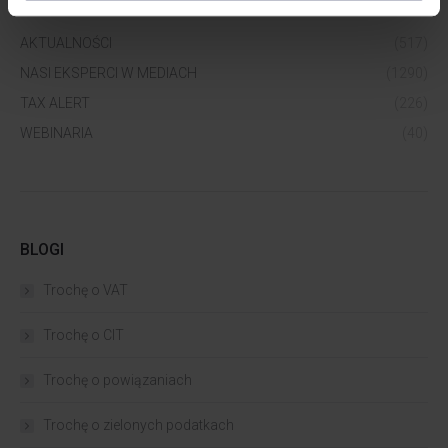
WIĘCEJ WIEDZY
AKTUALNOŚCI
(517)
NASI EKSPERCI W MEDIACH
(1290)
TAX ALERT
(226)
WEBINARIA
(40)
BLOGI
Trochę o VAT
Trochę o CIT
Trochę o powiązaniach​
Trochę o zielonych podatkach