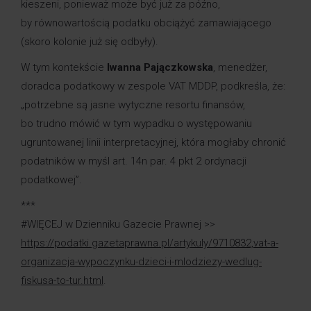
kieszeni, ponieważ może być już za późno,
by równowartością podatku obciążyć zamawiającego
(skoro kolonie już się odbyły).
W tym kontekście
Iwanna Pajączkowska
, menedżer,
doradca podatkowy w zespole VAT MDDP, podkreśla, że:
„potrzebne są jasne wytyczne resortu finansów,
bo trudno mówić w tym wypadku o występowaniu
ugruntowanej linii interpretacyjnej, która mogłaby chronić
podatników w myśl art. 14n par. 4 pkt 2 ordynacji
podatkowej”.
***
#WIĘCEJ w Dzienniku Gazecie Prawnej >>
https://podatki.gazetaprawna.pl/artykuly/9710832,vat-a-
organizacja-wypoczynku-dzieci-i-mlodziezy-wedlug-
fiskusa-to-tur.html
.