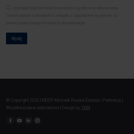
Używając tego formularza wyrażasz zgodę na przetwarzanie
Twoich danych osobowych w związku z zapytaniem wysłanym za
pomocą powyższego formularza kontaktowego
Wyślij
© Copyright
2026 | MDDP Michalik Dłuska Dziedzic i Partnerzy |
Wszelkie prawa zastrzeżone | Design by
TKM
Znajdź nas na: