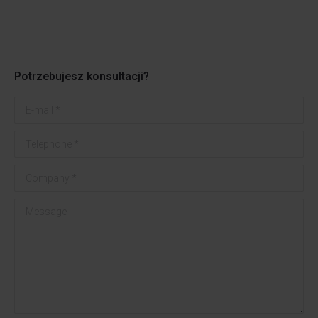
Potrzebujesz konsultacji?
E-mail *
Telephone *
Company *
Message