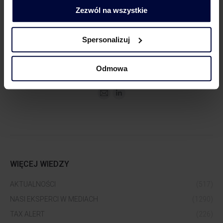
Zezwól na wszystkie
Spersonalizuj
Dorota Chruściel-Dziekańska
Lider Obszaru Komunikacji
Odmowa
+48 500 127 570
WIĘCEJ WIEDZY
AKTUALNOŚCI
(517)
NASI EKSPERCI W MEDIACH
(1290)
TAX ALERT
(226)