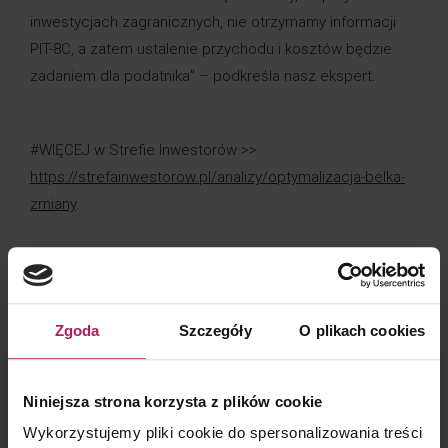
inwestycjach zagranicznych, nie otrzymamy informacji
PIT-8C, a zatem ustalenie przychodu i kosztów będzie
zadaniem dla podatnika” – podkreśla nasz ekspert.
#WIĘCEJ w Strefie Inwestorów >>
https://strefainwestorow.pl/analizy/optymalizacja-belka-
zmiany
.
***
Zapraszamy również na stronę naszego rozwiązania
Zgoda
Szczegóły
O plikach cookies
„Rozliczenia PIT za 2024 rok” >>
https://www.mddp.pl/rozliczenia-roczne-2024/
.
Niniejsza strona korzysta z plików cookie
Wykorzystujemy pliki cookie do spersonalizowania treści