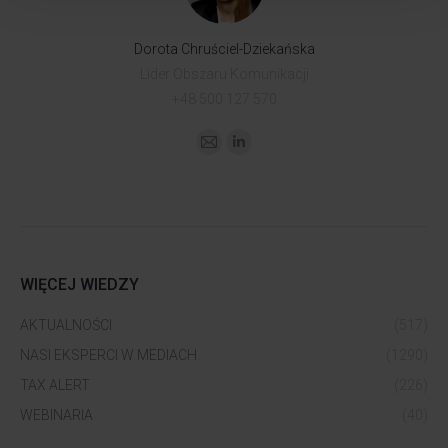
Dorota Chruściel-Dziekańska
Lider Obszaru Komunikacji
+48 500 127 570
WIĘCEJ WIEDZY
AKTUALNOŚCI
(517)
NASI EKSPERCI W MEDIACH
(1290)
TAX ALERT
(226)
WEBINARIA
(40)