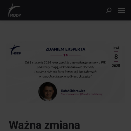
kwi
8
2025
Ważna zmiana