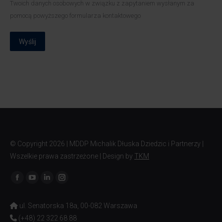
Twoich danych osobowych w związku z zapytaniem wysłanym za
pomocą powyższego formularza kontaktowego
Wyślij
© Copyright
2026 | MDDP Michalik Dłuska Dziedzic i Partnerzy |
Wszelkie prawa zastrzeżone | Design by
TKM
Znajdź nas na:
ul. Senatorska 18a, 00-082 Warszawa
(+48) 22 322 68 88