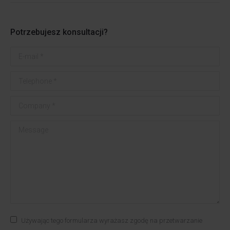
Potrzebujesz konsultacji?
E-mail *
Telephone *
Company *
Message
Używając tego formularza wyrażasz zgodę na przetwarzanie