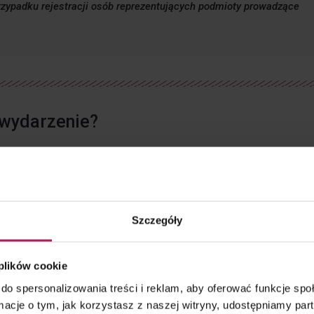
przypadku rejestracji osób reprezentujących podmioty prowadzące
 wydarzenie?
stkami powiązanymi,
Szczegóły
rów,
owych.
 plików cookie
do spersonalizowania treści i reklam, aby oferować funkcje sp
ormacje o tym, jak korzystasz z naszej witryny, udostępniamy p