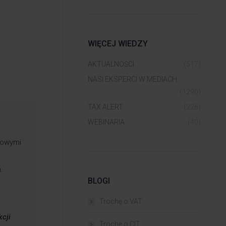
WIĘCEJ WIEDZY
AKTUALNOŚCI
(517)
NASI EKSPERCI W MEDIACH
(1290)
TAX ALERT
(226)
WEBINARIA
(40)
rowymi
.
BLOGI
Trochę o VAT
kcji
Trochę o CIT