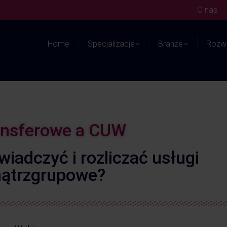
O nas
Home
Specjalizacje
Branże
Rozwi
ansferowe a CUW
wiadczyć i rozliczać usługi
ątrzgrupowe?