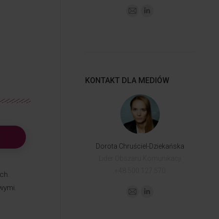
KONTAKT DLA MEDIÓW
Dorota Chruściel-Dziekańska
Lider Obszaru Komunikacji
+48 500 127 570
ch.
wymi.