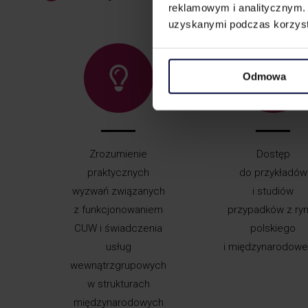
reklamowym i analitycznym. 
uzyskanymi podczas korzysta
Odmowa
Zrozumienie
Dostęp
praktycznych
do przykładów
wyzwań związanych
i studiów
z funkcjonowaniem
przypadków z ry
CUW i świadczenia
polskiego
usług
i międzynarodowe
wewnątrzgrupowych
w strukturach
międzynarodowych