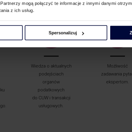
Partnerzy mogą połączyć te informacje z innymi danymi otrzym
nia z ich usług.
Spersonalizuj
Z
Wiedza o aktualnych
Możliwość
podejściach
zadawania pyta
organów
ekspertom.
nku
podatkowych
do CUW i transakcji
go.
usługowych.