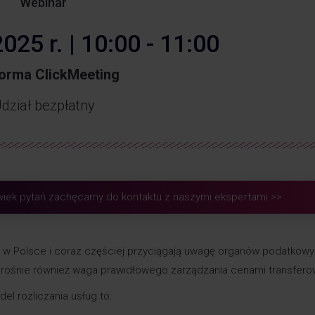
Webinar
025 r. | 10:00 - 11:00
forma ClickMeeting
dział bezpłatny
lwiek pytań zachęcamy do kontaktu z naszymi ekspertami >>
 w Polsce i coraz częściej przyciągają uwagę organów podatkowy
 rośnie również waga prawidłowego zarządzania cenami transfero
el rozliczania usług to: