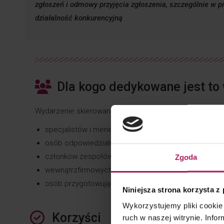
zgłoszeń i odmowy przyjęcia zgłoszenia, szczególnie w 
działalność konkurencyjną
Dla kogo dedykowane jest to
Wydarzenie skierowane jest do:
specjalistów i menedżerów ds. podatków i finansów,
osób odpowiedzialnych za rozliczenia między jedno
członków zespołów CUW,
Zgoda
wewnątrzfirmowych doradców podatkowych i audyto
osób przygotowujących dokumentację cen transfer
Niniejsza strona korzysta z
Wykorzystujemy pliki cookie 
Korzyści
ruch w naszej witrynie. Inf