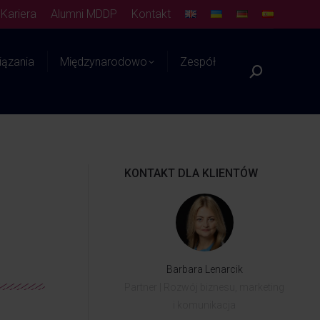
Kariera
Alumni MDDP
Kontakt
ązania
Międzynarodowo
Zespół
Platforma WIEDZY
KONTAKT DLA KLIENTÓW
Barbara Lenarcik
Partner | Rozwój biznesu, marketing
i komunikacja