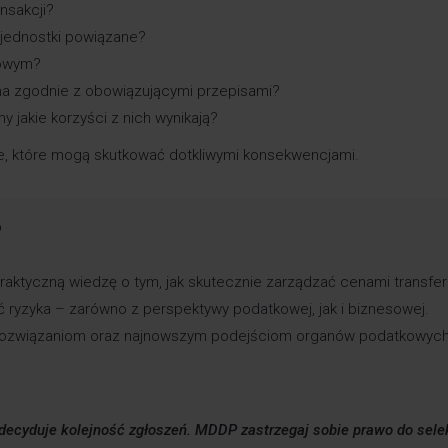
nsakcji?
jednostki powiązane?
kowym?
a zgodnie z obowiązującymi przepisami?
jakie korzyści z nich wynikają?
we, które mogą skutkować dotkliwymi konsekwencjami.
?
raktyczną wiedzę o tym, jak skutecznie zarządzać cenami transfe
 ryzyka – zarówno z perspektywy podatkowej, jak i biznesowej.
rozwiązaniom oraz najnowszym podejściom organów podatkowych
 decyduje kolejność zgłoszeń. MDDP zastrzegaj sobie prawo do sele