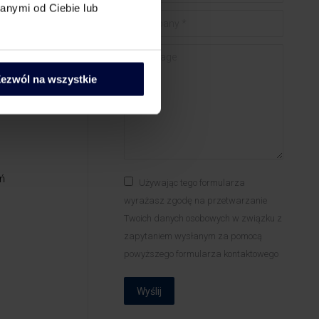
anymi od Ciebie lub
Company *
Message
ezwól na wszystkie
ń
Używając tego formularza
wyrażasz zgodę na przetwarzanie
Twoich danych osobowych w związku z
zapytaniem wysłanym za pomocą
powyższego formularza kontaktowego
Wyślij