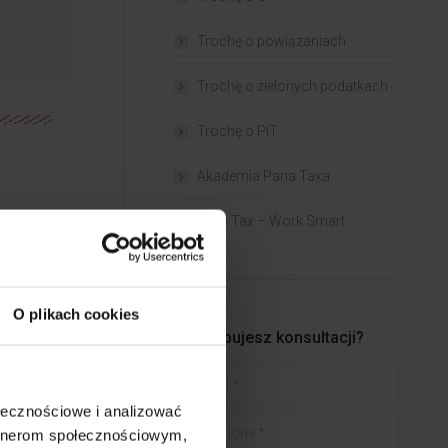
Trochę o powiązaniach​
Trochę o zielonych podatkach
Trochę o PIT
Akademia Pana Taxa
Tech Tax – Work Smart
O plikach cookies
Potrzebujesz konsultacji?
E-mail *
ołecznościowe i analizować
Telephone *
artnerom społecznościowym,