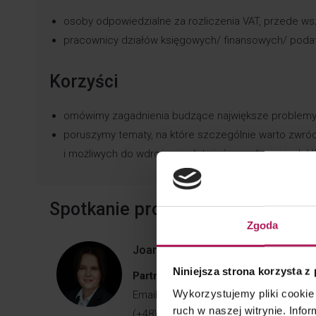
osoby odpowiedzialne za rozliczenia VAT, przede wsz
pracownicy działów księgowych/ finansowych/ poda
Korzyści
omówimy zagadnienia budzące największe problemy p
poruszymy tematy, na które szczególnie warto zwró
i możliwych do wdrożenia ułatwień w rozliczeniach V
Spotkanie prowadzą
Zgoda
Joanna Ryś – Bednarczyk
Niniejsza strona korzysta z
Partner | Doradca podatkowy
Wykorzystujemy pliki cookie 
Email:
Joanna.Rys-Bednarczyk@mddp.
ruch w naszej witrynie. Inf
(+48) (22) 320 48 40