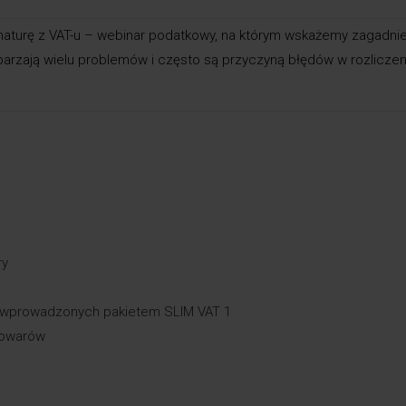
maturę z VAT-u – webinar podatkowy, na którym wskażemy zagadnie
ysparzają wielu problemów i często są przyczyną błędów w rozlicze
ry
h wprowadzonych pakietem SLIM VAT 1
towarów