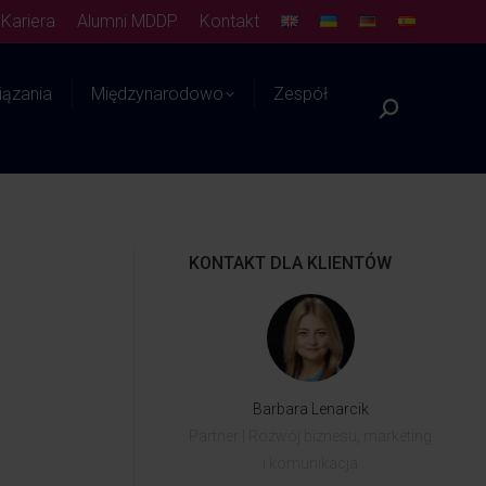
Kariera
Alumni MDDP
Kontakt
ązania
Międzynarodowo
Zespół
Platforma WIEDZY
KONTAKT DLA KLIENTÓW
Barbara Lenarcik
Partner | Rozwój biznesu, marketing
i komunikacja