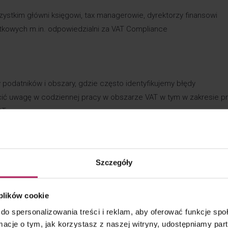
ystkim główni księgowi, tax managerowie, dyrektorzy finansowi
tkowych m.in. odpowiedzialni za VAT Compliance
odatników i obszary, gdzie często identyfikujemy błędy
cić uwagę w codziennej pracy w obszarze VAT w tym w zakresie p
AT.
Szczegóły
Julita Brożyna
 plików cookie
Starszy konsultant | Doradca podatko
do spersonalizowania treści i reklam, aby oferować funkcje sp
pl
ormacje o tym, jak korzystasz z naszej witryny, udostępniamy p