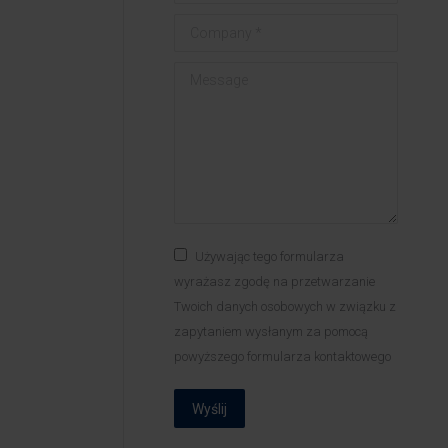
Company *
Message
Używając tego formularza
wyrażasz zgodę na przetwarzanie
Twoich danych osobowych w związku z
zapytaniem wysłanym za pomocą
powyższego formularza kontaktowego
Wyślij