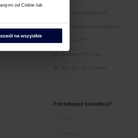
anymi od Ciebie lub
Trochę o powiązaniach​
Trochę o zielonych podatkach
ezwól na wszystkie
Trochę o PIT
Akademia Pana Taxa
Tech Tax – Work Smart
Potrzebujesz konsultacji?
E-mail *
Telephone *