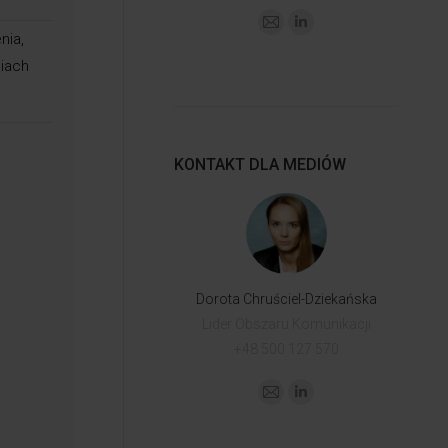
nia,
niach
KONTAKT DLA MEDIÓW
Dorota Chruściel-Dziekańska
Lider Obszaru Komunikacji
+48 500 127 570