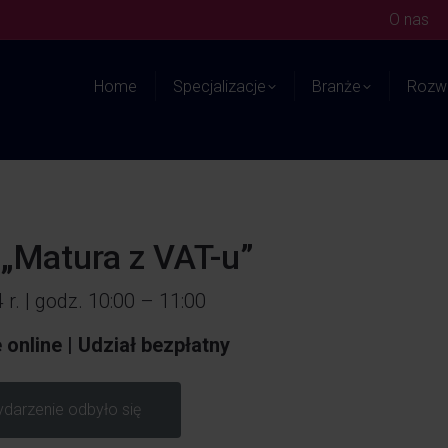
O nas
Home
Specjalizacje
Branże
Rozwi
„Matura z VAT-u”
 r. | godz. 10:00 – 11:00
online | Udział bezpłatny
darzenie odbyło się