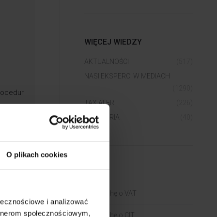
WIĘCEJ WIEDZY
AKTUALNOŚCI
(517)
NASI EKSPERCI W MEDIACH
(1290)
rocedur
TAX ALERT
(226)
WEBINARIA
(40)
O plikach cookies
BLOGI
wy
Trochę o VAT
ołecznościowe i analizować
artnerom społecznościowym,
Trochę o CIT