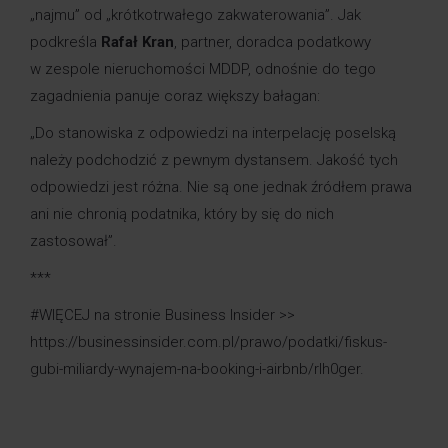
„najmu” od „krótkotrwałego zakwaterowania”. Jak
podkreśla
Rafał Kran
, partner, doradca podatkowy
w zespole nieruchomości MDDP, odnośnie do tego
zagadnienia panuje coraz większy bałagan:
„Do stanowiska z odpowiedzi na interpelację poselską
należy podchodzić z pewnym dystansem. Jakość tych
odpowiedzi jest różna. Nie są one jednak źródłem prawa
ani nie chronią podatnika, który by się do nich
zastosował”.
***
#WIĘCEJ na stronie Business Insider >>
https://businessinsider.com.pl/prawo/podatki/fiskus-
gubi-miliardy-wynajem-na-booking-i-airbnb/rlh0ger
.