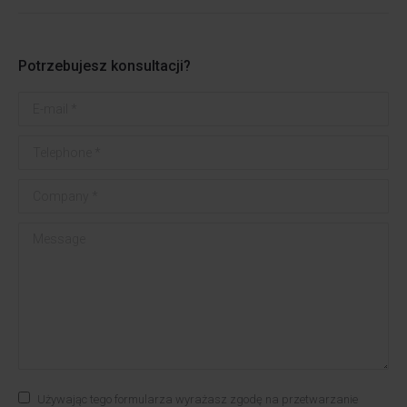
Potrzebujesz konsultacji?
E-mail *
Telephone *
Company *
Message
Używając tego formularza wyrażasz zgodę na przetwarzanie