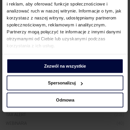
i reklam, aby oferować funkcje społecznościowe i
analizować ruch w naszej witrynie. Informacje o tym, jak
Dorota Chruściel-Dziekańska
korzystasz z naszej witryny, udostępniamy partnerom
Lider Obszaru Komunikacji
społecznościowym, reklamowym i analitycznym.
+48 500 127 570
Partnerzy mogą połączyć te informacje z innymi danymi
otrzymanymi od Ciebie lub uzyskanymi podczas
korzystania z ich usług.
Zezwól na wszystkie
Spersonalizuj
WIĘCEJ WIEDZY
AKTUALNOŚCI
(517)
Odmowa
NASI EKSPERCI W MEDIACH
(1290)
TAX ALERT
(226)
WEBINARIA
(40)