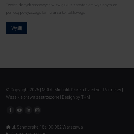
Twoich danych osobowych w związku z zapytaniem wysłanym za
pomocą powyższego formularza kontaktowego
Wyślij
© Copyright
2026 | MDDP Michalik Dłuska Dziedzic i Partnerzy |
Wszelkie prawa zastrzeżone | Design by
TKM
Znajdź nas na:
ul. Senatorska 18a, 00-082 Warszawa