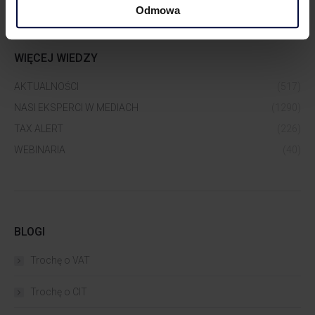
Odmowa
WIĘCEJ WIEDZY
AKTUALNOŚCI
(517)
NASI EKSPERCI W MEDIACH
(1290)
TAX ALERT
(226)
WEBINARIA
(40)
BLOGI
Trochę o VAT
Trochę o CIT