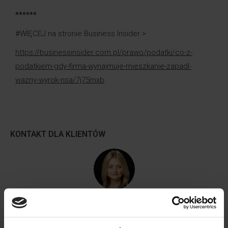
******
#WIĘCEJ na stronie Business Insider >
https://businessinsider.com.pl/prawo/podatki/co-z-
podatkiem-gdy-firma-wynajmuje-mieszkanie-zapadl-
wazny-wyrok-nsa/7j75mxb
.
KONTAKT DLA KLIENTÓW
Barbara Lenarcik
Partner | Rozwój biznesu, marketing i komunikacja