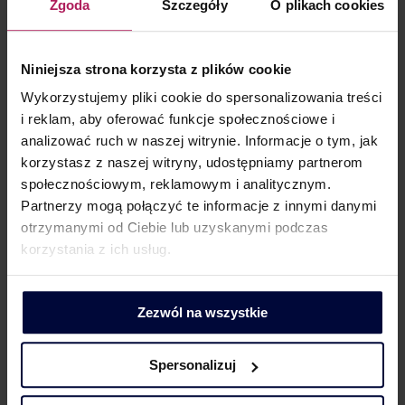
Zgoda
Szczegóły
O plikach cookies
Niniejsza strona korzysta z plików cookie
Wykorzystujemy pliki cookie do spersonalizowania treści
i reklam, aby oferować funkcje społecznościowe i
analizować ruch w naszej witrynie. Informacje o tym, jak
KONTAKT DLA MEDIÓW
korzystasz z naszej witryny, udostępniamy partnerom
społecznościowym, reklamowym i analitycznym.
Partnerzy mogą połączyć te informacje z innymi danymi
otrzymanymi od Ciebie lub uzyskanymi podczas
korzystania z ich usług.
Dorota Chruściel-Dziekańska
Lider Obszaru Komunikacji
Zezwól na wszystkie
+48 500 127 570
Spersonalizuj