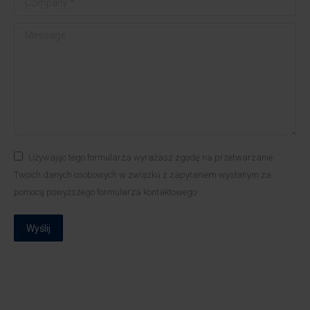
Message
Używając tego formularza wyrażasz zgodę na przetwarzanie
Twoich danych osobowych w związku z zapytaniem wysłanym za
pomocą powyższego formularza kontaktowego
Wyślij