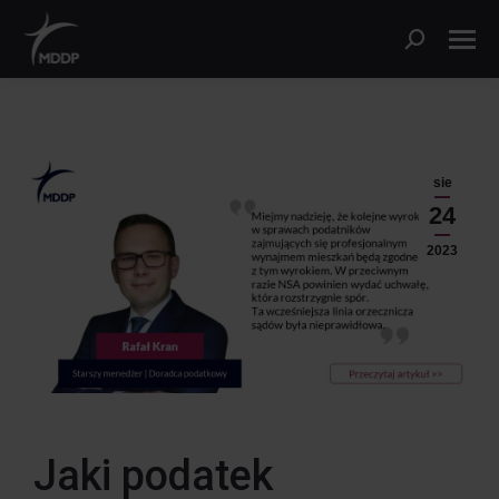
sie
24
2023
Jaki podatek