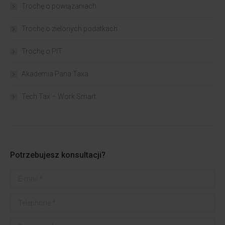
Trochę o powiązaniach​
Trochę o zielonych podatkach
Trochę o PIT
Akademia Pana Taxa
Tech Tax – Work Smart
Potrzebujesz konsultacji?
E-mail *
Telephone *
Company *