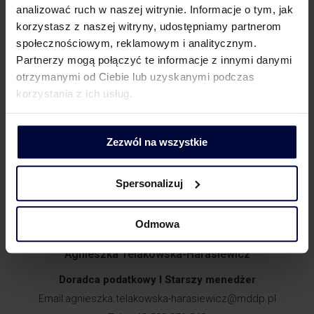
analizować ruch w naszej witrynie. Informacje o tym, jak
korzystasz z naszej witryny, udostępniamy partnerom
społecznościowym, reklamowym i analitycznym.
Partnerzy mogą połączyć te informacje z innymi danymi
otrzymanymi od Ciebie lub uzyskanymi podczas
Anna Misiak
korzystania z ich usług.
Doradca podatkowy I Partner
Email:
anna.misiak@mddp.pl
Tel.: +48 500 046 024
Zezwól na wszystkie
Spersonalizuj
Odmowa
Agnieszka Telakowska-Harasiewicz
Doradca podatkowy I Starszy menedżer
Email:
agnieszka.telakowska-harasiewicz@mddp.pl