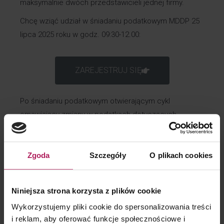
maksymalnie dwóch przedstawicieli jednej firmy.
Chcę wziąć udział w śniadaniu podatkowym MDDP 25
lipca 2025 roku w godz. 09:30-12.00:
ZAREJESTRUJ SIĘ
Po śniadaniu podatkowym otwierającym cykl
omawiający zmiany w podatkach dotyczących
zatrudnienia, zapraszamy do udziału w webinarach
tematycznych skupionych wokół bardziej
szczegółowych, wybranych zagadnień.
Zgoda
Szczegóły
O plikach cookies
Niniejsza strona korzysta z plików cookie
Spotkanie poprowadzą
Wykorzystujemy pliki cookie do spersonalizowania treści
i reklam, aby oferować funkcje społecznościowe i