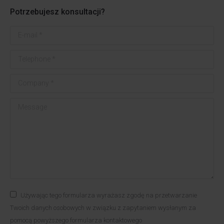
Potrzebujesz konsultacji?
E-mail *
Telephone *
Company *
Message
Używając tego formularza wyrażasz zgodę na przetwarzanie
Twoich danych osobowych w związku z zapytaniem wysłanym za
pomocą powyższego formularza kontaktowego