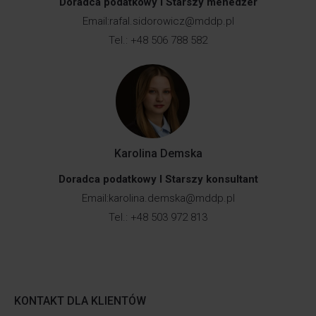
Doradca podatkowy I Starszy menedżer
Email:
rafal.sidorowicz@mddp.pl
Tel.: +48 506 788 582
Karolina Demska
Doradca podatkowy I Starszy konsultant
Email:
karolina.demska@mddp.pl
Tel.: +48 503 972 813
KONTAKT DLA KLIENTÓW