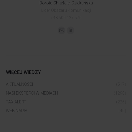
Dorota Chruściel-Dziekańska
Lider Obszaru Komunikacji
+48 500 127 570
WIĘCEJ WIEDZY
AKTUALNOŚCI
(517)
NASI EKSPERCI W MEDIACH
(1290)
TAX ALERT
(226)
WEBINARIA
(40)