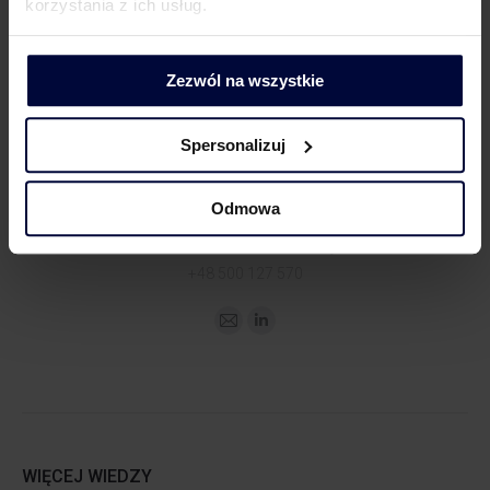
korzystania z ich usług.
KONTAKT DLA MEDIÓW
Zezwól na wszystkie
Spersonalizuj
Odmowa
Dorota Chruściel-Dziekańska
Lider Obszaru Komunikacji
+48 500 127 570
WIĘCEJ WIEDZY