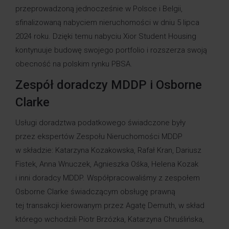
przeprowadzoną jednocześnie w Polsce i Belgii,
sfinalizowaną nabyciem nieruchomości w dniu 5 lipca
2024 roku. Dzięki temu nabyciu Xior Student Housing
kontynuuje budowę swojego portfolio i rozszerza swoją
obecność na polskim rynku PBSA.
Zespół doradczy MDDP i Osborne
Clarke
Usługi doradztwa podatkowego świadczone były
przez ekspertów
Zespołu Nieruchomości MDDP
w składzie:
Katarzyna Kozakowska
,
Rafał Kran
,
Dariusz
Fistek
,
Anna Wnuczek
,
Agnieszka Ośka
, Helena Kozak
i inni doradcy MDDP. Współpracowaliśmy z zespołem
Osborne Clarke świadczącym obsługę prawną
tej transakcji kierowanym przez
Agatę Demuth
, w skład
którego wchodzili
Piotr Brzózka
,
Katarzyna Chruślińska
,