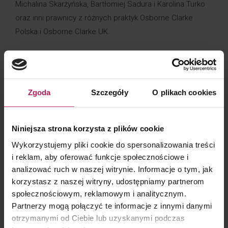
Michalina Skarżyńska,
Bartłomiej Sadura
i
Karolina Turko
oraz inni prawnicy z różnych praktyk Osborne Clarke
Polska i Osborne Clarke UK.
KONTAKT DLA KLIENTÓW
Zgoda
Szczegóły
O plikach cookies
Niniejsza strona korzysta z plików cookie
Wykorzystujemy pliki cookie do spersonalizowania treści
Barbara Lenarcik
i reklam, aby oferować funkcje społecznościowe i
Partner | Rozwój biznesu, marketing i komunikacja
analizować ruch w naszej witrynie. Informacje o tym, jak
korzystasz z naszej witryny, udostępniamy partnerom
społecznościowym, reklamowym i analitycznym.
Partnerzy mogą połączyć te informacje z innymi danymi
otrzymanymi od Ciebie lub uzyskanymi podczas