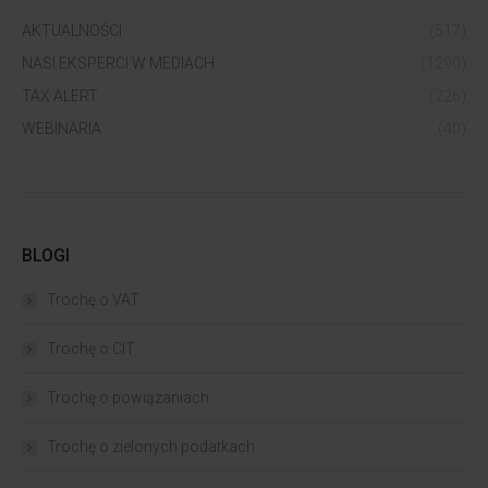
AKTUALNOŚCI
(517)
NASI EKSPERCI W MEDIACH
(1290)
TAX ALERT
(226)
WEBINARIA
(40)
BLOGI
Trochę o VAT
Trochę o CIT
Trochę o powiązaniach​
Trochę o zielonych podatkach