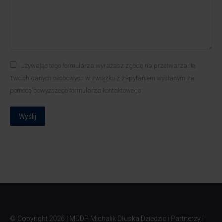
Używając tego formularza wyrażasz zgodę na przetwarzanie
Twoich danych osobowych w związku z zapytaniem wysłanym za
pomocą powyższego formularza kontaktowego
Wyślij
© Copyright
2026 | MDDP Michalik Dłuska Dziedzic i Partnerzy |