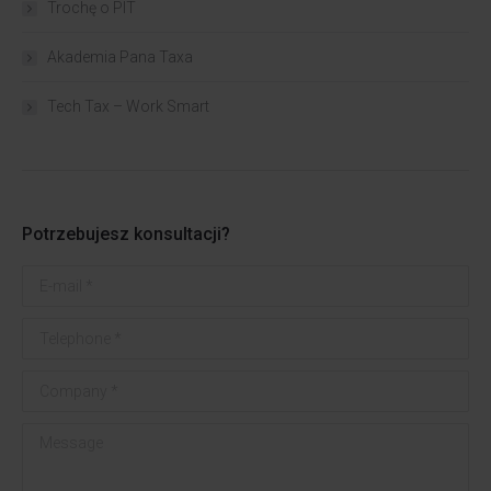
Trochę o PIT
Akademia Pana Taxa
Tech Tax – Work Smart
Potrzebujesz konsultacji?
E-mail *
Telephone *
Company *
Message