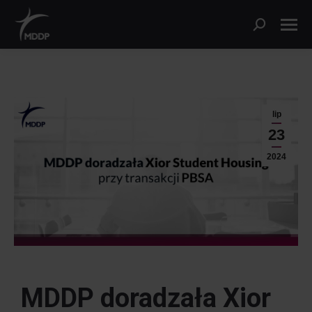
lip
23
2024
MDDP doradzała Xior