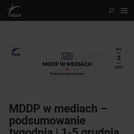
gru
3
2025
MDDP w mediach –
podsumowanie
tygodnia |
1-5 grudnia