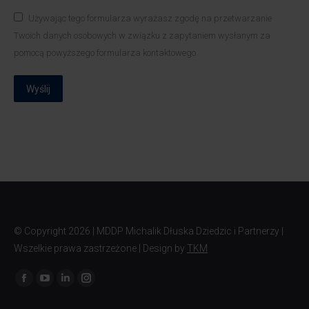
Używając tego formularza wyrażasz zgodę na przetwarzanie
Twoich danych osobowych w związku z zapytaniem wysłanym za
pomocą powyższego formularza kontaktowego
Wyślij
© Copyright
2026 | MDDP Michalik Dłuska Dziedzic i Partnerzy |
Wszelkie prawa zastrzeżone | Design by
TKM
Znajdź nas na: