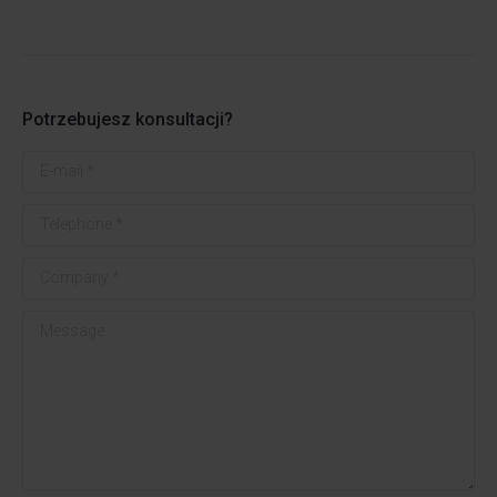
Potrzebujesz konsultacji?
E-mail *
Telephone *
Company *
Message