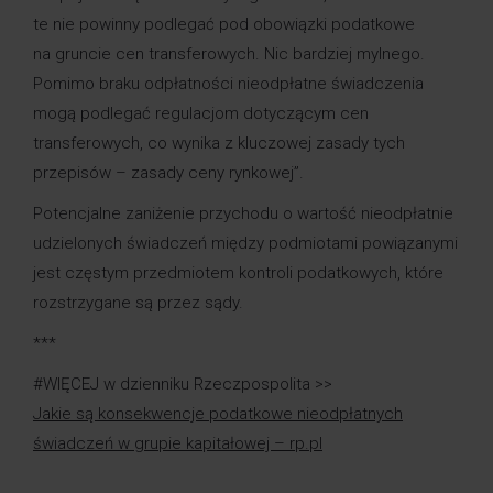
te nie powinny podlegać pod obowiązki podatkowe
na gruncie cen transferowych. Nic bardziej mylnego.
Pomimo braku odpłatności nieodpłatne świadczenia
mogą podlegać regulacjom dotyczącym cen
transferowych, co wynika z kluczowej zasady tych
przepisów – zasady ceny rynkowej”.
Potencjalne zaniżenie przychodu o wartość nieodpłatnie
udzielonych świadczeń między podmiotami powiązanymi
jest częstym przedmiotem kontroli podatkowych, które
rozstrzygane są przez sądy.
***
#WIĘCEJ w dzienniku Rzeczpospolita >>
Jakie są konsekwencje podatkowe nieodpłatnych
świadczeń w grupie kapitałowej – rp.pl