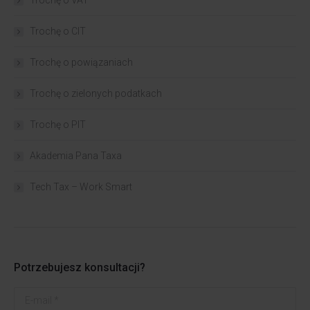
Trochę o VAT
Trochę o CIT
Trochę o powiązaniach​
Trochę o zielonych podatkach
Trochę o PIT
Akademia Pana Taxa
Tech Tax – Work Smart
Potrzebujesz konsultacji?
E-mail *