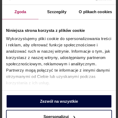
Barbara Lenarcik
Zgoda
Szczegóły
O plikach cookies
Partner | Rozwój biznesu, marketing i komunikacja
Niniejsza strona korzysta z plików cookie
Wykorzystujemy pliki cookie do spersonalizowania treści
i reklam, aby oferować funkcje społecznościowe i
analizować ruch w naszej witrynie. Informacje o tym, jak
korzystasz z naszej witryny, udostępniamy partnerom
KONTAKT DLA MEDIÓW
społecznościowym, reklamowym i analitycznym.
Partnerzy mogą połączyć te informacje z innymi danymi
otrzymanymi od Ciebie lub uzyskanymi podczas
korzystania z ich usług.
Dorota Chruściel-Dziekańska
Zezwól na wszystkie
Lider Obszaru Komunikacji
+48 500 127 570
Spersonalizuj