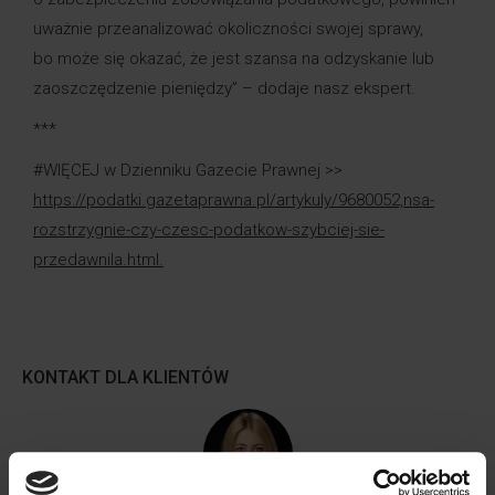
uważnie przeanalizować okoliczności swojej sprawy,
bo może się okazać, że jest szansa na odzyskanie lub
zaoszczędzenie pieniędzy” – dodaje nasz ekspert.
***
#WIĘCEJ w Dzienniku Gazecie Prawnej >>
https://podatki.gazetaprawna.pl/artykuly/9680052,nsa-
rozstrzygnie-czy-czesc-podatkow-szybciej-sie-
przedawnila.html
.
KONTAKT DLA KLIENTÓW