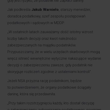
gdy jest ryzyko, że podatnik nie zapłaci daniny.
Jak podkreśla
Jakub Warnieło
, starszy menedżer,
doradca podatkowy, szef zespołu postępowań
podatkowych i sądowych w MDDP:
„W ostatnich latach zauważamy dość istotny wzrost
liczby takich decyzji oraz kwot należności
zabezpieczanych na majątku podatników.
Przypuszczamy, że w wielu urzędach skarbowych mogą
wręcz istnieć wewnętrzne wytyczne nakazujące wydanie
decyzji o zabezpieczeniu zawsze, gdy podatnik nie
skoryguje rozliczeń zgodnie z ustaleniami kontroli”.
Jeżeli NSA przyzna rację podatnikom, będzie
to potwierdzeniem, że organy podatkowe ściągały
daninę, która się przedawniła.
„Przy takim rozstrzygnięciu każdy, kto dostał decyzję
o zabezpieczeniu zobowiązania podatkowego, powinien