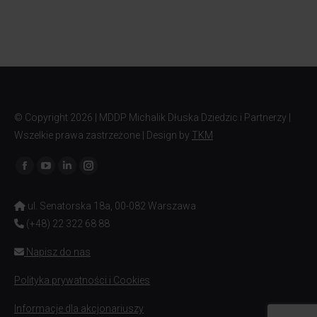
© Copyright
2026 | MDDP Michalik Dłuska Dziedzic i Partnerzy |
Wszelkie prawa zastrzeżone | Design by
TKM
Znajdź nas na:
ul. Senatorska 18a, 00-082 Warszawa
(+48) 22 322 68 88
Napisz do nas
Polityka prywatności i Cookies
Informacje dla akcjonariuszy