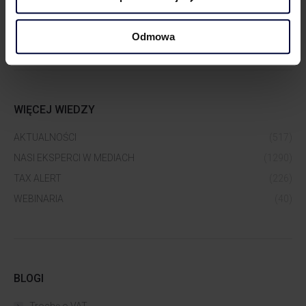
Odmowa
WIĘCEJ WIEDZY
AKTUALNOŚCI
(517)
NASI EKSPERCI W MEDIACH
(1290)
TAX ALERT
(226)
WEBINARIA
(40)
BLOGI