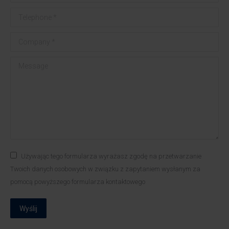
Telephone *
Company *
Message
Używając tego formularza wyrażasz zgodę na przetwarzanie
Twoich danych osobowych w związku z zapytaniem wysłanym za
pomocą powyższego formularza kontaktowego
Wyślij