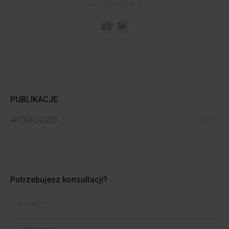
+48 500 127 570
PUBLIKACJE
AKTUALNOŚCI
(517)
Potrzebujesz konsultacji?
E-mail *
Telephone *