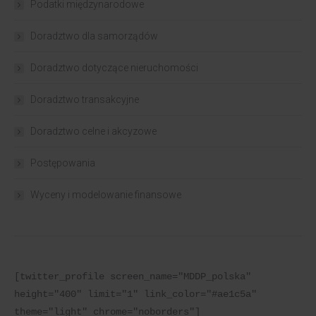
Podatki międzynarodowe
Doradztwo dla samorządów
Doradztwo dotyczące nieruchomości
Doradztwo transakcyjne
Doradztwo celne i akcyzowe
Postępowania
Wyceny i modelowanie finansowe
[twitter_profile screen_name="MDDP_polska" 
height="400" limit="1" link_color="#ae1c5a" 
theme="light" chrome="noborders"]