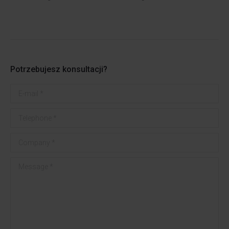
Potrzebujesz konsultacji?
E-mail *
Telephone *
Company *
Message *