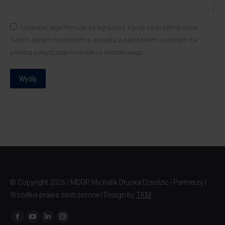
Używając tego formularza wyrażasz zgodę na przetwarzanie
Twoich danych osobowych w związku z zapytaniem wysłanym za
pomocą powyższego formularza kontaktowego
Wyślij
© Copyright
2026 | MDDP Michalik Dłuska Dziedzic i Partnerzy |
Wszelkie prawa zastrzeżone | Design by
TKM
Znajdź nas na: