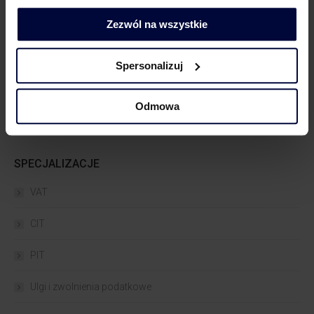
Trochę o Powiązaniach
(487)
Zezwól na wszystkie
Trochę o VAT
(569)
Trochę o zielonych podatkach
(55)
Spersonalizuj
WEBINARIA
(40)
Odmowa
SPECJALIZACJE
VAT
CIT
PIT
Ulgi i zwolnienia podatkowe