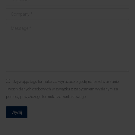
Company *
Message *
Używając tego formularza wyrażasz zgodę na przetwarzanie
Twoich danych osobowych w związku z zapytaniem wysłanym za
pomocą powyższego formularza kontaktowego
Wyślij