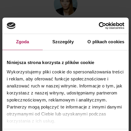
Dorota Chruściel-Dziekańska
Lider Obszaru Komunikacji
+48 500 127 570
Zgoda
Szczegóły
O plikach cookies
Niniejsza strona korzysta z plików cookie
Wykorzystujemy pliki cookie do spersonalizowania treści
i reklam, aby oferować funkcje społecznościowe i
analizować ruch w naszej witrynie. Informacje o tym, jak
WIĘCEJ WIEDZY
korzystasz z naszej witryny, udostępniamy partnerom
społecznościowym, reklamowym i analitycznym.
NASI EKSPERCI W MEDIACH
(1290)
Partnerzy mogą połączyć te informacje z innymi danymi
TAX ALERT
(226)
otrzymanymi od Ciebie lub uzyskanymi podczas
korzystania z ich usług.
Trochę o CIT
(443)
Trochę o PIT
(87)