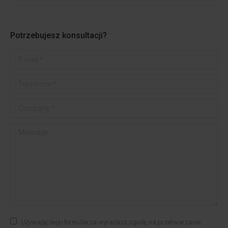
Potrzebujesz konsultacji?
E-mail *
Telephone *
Company *
Message
Używając tego formularza wyrażasz zgodę na przetwarzanie