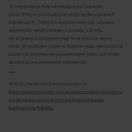
Te interpretacje były od miesięcy wyczekiwane
przez firmy, w szczególności przez spółki w grupach
kapitałowych. Celem ich wydania miało być rozwianie
wątpliwości wokół zwolnień z podatku u źródła,
ale w praktyce podatnicy mają teraz jeszcze więcej
pytań. W niedługim czasie w resorcie mają zakończyć się
prace nad objaśnieniami podatkowymi, które, być może,
dostarczą wyczekiwanych odpowiedzi.
***
#WIĘCEJ na stronie Business Insider >>
https://businessinsider.com.pl/prawo/podatki/podatek-u-
zrodla-sa-interpretacje-ministra-finansow-budza-
kontrowersje/fb8n4hb
.