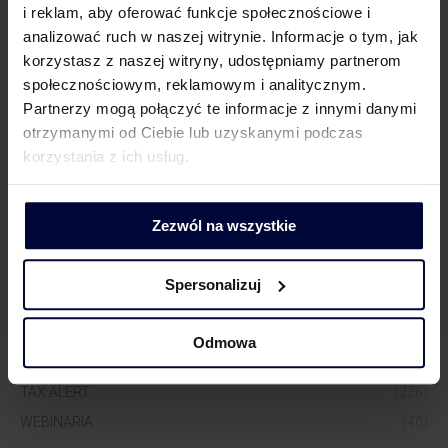
i reklam, aby oferować funkcje społecznościowe i
analizować ruch w naszej witrynie. Informacje o tym, jak
Dorota Chruściel-Dziekańska
korzystasz z naszej witryny, udostępniamy partnerom
Lider Obszaru Komunikacji
społecznościowym, reklamowym i analitycznym.
+48 500 127 570
Partnerzy mogą połączyć te informacje z innymi danymi
otrzymanymi od Ciebie lub uzyskanymi podczas
korzystania z ich usług.
Zezwól na wszystkie
Spersonalizuj
WIĘCEJ WIEDZY
AKTUALNOŚCI
(517)
Odmowa
NASI EKSPERCI W MEDIACH
(1290)
TAX ALERT
(226)
WEBINARIA
(40)