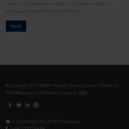
Twoich danych osobowych w związku z zapytaniem wysłanym za
pomocą powyższego formularza kontaktowego
Wyślij
© Copyright
2026 | MDDP Michalik Dłuska Dziedzic i Partnerzy |
Wszelkie prawa zastrzeżone | Design by
TKM
Znajdź nas na:
ul. Senatorska 18a, 00-082 Warszawa
(+48) 22 322 68 88