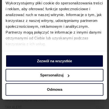
Wykorzystujemy pliki cookie do spersonalizowania treści
i reklam, aby oferować funkcje społecznościowe i
analizować ruch w naszej witrynie. Informacje o tym, jak
korzystasz z naszej witryny, udostępniamy partnerom
Dorota Chruściel-Dziekańska
społecznościowym, reklamowym i analitycznym.
Lider Obszaru Komunikacji
Partnerzy mogą połączyć te informacje z innymi danymi
+48 500 127 570
otrzymanymi od Ciebie lub uzyskanymi podczas
korzystania z ich usług.
Zezwól na wszystkie
Spersonalizuj
WIĘCEJ WIEDZY
Odmowa
AKTUALNOŚCI
(517)
NASI EKSPERCI W MEDIACH
(1290)
TAX ALERT
(226)