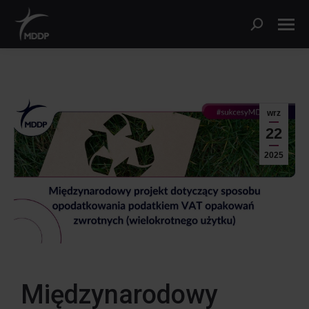
wrz
22
2025
Międzynarodowy