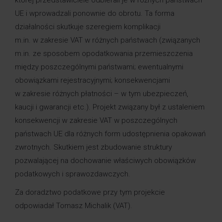
której przedstawiciele odbierali je w różnych państwach
UE i wprowadzali ponownie do obrotu. Ta forma
działalności skutkuje szeregiem komplikacji
m.in. w zakresie VAT w różnych państwach (związanych
m.in. ze sposobem opodatkowania przemieszczenia
między poszczególnymi państwami; ewentualnymi
obowiązkami rejestracyjnymi; konsekwencjami
w zakresie różnych płatności – w tym ubezpieczeń,
kaucji i gwarancji etc.). Projekt związany był z ustaleniem
konsekwencji w zakresie VAT w poszczególnych
państwach UE dla różnych form udostępnienia opakowań
zwrotnych. Skutkiem jest zbudowanie struktury
pozwalającej na dochowanie właściwych obowiązków
podatkowych i sprawozdawczych.
Za doradztwo podatkowe przy tym projekcie
odpowiadał
Tomasz Michalik
(
VAT
).