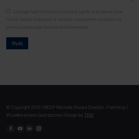
Używając tego formularza wyrażasz zgodę na przetwarzanie
Twoich danych osobowych w związku z zapytaniem wysłanym za
pomocą powyższego formularza kontaktowego
Wyślij
© Copyright
2026 | MDDP Michalik Dłuska Dziedzic i Partnerzy |
Wszelkie prawa zastrzeżone | Design by
TKM
Znajdź nas na: