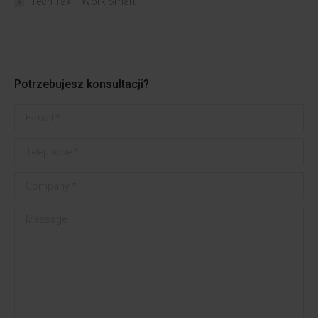
Tech Tax – Work Smart
Potrzebujesz konsultacji?
E-mail *
Telephone *
Company *
Message