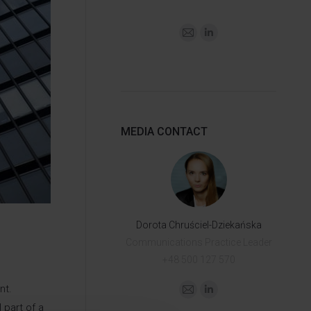
MEDIA CONTACT
Dorota Chruściel-Dziekańska
Communications Practice Leader
+48 500 127 570
nt.
 part of a