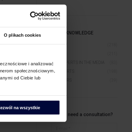
art of
d office
MORE KNOWLEDGE
O plikach cookies
restigious
INSIGHT
(218)
NEWS
(211)
OUR EXPERTS IN THE MEDIA
(83)
ołecznościowe i analizować
artnerom społecznościowym,
TAX ALERTS
(198)
anymi od Ciebie lub
WEBINARS
(39)
ezwól na wszystkie
Do you need a consultation?
E-mail *