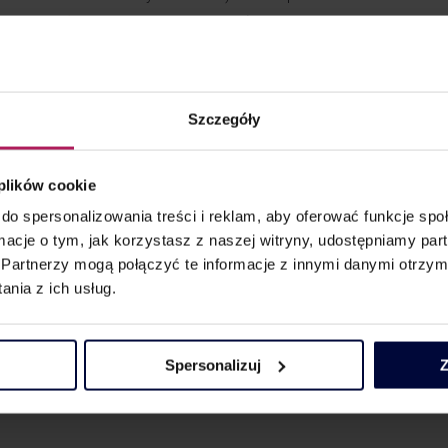
ak
Piotr Paśko
and Sebastian Serowik) was responsible for the tax p
ment, invested in commercial real estate with focus on retail an
Szczegóły
ith a usable area of over 17,000 sq m, located in one of the most p
 plików cookie
do spersonalizowania treści i reklam, aby oferować funkcje sp
ormacje o tym, jak korzystasz z naszej witryny, udostępniamy p
Partnerzy mogą połączyć te informacje z innymi danymi otrzym
nia z ich usług.
Spersonalizuj
Z