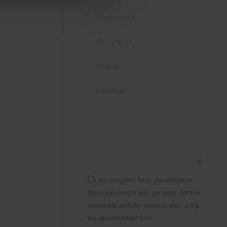
Telephone *
Company *
Website
Message
By using this form, you consent to
the processing of your personal data in
connection with the question sent using
the above contact form