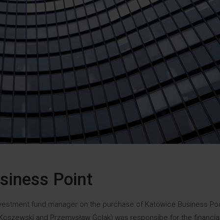
siness Point
vestment fund manager on the purchase of Katowice Business Poi
Koszewski and Przemysław Golak) was responsibe for the financial