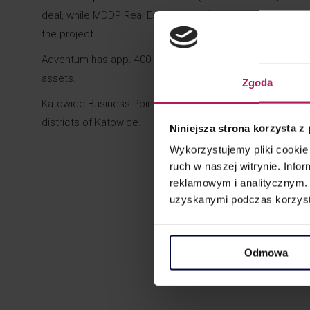
deal, while MDDP Real Estate team (
Justyna Bauta-Szost
the project.
Adventum has app. 400 million EUR of assets under manage
assets.
Zgoda
Katowice Business Point is an exclusive office building w
districts of Katowice.
Niniejsza strona korzysta z
Wykorzystujemy pliki cookie 
ruch w naszej witrynie. Inf
reklamowym i analitycznym. 
uzyskanymi podczas korzysta
Odmowa