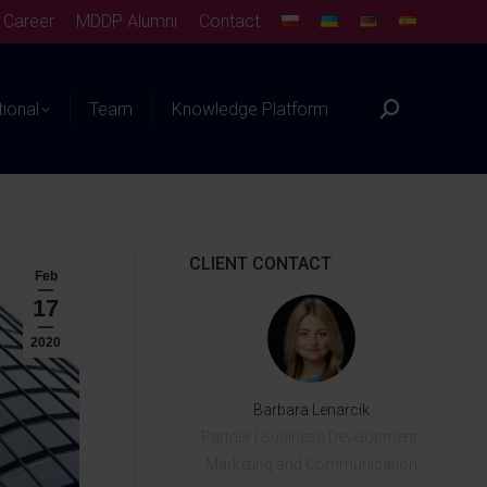
Career
MDDP Alumni
Contact
tional
Team
Knowledge Platform
CLIENT CONTACT
Feb
17
2020
Barbara Lenarcik
Partner | Business Development,
Marketing and Communication