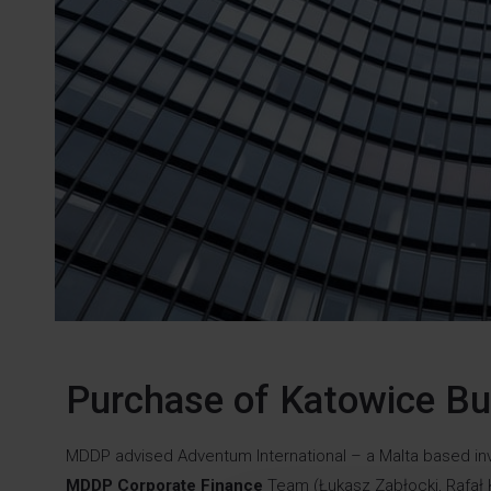
Purchase of Katowice Bu
MDDP advised Adventum International – a Malta based in
MDDP Corporate Finance
Team (Łukasz Zabłocki, Rafał 